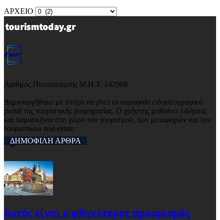
ΑΡΧΕΙΟ
Αριθμός Πιστοποίησης Μ.Η.Τ. 242908
Δημιουργήθηκε με στόχο να γίνει το κορυφαίο ειδησεογραφικό
portal της τουριστικής βιομηχανίας. Ο χρήστης μαθαίνει ειδήσεις
και παρασκήνια στο χώρο του τουρισμού, των μεταφορών και του
τουριστικού real estate.
ΔΗΜΟΦΙΛΗ ΑΡΘΡΑ
Αυτός είναι ο φθηνότερος προορισμός