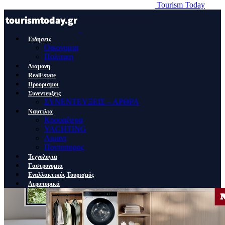
Tourism Today
Ειδησεις
Οικονομια
Πολιτικη
Διαμονη
RealEstate
Προορισμοι
Συνεντευξεις
ΣΥΝΕΝΤΕΥΞΕΙΣ – ΑΡΘΡΑ
Ναυτιλια
Κρουαζιερα
YACHTING
Λιμανι
Ποντοπορος
Τεχνολογια
Γαστρονομια
Εναλλακτικός Τουρισμός
Αεροπορικά