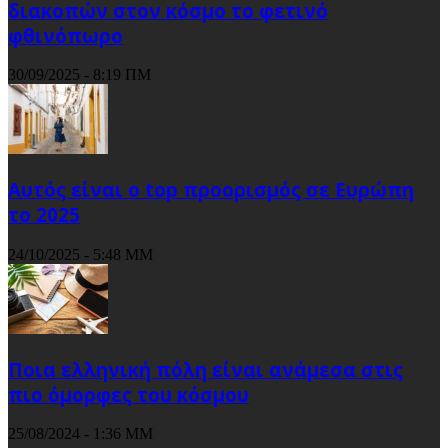
διακοπών στον κόσμο το φετινό
φθινόπωρο
30/09/2025 - 8:19 ΠΜ
Αυτός είναι ο top προορισμός σε Ευρώπη
το 2025
24/10/2025 - 5:48 ΜΜ
Ποια ελληνική πόλη είναι ανάμεσα στις
πιο όμορφες του κόσμου
25/08/2024 - 1:36 ΜΜ