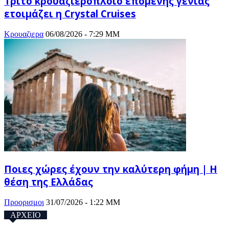
Τρίτο κρουαζιερόπλοιο επόμενης γενιάς
ετοιμάζει η Crystal Cruises
Κρουαζιερα
06/08/2026 - 7:29 ΜΜ
Ποιες χώρες έχουν την καλύτερη φήμη | Η
θέση της Ελλάδας
Προορισμοι
31/07/2026 - 1:22 ΜΜ
ΑΡΧΕΙΟ