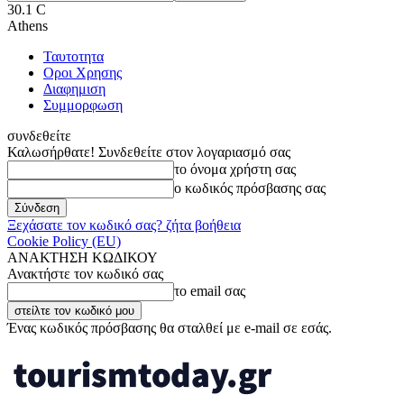
30.1
C
Athens
Ταυτοτητα
Οροι Χρησης
Διαφημιση
Συμμορφωση
συνδεθείτε
Καλωσήρθατε! Συνδεθείτε στον λογαριασμό σας
το όνομα χρήστη σας
ο κωδικός πρόσβασης σας
Ξεχάσατε τον κωδικό σας? ζήτα βοήθεια
Cookie Policy (EU)
ΑΝΑΚΤΗΣΗ ΚΩΔΙΚΟΥ
Ανακτήστε τον κωδικό σας
το email σας
Ένας κωδικός πρόσβασης θα σταλθεί με e-mail σε εσάς.