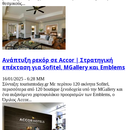
θεσμικούς...
Ανάπτυξη ρεκόρ σε Accor | Στρατηγική
επέκταση για Sofitel, MGallery και Emblems
16/01/2025 - 6:28 ΜΜ
Σύνταξη: tourismtoday.gr Με περίπου 120 ακίνητα Sofitel,
περισσότερα από 120 boutique ξενοδοχεία υπό την MGallery και
ένα αυξανόμενο χαρτοφυλάκιο προορισμών των Emblems, ο
Όμιλος Accor...