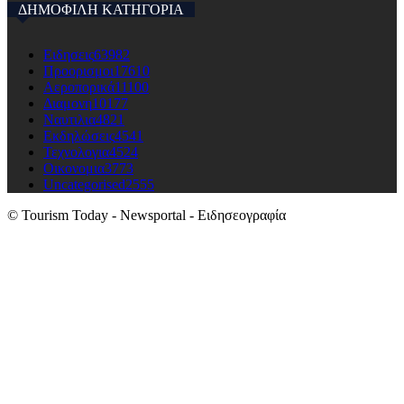
ΔΗΜΟΦΙΛΗ ΚΑΤΗΓΟΡΙΑ
Ειδησεις
63982
Προορισμοι
17610
Αεροπορικά
11100
Διαμονη
10177
Ναυτιλια
4821
Εκδηλώσεις
4541
Τεχνολογια
4524
Οικονομια
3773
Uncategorised
2555
© Tourism Today - Newsportal - Ειδησεογραφία