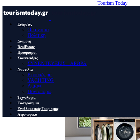
Tourism Today
Ειδησεις
Οικονομια
Πολιτικη
Διαμονη
RealEstate
Προορισμοι
Συνεντευξεις
ΣΥΝΕΝΤΕΥΞΕΙΣ – ΑΡΘΡΑ
Ναυτιλια
Κρουαζιερα
YACHTING
Λιμανι
Ποντοπορος
Τεχνολογια
Γαστρονομια
Εναλλακτικός Τουρισμός
Αεροπορικά