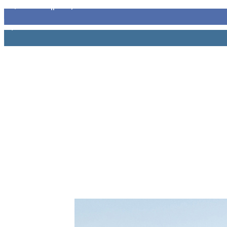
32,793
Υποστηρικτές
1,914
Ακόλουθοι