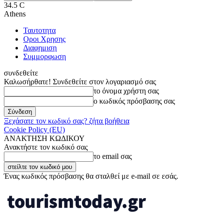
34.5
C
Athens
Ταυτοτητα
Οροι Χρησης
Διαφημιση
Συμμορφωση
συνδεθείτε
Καλωσήρθατε! Συνδεθείτε στον λογαριασμό σας
το όνομα χρήστη σας
ο κωδικός πρόσβασης σας
Ξεχάσατε τον κωδικό σας? ζήτα βοήθεια
Cookie Policy (EU)
ΑΝΑΚΤΗΣΗ ΚΩΔΙΚΟΥ
Ανακτήστε τον κωδικό σας
το email σας
Ένας κωδικός πρόσβασης θα σταλθεί με e-mail σε εσάς.