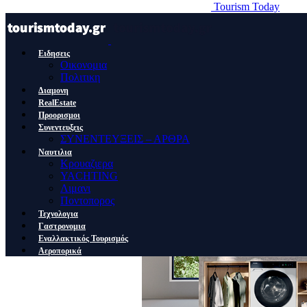
Tourism Today
Ειδησεις
Οικονομια
Πολιτικη
Διαμονη
RealEstate
Προορισμοι
Συνεντευξεις
ΣΥΝΕΝΤΕΥΞΕΙΣ – ΑΡΘΡΑ
Ναυτιλια
Κρουαζιερα
YACHTING
Λιμανι
Ποντοπορος
Τεχνολογια
Γαστρονομια
Εναλλακτικός Τουρισμός
Αεροπορικά