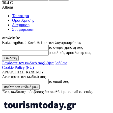
30.4
C
Athens
Ταυτοτητα
Οροι Χρησης
Διαφημιση
Συμμορφωση
συνδεθείτε
Καλωσήρθατε! Συνδεθείτε στον λογαριασμό σας
το όνομα χρήστη σας
ο κωδικός πρόσβασης σας
Ξεχάσατε τον κωδικό σας? ζήτα βοήθεια
Cookie Policy (EU)
ΑΝΑΚΤΗΣΗ ΚΩΔΙΚΟΥ
Ανακτήστε τον κωδικό σας
το email σας
Ένας κωδικός πρόσβασης θα σταλθεί με e-mail σε εσάς.