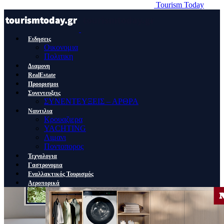
Tourism Today
Ειδησεις
Οικονομια
Πολιτικη
Διαμονη
RealEstate
Προορισμοι
Συνεντευξεις
ΣΥΝΕΝΤΕΥΞΕΙΣ – ΑΡΘΡΑ
Ναυτιλια
Κρουαζιερα
YACHTING
Λιμανι
Ποντοπορος
Τεχνολογια
Γαστρονομια
Εναλλακτικός Τουρισμός
Αεροπορικά