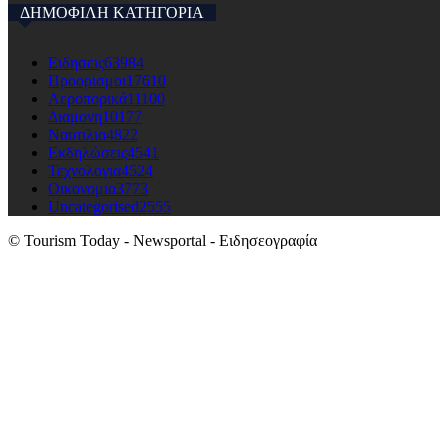
ΔΗΜΟΦΙΛΗ ΚΑΤΗΓΟΡΙΑ
Ειδησεις
63984
Προορισμοι
17610
Αεροπορικά
11100
Διαμονη
10177
Ναυτιλια
4822
Εκδηλώσεις
4541
Τεχνολογια
4524
Οικονομια
3773
Uncategorised
2555
© Tourism Today - Newsportal - Ειδησεογραφία