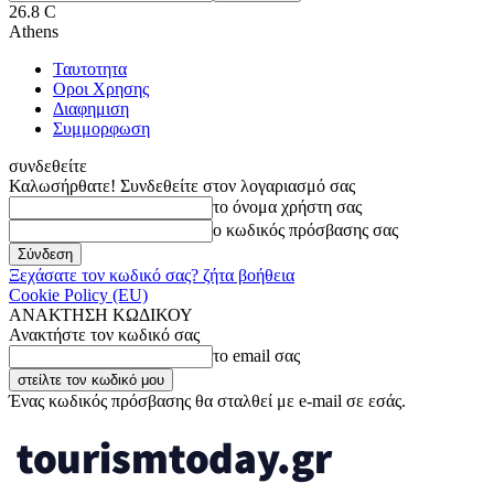
26.8
C
Athens
Ταυτοτητα
Οροι Χρησης
Διαφημιση
Συμμορφωση
συνδεθείτε
Καλωσήρθατε! Συνδεθείτε στον λογαριασμό σας
το όνομα χρήστη σας
ο κωδικός πρόσβασης σας
Ξεχάσατε τον κωδικό σας? ζήτα βοήθεια
Cookie Policy (EU)
ΑΝΑΚΤΗΣΗ ΚΩΔΙΚΟΥ
Ανακτήστε τον κωδικό σας
το email σας
Ένας κωδικός πρόσβασης θα σταλθεί με e-mail σε εσάς.