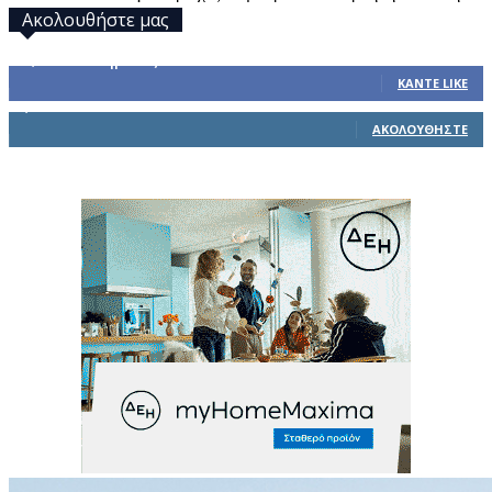
Ακολουθήστε μας
32,793
Υποστηρικτές
ΚΆΝΤΕ LIKE
1,914
Ακόλουθοι
ΑΚΟΛΟΥΘΉΣΤΕ