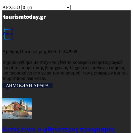
ΑΡΧΕΙΟ
Αριθμός Πιστοποίησης Μ.Η.Τ. 242908
Δημιουργήθηκε με στόχο να γίνει το κορυφαίο ειδησεογραφικό
portal της τουριστικής βιομηχανίας. Ο χρήστης μαθαίνει ειδήσεις
και παρασκήνια στο χώρο του τουρισμού, των μεταφορών και του
τουριστικού real estate.
ΔΗΜΟΦΙΛΗ ΑΡΘΡΑ
Αυτός είναι ο φθηνότερος προορισμός