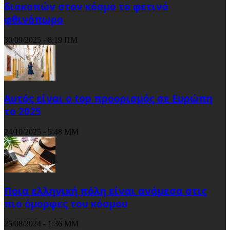
διακοπών στον κόσμο το φετινό
φθινόπωρο
30/09/2025 - 8:19 ΠΜ
Αυτός είναι ο top προορισμός σε Ευρώπη
το 2025
24/10/2025 - 5:48 ΜΜ
Ποια ελληνική πόλη είναι ανάμεσα στις
πιο όμορφες του κόσμου
25/08/2024 - 1:36 ΜΜ