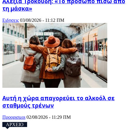
Αλεξία Τροκούδη: «Το πρόσωπο πίσω από
τη μάσκα»
Ειδησεις
03/08/2026 - 11:12 ΠΜ
Αυτή η χώρα απαγορεύει το αλκοόλ σε
σταθμούς τρένων
Προορισμοι
02/08/2026 - 11:29 ΠΜ
ΑΡΧΕΙΟ