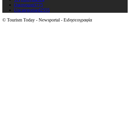
Οικονομια
3775
Uncategorised
2555
© Tourism Today - Newsportal - Ειδησεογραφία