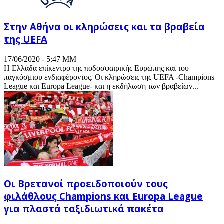
Στην Αθήνα οι κληρώσεις και τα βραβεία
της UEFA
17/06/2020 - 5:47 ΜΜ
H Ελλάδα επίκεντρο της ποδοσφαιρικής Ευρώπης και του
παγκόσμιου ενδιαφέροντος. Οι κληρώσεις της UEFA -Champions
League και Europa League- και η εκδήλωση των βραβείων...
Οι Βρετανοί προειδοποιούν τους
φιλάθλους Champions και Europa League
για πλαστά ταξιδιωτικά πακέτα