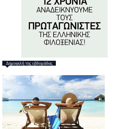
Δημοφιλή της εβδομάδας