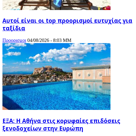
Αυτοί είναι οι top προορισμοί ευτυχίας για
ταξίδια
Προορισμοι
04/08/2026 - 8:03 ΜΜ
ΕΞΑ: Η Αθήνα στις κορυφαίες επιδόσεις
ξενοδοχείων στην Ευρώπη