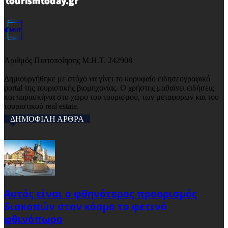
Αριθμός Πιστοποίησης Μ.Η.Τ. 242908
Δημιουργήθηκε με στόχο να γίνει το κορυφαίο ειδησεογραφικό
portal της τουριστικής βιομηχανίας. Ο χρήστης μαθαίνει ειδήσεις
και παρασκήνια στο χώρο του τουρισμού, των μεταφορών και του
τουριστικού real estate.
ΔΗΜΟΦΙΛΗ ΑΡΘΡΑ
Αυτός είναι ο φθηνότερος προορισμός
διακοπών στον κόσμο το φετινό
φθινόπωρο