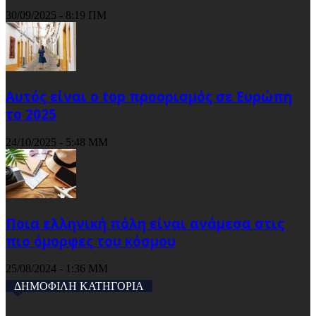
30/09/2025 - 8:19 ΠΜ
Αυτός είναι ο top προορισμός σε Ευρώπη
το 2025
24/10/2025 - 5:48 ΜΜ
Ποια ελληνική πόλη είναι ανάμεσα στις
πιο όμορφες του κόσμου
25/08/2024 - 1:36 ΜΜ
ΔΗΜΟΦΙΛΗ ΚΑΤΗΓΟΡΙΑ