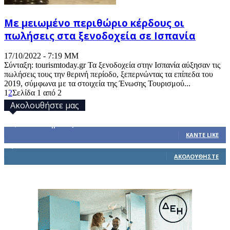
Με μειωμένο περιθώριο κέρδους οι
πωλήσεις στα ξενοδοχεία σε Ισπανία
17/10/2022 - 7:19 ΜΜ
Σύνταξη: tourismtoday.gr Τα ξενοδοχεία στην Ισπανία αύξησαν τις
πωλήσεις τους την θερινή περίοδο, ξεπερνώντας τα επίπεδα του
2019, σύμφωνα με τα στοιχεία της Ένωσης Τουρισμού...
1
2
Σελίδα 1 από 2
Ακολουθήστε μας
32,793
Υποστηρικτές
ΚΆΝΤΕ LIKE
1,914
Ακόλουθοι
ΑΚΟΛΟΥΘΉΣΤΕ