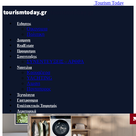
Tourism Today
Ειδησεις
Οικονομια
Πολιτικη
Διαμονη
RealEstate
Προορισμοι
Συνεντευξεις
ΣΥΝΕΝΤΕΥΞΕΙΣ – ΑΡΘΡΑ
Ναυτιλια
Κρουαζιερα
YACHTING
Λιμανι
Ποντοπορος
Τεχνολογια
Γαστρονομια
Εναλλακτικός Τουρισμός
Αεροπορικά