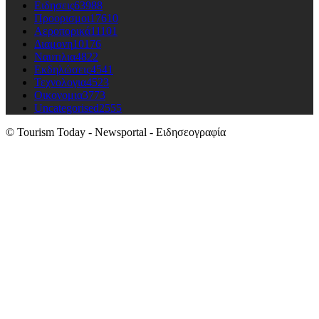
Ειδησεις
63988
Προορισμοι
17610
Αεροπορικά
11101
Διαμονη
10176
Ναυτιλια
4822
Εκδηλώσεις
4541
Τεχνολογια
4523
Οικονομια
3773
Uncategorised
2555
© Tourism Today - Newsportal - Ειδησεογραφία