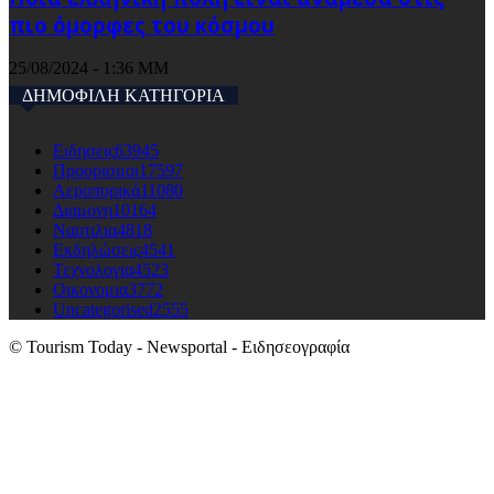
πιο όμορφες του κόσμου
25/08/2024 - 1:36 ΜΜ
ΔΗΜΟΦΙΛΗ ΚΑΤΗΓΟΡΙΑ
Ειδησεις
63945
Προορισμοι
17597
Αεροπορικά
11080
Διαμονη
10164
Ναυτιλια
4818
Εκδηλώσεις
4541
Τεχνολογια
4523
Οικονομια
3772
Uncategorised
2555
© Tourism Today - Newsportal - Ειδησεογραφία