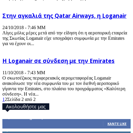
Στην αγκαλιά της Qatar Airways, η Loganair
24/10/2018 - 7:46 ΜΜ
Λίγες μόλις μέρες μετά από την είδηση ότι η αεροπορική εταιρεία
της Σκωτίας Loganair είχε υπογράψει συμφωνία με την Emirates
για να έχουν οι...
Η Loganair σε σύνδεση με την Emirates
11/10/2018 - 7:43 ΜΜ
Ο σκωτσέζικος περιφερειακός αερομεταφορέας Loganair
ανακοίνωσε την νέα συμφωνία του με τον διεθνή αεροπορικό
γίγαντα την Emirates, στο πλαίσιο του προγράμματος «Καλύτερη
σύνδεση». Η νέα...
1
2
Σελίδα 2 από 2
Ακολουθήστε μας
32,793
Υποστηρικτές
ΚΆΝΤΕ LIKE
1,914
Ακόλουθοι