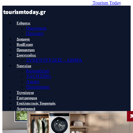
Tourism Today
Ειδησεις
Οικονομια
Πολιτικη
Διαμονη
RealEstate
Προορισμοι
Συνεντευξεις
ΣΥΝΕΝΤΕΥΞΕΙΣ – ΑΡΘΡΑ
Ναυτιλια
Κρουαζιερα
YACHTING
Λιμανι
Ποντοπορος
Τεχνολογια
Γαστρονομια
Εναλλακτικός Τουρισμός
Αεροπορικά