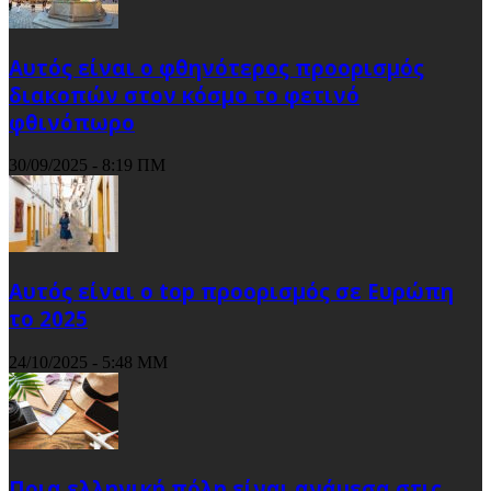
Αυτός είναι ο φθηνότερος προορισμός
διακοπών στον κόσμο το φετινό
φθινόπωρο
30/09/2025 - 8:19 ΠΜ
Αυτός είναι ο top προορισμός σε Ευρώπη
το 2025
24/10/2025 - 5:48 ΜΜ
Ποια ελληνική πόλη είναι ανάμεσα στις