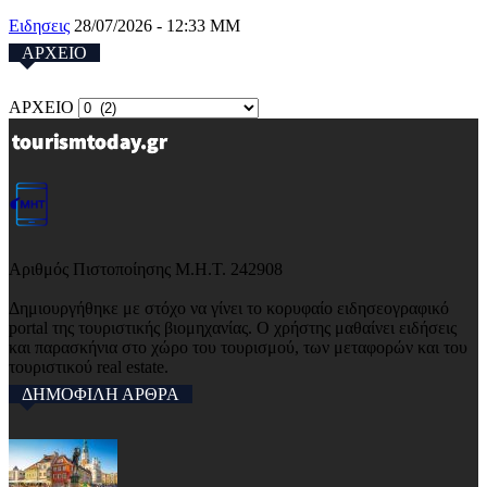
Ειδησεις
28/07/2026 - 12:33 ΜΜ
ΑΡΧΕΙΟ
ΑΡΧΕΙΟ
Αριθμός Πιστοποίησης Μ.Η.Τ. 242908
Δημιουργήθηκε με στόχο να γίνει το κορυφαίο ειδησεογραφικό
portal της τουριστικής βιομηχανίας. Ο χρήστης μαθαίνει ειδήσεις
και παρασκήνια στο χώρο του τουρισμού, των μεταφορών και του
τουριστικού real estate.
ΔΗΜΟΦΙΛΗ ΑΡΘΡΑ