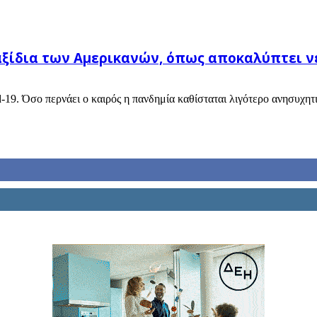
αξίδια των Αμερικανών, όπως αποκαλύπτει νέ
-19. Όσο περνάει ο καιρός η πανδημία καθίσταται λιγότερο ανησυχητικ