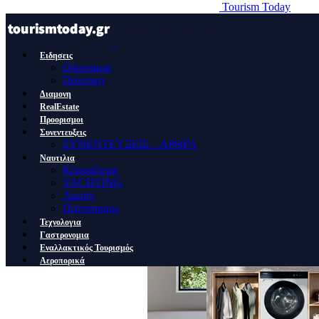
Tourism Today
Ειδησεις
Οικονομια
Πολιτικη
Διαμονη
RealEstate
Προορισμοι
Συνεντευξεις
ΣΥΝΕΝΤΕΥΞΕΙΣ – ΑΡΘΡΑ
Ναυτιλια
Κρουαζιερα
YACHTING
Λιμανι
Ποντοπορος
Τεχνολογια
Γαστρονομια
Εναλλακτικός Τουρισμός
Αεροπορικά