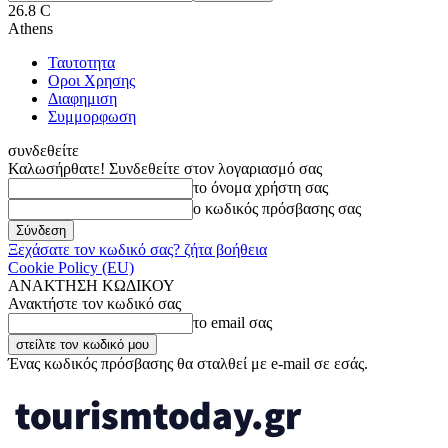
26.8
C
Athens
Ταυτοτητα
Οροι Χρησης
Διαφημιση
Συμμορφωση
συνδεθείτε
Καλωσήρθατε! Συνδεθείτε στον λογαριασμό σας
το όνομα χρήστη σας
ο κωδικός πρόσβασης σας
Ξεχάσατε τον κωδικό σας? ζήτα βοήθεια
Cookie Policy (EU)
ΑΝΑΚΤΗΣΗ ΚΩΔΙΚΟΥ
Ανακτήστε τον κωδικό σας
το email σας
Ένας κωδικός πρόσβασης θα σταλθεί με e-mail σε εσάς.