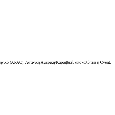
ηνικό (APAC), Λατινική Αμερική/Καραϊβική, αποκαλύπτει η Cvent.