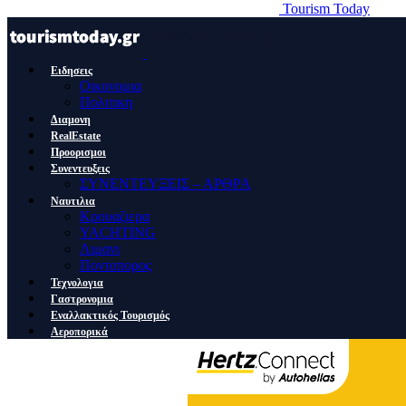
Tourism Today
Ειδησεις
Οικονομια
Πολιτικη
Διαμονη
RealEstate
Προορισμοι
Συνεντευξεις
ΣΥΝΕΝΤΕΥΞΕΙΣ – ΑΡΘΡΑ
Ναυτιλια
Κρουαζιερα
YACHTING
Λιμανι
Ποντοπορος
Τεχνολογια
Γαστρονομια
Εναλλακτικός Τουρισμός
Αεροπορικά