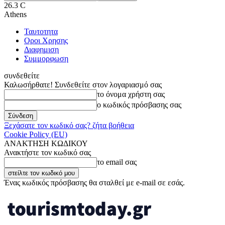
26.3
C
Athens
Ταυτοτητα
Οροι Χρησης
Διαφημιση
Συμμορφωση
συνδεθείτε
Καλωσήρθατε! Συνδεθείτε στον λογαριασμό σας
το όνομα χρήστη σας
ο κωδικός πρόσβασης σας
Ξεχάσατε τον κωδικό σας? ζήτα βοήθεια
Cookie Policy (EU)
ΑΝΑΚΤΗΣΗ ΚΩΔΙΚΟΥ
Ανακτήστε τον κωδικό σας
το email σας
Ένας κωδικός πρόσβασης θα σταλθεί με e-mail σε εσάς.