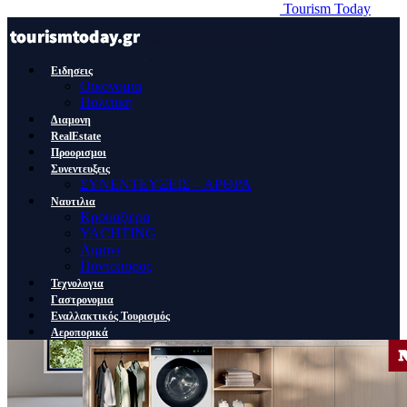
Tourism Today
Ειδησεις
Οικονομια
Πολιτικη
Διαμονη
RealEstate
Προορισμοι
Συνεντευξεις
ΣΥΝΕΝΤΕΥΞΕΙΣ – ΑΡΘΡΑ
Ναυτιλια
Κρουαζιερα
YACHTING
Λιμανι
Ποντοπορος
Τεχνολογια
Γαστρονομια
Εναλλακτικός Τουρισμός
Αεροπορικά