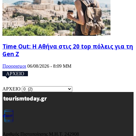
Time Out: Η Αθήνα στις 20 top πόλεις για τη
Gen Z
Προορισμοι
06/08/2026 - 8:09 ΜΜ
ΑΡΧΕΙΟ
ΑΡΧΕΙΟ
Αριθμός Πιστοποίησης Μ.Η.Τ. 242908