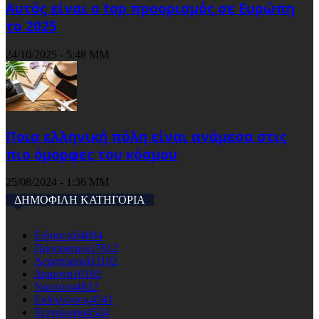
Αυτός είναι ο top προορισμός σε Ευρώπη
το 2025
24/10/2025 - 5:48 ΜΜ
Ποια ελληνική πόλη είναι ανάμεσα στις
πιο όμορφες του κόσμου
25/08/2024 - 1:36 ΜΜ
ΔΗΜΟΦΙΛΗ ΚΑΤΗΓΟΡΙΑ
Ειδησεις
64004
Προορισμοι
17612
Αεροπορικά
11102
Διαμονη
10183
Ναυτιλια
4822
Εκδηλώσεις
4541
Τεχνολογια
4524