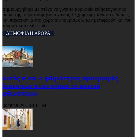
Δημιουργήθηκε με στόχο να γίνει το κορυφαίο ειδησεογραφικό
portal της τουριστικής βιομηχανίας. Ο χρήστης μαθαίνει ειδήσεις
και παρασκήνια στο χώρο του τουρισμού, των μεταφορών και του
τουριστικού real estate.
ΔΗΜΟΦΙΛΗ ΑΡΘΡΑ
Αυτός είναι ο φθηνότερος προορισμός
διακοπών στον κόσμο το φετινό
φθινόπωρο
30/09/2025 - 8:19 ΠΜ