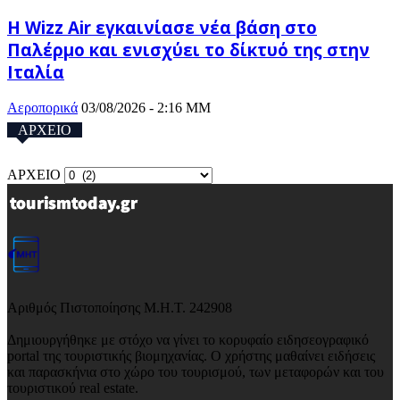
Η Wizz Air εγκαινίασε νέα βάση στο
Παλέρμο και ενισχύει το δίκτυό της στην
Ιταλία
Αεροπορικά
03/08/2026 - 2:16 ΜΜ
ΑΡΧΕΙΟ
ΑΡΧΕΙΟ
Αριθμός Πιστοποίησης Μ.Η.Τ. 242908
Δημιουργήθηκε με στόχο να γίνει το κορυφαίο ειδησεογραφικό
portal της τουριστικής βιομηχανίας. Ο χρήστης μαθαίνει ειδήσεις
και παρασκήνια στο χώρο του τουρισμού, των μεταφορών και του
τουριστικού real estate.