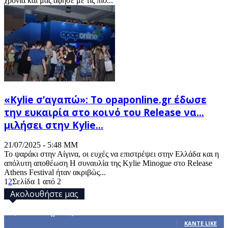
χρονιά και μας άφησε με τις πιο...
«Kylie σ’αγαπώ»: Το opaponline.gr έδωσε
την ευκαιρία στο κοινό του Release να…
μιλήσει στην Kylie...
21/07/2025 - 5:48 ΜΜ
Το ψαράκι στην Αίγινα, οι ευχές να επιστρέψει στην Ελλάδα και η
απόλυτη αποθέωση Η συναυλία της Kylie Minogue στο Release
Athens Festival ήταν ακριβώς...
1
2
Σελίδα 1 από 2
Ακολουθήστε μας
32,793
Υποστηρικτές
ΚΆΝΤΕ LIKE