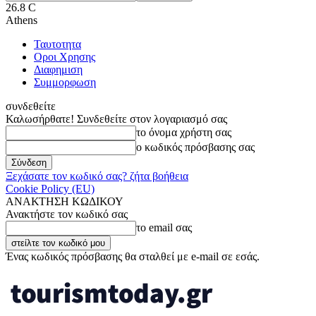
26.8
C
Athens
Ταυτοτητα
Οροι Χρησης
Διαφημιση
Συμμορφωση
συνδεθείτε
Καλωσήρθατε! Συνδεθείτε στον λογαριασμό σας
το όνομα χρήστη σας
ο κωδικός πρόσβασης σας
Ξεχάσατε τον κωδικό σας? ζήτα βοήθεια
Cookie Policy (EU)
ΑΝΑΚΤΗΣΗ ΚΩΔΙΚΟΥ
Ανακτήστε τον κωδικό σας
το email σας
Ένας κωδικός πρόσβασης θα σταλθεί με e-mail σε εσάς.