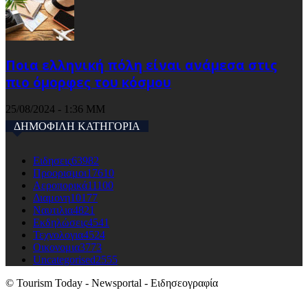
Ποια ελληνική πόλη είναι ανάμεσα στις
πιο όμορφες του κόσμου
25/08/2024 - 1:36 ΜΜ
ΔΗΜΟΦΙΛΗ ΚΑΤΗΓΟΡΙΑ
Ειδησεις
63982
Προορισμοι
17610
Αεροπορικά
11100
Διαμονη
10177
Ναυτιλια
4821
Εκδηλώσεις
4541
Τεχνολογια
4524
Οικονομια
3773
Uncategorised
2555
© Tourism Today - Newsportal - Ειδησεογραφία