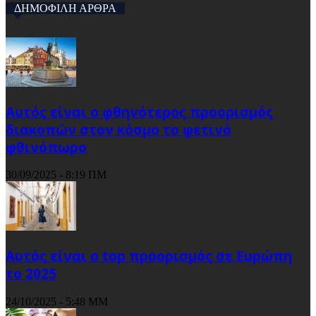
ΔΗΜΟΦΙΛΗ ΑΡΘΡΑ
Αυτός είναι ο φθηνότερος προορισμός
διακοπών στον κόσμο το φετινό
φθινόπωρο
30/09/2025 - 8:19 ΠΜ
Αυτός είναι ο top προορισμός σε Ευρώπη
το 2025
24/10/2025 - 5:48 ΜΜ