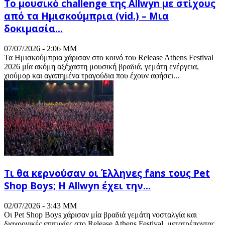
Το μουσικό challenge της Allwyn με στίχους
από τα Ημισκούμπρια (vid.) – Μια
δοκιμασία...
07/07/2026 - 2:06 ΜΜ
Τα Ημισκούμπρια χάρισαν στο κοινό του Release Athens Festival
2026 μία ακόμη αξέχαστη μουσική βραδιά, γεμάτη ενέργεια,
χιούμορ και αγαπημένα τραγούδια που έχουν αφήσει...
Τι θα κερνούσαν οι Έλληνες fans τους Pet
Shop Boys; Η Allwyn έχει την...
02/07/2026 - 3:43 ΜΜ
Οι Pet Shop Boys χάρισαν μία βραδιά γεμάτη νοσταλγία και
διαχρονικές επιτυχίες στο Release Athens Festival, μετατρέποντας