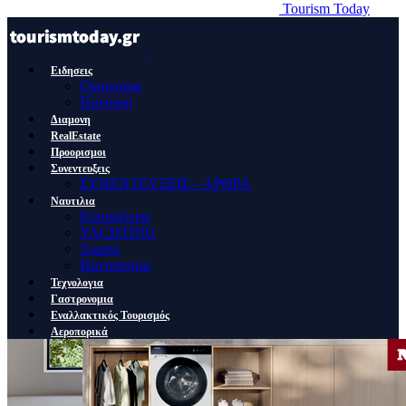
Tourism Today
Ειδησεις
Οικονομια
Πολιτικη
Διαμονη
RealEstate
Προορισμοι
Συνεντευξεις
ΣΥΝΕΝΤΕΥΞΕΙΣ – ΑΡΘΡΑ
Ναυτιλια
Κρουαζιερα
YACHTING
Λιμανι
Ποντοπορος
Τεχνολογια
Γαστρονομια
Εναλλακτικός Τουρισμός
Αεροπορικά