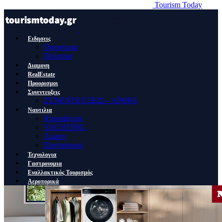
Tourism Today
Ειδησεις
Οικονομια
Πολιτικη
Διαμονη
RealEstate
Προορισμοι
Συνεντευξεις
ΣΥΝΕΝΤΕΥΞΕΙΣ – ΑΡΘΡΑ
Ναυτιλια
Κρουαζιερα
YACHTING
Λιμανι
Ποντοπορος
Τεχνολογια
Γαστρονομια
Εναλλακτικός Τουρισμός
Αεροπορικά