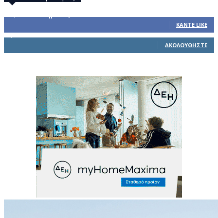
32,793
Υποστηρικτές
ΚΆΝΤΕ LIKE
1,914
Ακόλουθοι
ΑΚΟΛΟΥΘΉΣΤΕ