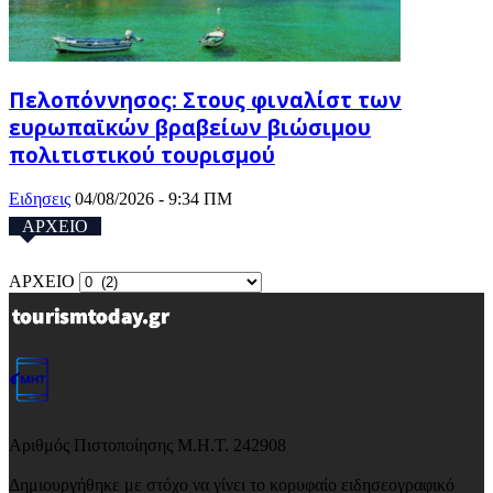
Πελοπόννησος: Στους φιναλίστ των
ευρωπαϊκών βραβείων βιώσιμου
πολιτιστικού τουρισμού
Ειδησεις
04/08/2026 - 9:34 ΠΜ
ΑΡΧΕΙΟ
ΑΡΧΕΙΟ
Αριθμός Πιστοποίησης Μ.Η.Τ. 242908
Δημιουργήθηκε με στόχο να γίνει το κορυφαίο ειδησεογραφικό