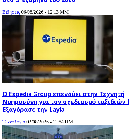
Ειδησεις
06/08/2026 - 12:13 ΜΜ
Ο Expedia Group επενδύει στην Τεχνητή
Νοημοσύνη για τον σχεδιασμό ταξιδιών |
Εξαγόρασε την Layla
Τεχνολογια
02/08/2026 - 11:54 ΠΜ