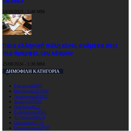
24/10/2025 - 5:48 ΜΜ
Ποια ελληνική πόλη είναι ανάμεσα στις
πιο όμορφες του κόσμου
25/08/2024 - 1:36 ΜΜ
ΔΗΜΟΦΙΛΗ ΚΑΤΗΓΟΡΙΑ
Ειδησεις
64003
Προορισμοι
17610
Αεροπορικά
11101
Διαμονη
10182
Ναυτιλια
4822
Εκδηλώσεις
4541
Τεχνολογια
4524
Οικονομια
3775
Uncategorised
2555