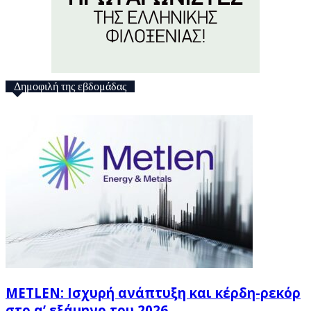
Δημοφιλή της εβδομάδας
METLEN: Ισχυρή ανάπτυξη και κέρδη-ρεκόρ
στο α’ εξάμηνο του 2026