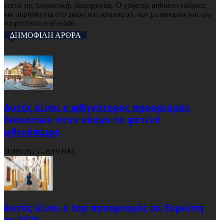
portal της τουριστικής βιομηχανίας. Ο χρήστης μαθαίνει ειδήσεις
και παρασκήνια στο χώρο του τουρισμού, των μεταφορών και του
τουριστικού real estate.
ΔΗΜΟΦΙΛΗ ΑΡΘΡΑ
Αυτός είναι ο φθηνότερος προορισμός
διακοπών στον κόσμο το φετινό
φθινόπωρο
30/09/2025 - 8:19 ΠΜ
Αυτός είναι ο top προορισμός σε Ευρώπη
το 2025