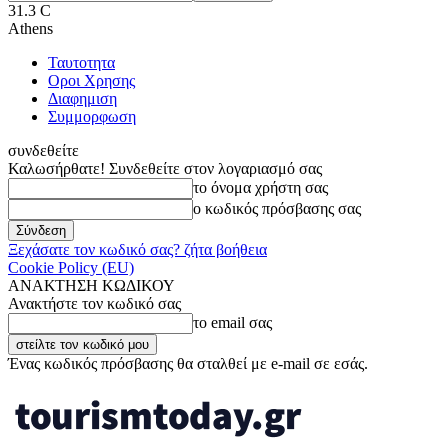
31.3
C
Athens
Ταυτοτητα
Οροι Χρησης
Διαφημιση
Συμμορφωση
συνδεθείτε
Καλωσήρθατε! Συνδεθείτε στον λογαριασμό σας
το όνομα χρήστη σας
ο κωδικός πρόσβασης σας
Ξεχάσατε τον κωδικό σας? ζήτα βοήθεια
Cookie Policy (EU)
ΑΝΑΚΤΗΣΗ ΚΩΔΙΚΟΥ
Ανακτήστε τον κωδικό σας
το email σας
Ένας κωδικός πρόσβασης θα σταλθεί με e-mail σε εσάς.