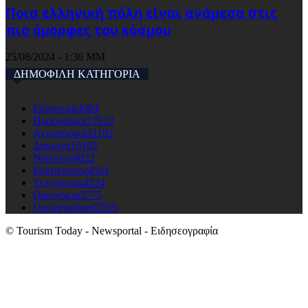
Ποια ελληνική πόλη είναι ανάμεσα στις
πιο όμορφες του κόσμου
25/08/2024 - 1:36 ΜΜ
ΔΗΜΟΦΙΛΗ ΚΑΤΗΓΟΡΙΑ
Ειδησεις
64004
Προορισμοι
17612
Αεροπορικά
11102
Διαμονη
10182
Ναυτιλια
4822
Εκδηλώσεις
4541
Τεχνολογια
4524
Οικονομια
3775
Uncategorised
2555
© Tourism Today - Newsportal - Ειδησεογραφία