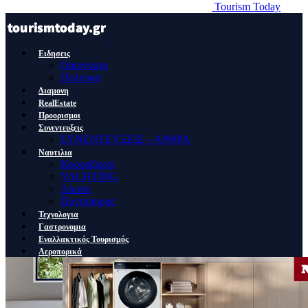
Tourism Today
Ειδησεις
Οικονομια
Πολιτικη
Διαμονη
RealEstate
Προορισμοι
Συνεντευξεις
ΣΥΝΕΝΤΕΥΞΕΙΣ – ΑΡΘΡΑ
Ναυτιλια
Κρουαζιερα
YACHTING
Λιμανι
Ποντοπορος
Τεχνολογια
Γαστρονομια
Εναλλακτικός Τουρισμός
Αεροπορικά