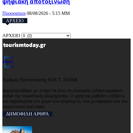
ψηφιακή αποτοξίνωση
Προορισμοι
08/08/2026 - 5:15 ΜΜ
ΑΡΧΕΙΟ
ΑΡΧΕΙΟ
Αριθμός Πιστοποίησης Μ.Η.Τ. 242908
Δημιουργήθηκε με στόχο να γίνει το κορυφαίο ειδησεογραφικό
portal της τουριστικής βιομηχανίας. Ο χρήστης μαθαίνει ειδήσεις
και παρασκήνια στο χώρο του τουρισμού, των μεταφορών και του
τουριστικού real estate.
ΔΗΜΟΦΙΛΗ ΑΡΘΡΑ