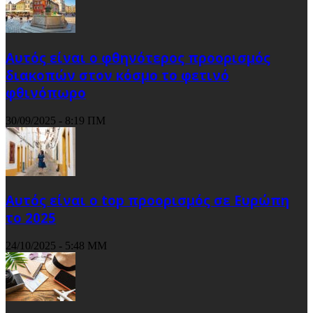
Αυτός είναι ο φθηνότερος προορισμός
διακοπών στον κόσμο το φετινό
φθινόπωρο
30/09/2025 - 8:19 ΠΜ
Αυτός είναι ο top προορισμός σε Ευρώπη
το 2025
24/10/2025 - 5:48 ΜΜ