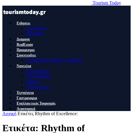
Tourism Today
Ειδησεις
Οικονομια
Πολιτικη
Διαμονη
RealEstate
Προορισμοι
Συνεντευξεις
ΣΥΝΕΝΤΕΥΞΕΙΣ – ΑΡΘΡΑ
Ναυτιλια
Κρουαζιερα
YACHTING
Λιμανι
Ποντοπορος
Τεχνολογια
Γαστρονομια
Εναλλακτικός Τουρισμός
Αεροπορικά
Αρχική
Ετικέτες
Rhythm of Excellence:
Ετικέτα: Rhythm of