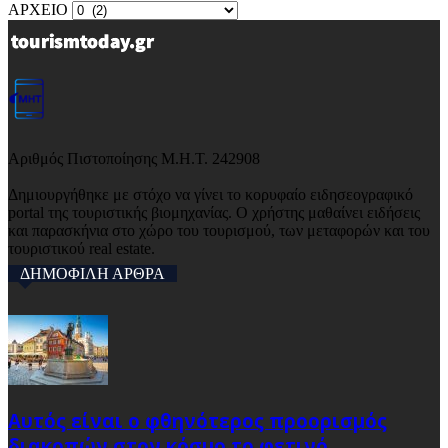
ΑΡΧΕΙΟ
Αριθμός Πιστοποίησης Μ.Η.Τ. 242908
Δημιουργήθηκε με στόχο να γίνει το κορυφαίο ειδησεογραφικό
portal της τουριστικής βιομηχανίας. Ο χρήστης μαθαίνει ειδήσεις
και παρασκήνια στο χώρο του τουρισμού, των μεταφορών και του
τουριστικού real estate.
ΔΗΜΟΦΙΛΗ ΑΡΘΡΑ
Αυτός είναι ο φθηνότερος προορισμός
διακοπών στον κόσμο το φετινό