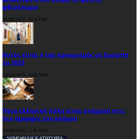
φθινόπωρο
30/09/2025 - 8:19 ΠΜ
Αυτός είναι ο top προορισμός σε Ευρώπη
το 2025
24/10/2025 - 5:48 ΜΜ
Ποια ελληνική πόλη είναι ανάμεσα στις
πιο όμορφες του κόσμου
25/08/2024 - 1:36 ΜΜ
ΔΗΜΟΦΙΛΗ ΚΑΤΗΓΟΡΙΑ