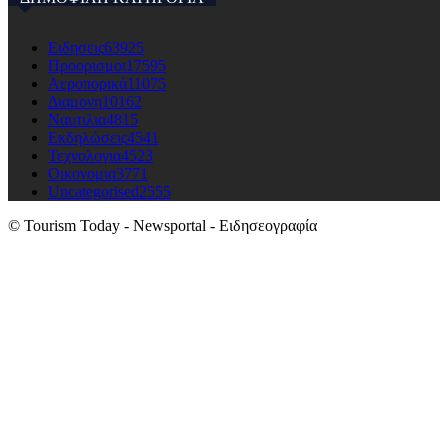
Ειδησεις
63925
Προορισμοι
17595
Αεροπορικά
11075
Διαμονη
10162
Ναυτιλια
4815
Εκδηλώσεις
4541
Τεχνολογια
4523
Οικονομια
3771
Uncategorised
2555
© Tourism Today - Newsportal - Ειδησεογραφία