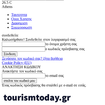
26.5
C
Athens
Ταυτοτητα
Οροι Χρησης
Διαφημιση
Συμμορφωση
συνδεθείτε
Καλωσήρθατε! Συνδεθείτε στον λογαριασμό σας
το όνομα χρήστη σας
ο κωδικός πρόσβασης σας
Ξεχάσατε τον κωδικό σας? ζήτα βοήθεια
Cookie Policy (EU)
ΑΝΑΚΤΗΣΗ ΚΩΔΙΚΟΥ
Ανακτήστε τον κωδικό σας
το email σας
Ένας κωδικός πρόσβασης θα σταλθεί με e-mail σε εσάς.