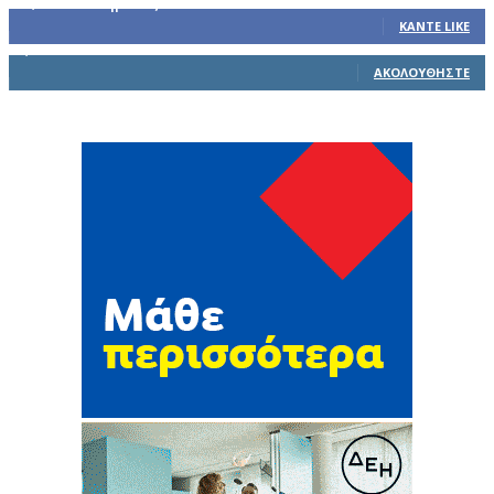
32,793
Υποστηρικτές
ΚΆΝΤΕ LIKE
1,914
Ακόλουθοι
ΑΚΟΛΟΥΘΉΣΤΕ