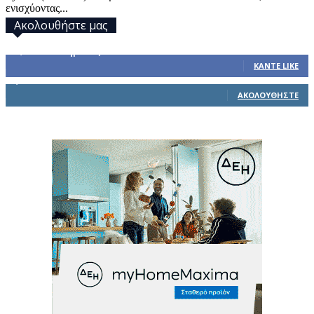
ενισχύοντας...
Ακολουθήστε μας
32,793
Υποστηρικτές
ΚΆΝΤΕ LIKE
1,914
Ακόλουθοι
ΑΚΟΛΟΥΘΉΣΤΕ