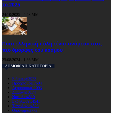
το 2025
24/10/2025 - 5:48 ΜΜ
Ποια ελληνική πόλη είναι ανάμεσα στις
πιο όμορφες του κόσμου
25/08/2024 - 1:36 ΜΜ
ΔΗΜΟΦΙΛΗ ΚΑΤΗΓΟΡΙΑ
Ειδησεις
63973
Προορισμοι
17604
Αεροπορικά
11093
Διαμονη
10174
Ναυτιλια
4819
Εκδηλώσεις
4541
Τεχνολογια
4523
Οικονομια
3773