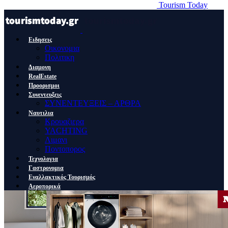
Tourism Today
Ειδησεις
Οικονομια
Πολιτικη
Διαμονη
RealEstate
Προορισμοι
Συνεντευξεις
ΣΥΝΕΝΤΕΥΞΕΙΣ – ΑΡΘΡΑ
Ναυτιλια
Κρουαζιερα
YACHTING
Λιμανι
Ποντοπορος
Τεχνολογια
Γαστρονομια
Εναλλακτικός Τουρισμός
Αεροπορικά