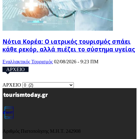
Νότια Κορέα: Ο ιατρικός τουρισμός σπάει
κάθε ρεκόρ, αλλά πιέζει το σύστημα υγείας
Εναλλακτικός Τουρισμός
02/08/2026 - 9:23 ΠΜ
ΑΡΧΕΙΟ
ΑΡΧΕΙΟ
Αριθμός Πιστοποίησης Μ.Η.Τ. 242908