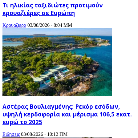
Τι ηλικίας ταξιδιώτες προτιμούν
κρουαζιέρες σε Ευρώπη
Κρουαζιερα
03/08/2026 - 8:04 ΜΜ
Αστέρας Βουλιαγμένης: Ρεκόρ εσόδων,
υψηλή κερδοφορία και μέρισμα 106,5 εκατ.
ευρώ το 2025
Ειδησεις
03/08/2026 - 10:12 ΠΜ