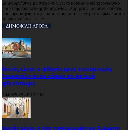
Δημιουργήθηκε με στόχο να γίνει το κορυφαίο ειδησεογραφικό
portal της τουριστικής βιομηχανίας. Ο χρήστης μαθαίνει ειδήσεις
και παρασκήνια στο χώρο του τουρισμού, των μεταφορών και του
τουριστικού real estate.
ΔΗΜΟΦΙΛΗ ΑΡΘΡΑ
Αυτός είναι ο φθηνότερος προορισμός
διακοπών στον κόσμο το φετινό
φθινόπωρο
30/09/2025 - 8:19 ΠΜ
Αυτός είναι ο top προορισμός σε Ευρώπη