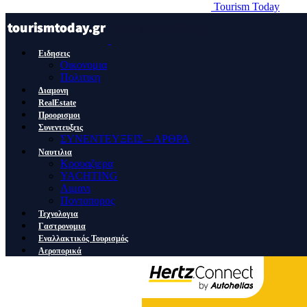
Tourism Today
Ειδησεις
Οικονομια
Πολιτικη
Διαμονη
RealEstate
Προορισμοι
Συνεντευξεις
ΣΥΝΕΝΤΕΥΞΕΙΣ – ΑΡΘΡΑ
Ναυτιλια
Κρουαζιερα
YACHTING
Λιμανι
Ποντοπορος
Τεχνολογια
Γαστρονομια
Εναλλακτικός Τουρισμός
Αεροπορικά