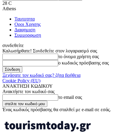
28
C
Athens
Ταυτοτητα
Οροι Χρησης
Διαφημιση
Συμμορφωση
συνδεθείτε
Καλωσήρθατε! Συνδεθείτε στον λογαριασμό σας
το όνομα χρήστη σας
ο κωδικός πρόσβασης σας
Ξεχάσατε τον κωδικό σας? ζήτα βοήθεια
Cookie Policy (EU)
ΑΝΑΚΤΗΣΗ ΚΩΔΙΚΟΥ
Ανακτήστε τον κωδικό σας
το email σας
Ένας κωδικός πρόσβασης θα σταλθεί με e-mail σε εσάς.