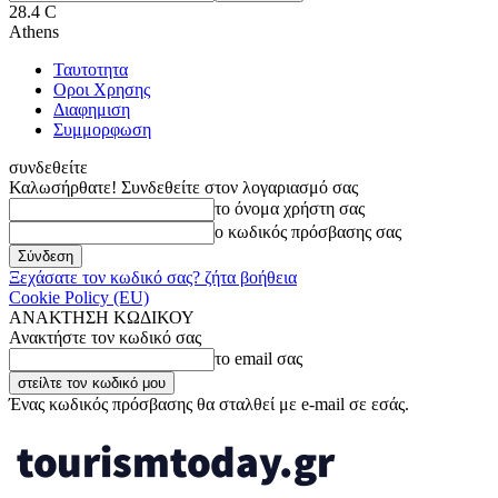
28.4
C
Athens
Ταυτοτητα
Οροι Χρησης
Διαφημιση
Συμμορφωση
συνδεθείτε
Καλωσήρθατε! Συνδεθείτε στον λογαριασμό σας
το όνομα χρήστη σας
ο κωδικός πρόσβασης σας
Ξεχάσατε τον κωδικό σας? ζήτα βοήθεια
Cookie Policy (EU)
ΑΝΑΚΤΗΣΗ ΚΩΔΙΚΟΥ
Ανακτήστε τον κωδικό σας
το email σας
Ένας κωδικός πρόσβασης θα σταλθεί με e-mail σε εσάς.