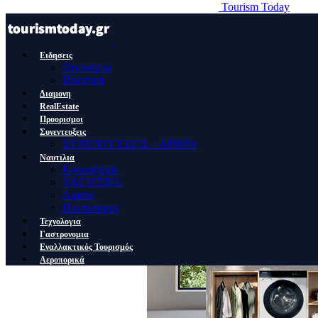
Tourism Today
Ειδησεις
Οικονομια
Πολιτικη
Διαμονη
RealEstate
Προορισμοι
Συνεντευξεις
ΣΥΝΕΝΤΕΥΞΕΙΣ – ΑΡΘΡΑ
Ναυτιλια
Κρουαζιερα
YACHTING
Λιμανι
Ποντοπορος
Τεχνολογια
Γαστρονομια
Εναλλακτικός Τουρισμός
Αεροπορικά