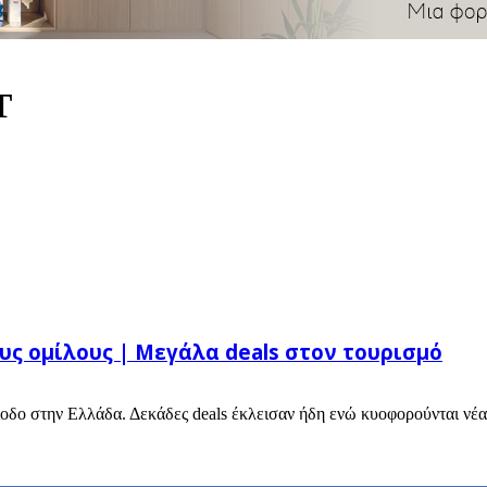
T
ς ομίλους | Μεγάλα deals στον τουρισμό
ίοδο στην Ελλάδα. Δεκάδες deals έκλεισαν ήδη ενώ κυοφορούνται νέα 