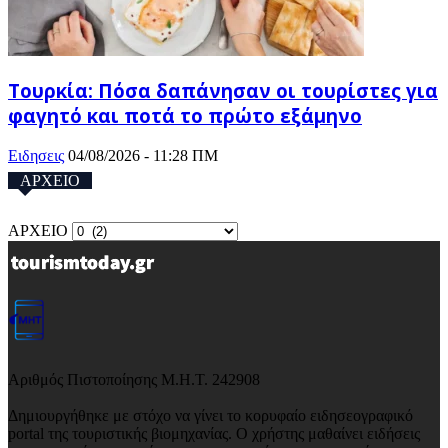
Τουρκία: Πόσα δαπάνησαν οι τουρίστες για
φαγητό και ποτά το πρώτο εξάμηνο
Ειδησεις
04/08/2026 - 11:28 ΠΜ
ΑΡΧΕΙΟ
ΑΡΧΕΙΟ
Αριθμός Πιστοποίησης Μ.Η.Τ. 242908
Δημιουργήθηκε με στόχο να γίνει το κορυφαίο ειδησεογραφικό
portal της τουριστικής βιομηχανίας. Ο χρήστης μαθαίνει ειδήσεις