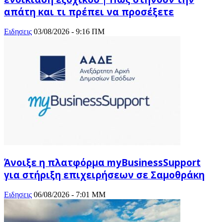
απάτη και τι πρέπει να προσέξετε
Ειδησεις
03/08/2026 - 9:16 ΠΜ
Άνοιξε η πλατφόρμα myBusinessSupport
για στήριξη επιχειρήσεων σε Σαμοθράκη
Ειδησεις
06/08/2026 - 7:01 ΜΜ