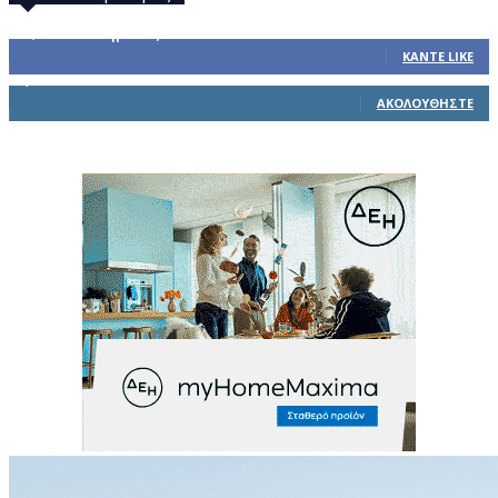
32,793
Υποστηρικτές
ΚΆΝΤΕ LIKE
1,914
Ακόλουθοι
ΑΚΟΛΟΥΘΉΣΤΕ