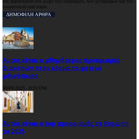
και παρασκήνια στο χώρο του τουρισμού, των μεταφορών και του
τουριστικού real estate.
ΔΗΜΟΦΙΛΗ ΑΡΘΡΑ
Αυτός είναι ο φθηνότερος προορισμός
διακοπών στον κόσμο το φετινό
φθινόπωρο
30/09/2025 - 8:19 ΠΜ
Αυτός είναι ο top προορισμός σε Ευρώπη
το 2025