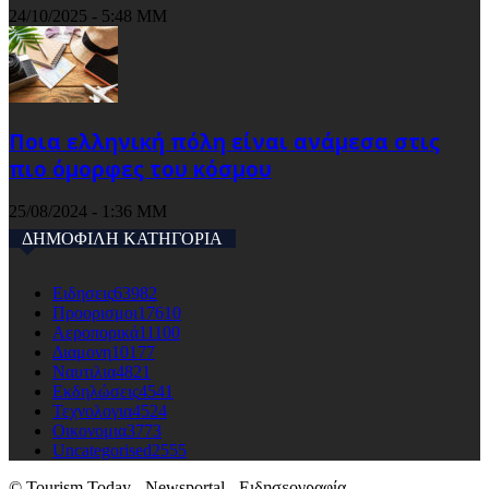
24/10/2025 - 5:48 ΜΜ
Ποια ελληνική πόλη είναι ανάμεσα στις
πιο όμορφες του κόσμου
25/08/2024 - 1:36 ΜΜ
ΔΗΜΟΦΙΛΗ ΚΑΤΗΓΟΡΙΑ
Ειδησεις
63982
Προορισμοι
17610
Αεροπορικά
11100
Διαμονη
10177
Ναυτιλια
4821
Εκδηλώσεις
4541
Τεχνολογια
4524
Οικονομια
3773
Uncategorised
2555
© Tourism Today - Newsportal - Ειδησεογραφία