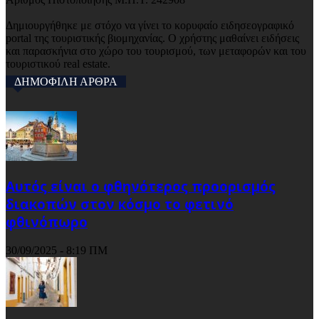
Δημιουργήθηκε με στόχο να γίνει το κορυφαίο ειδησεογραφικό
portal της τουριστικής βιομηχανίας. Ο χρήστης μαθαίνει ειδήσεις
και παρασκήνια στο χώρο του τουρισμού, των μεταφορών και του
τουριστικού real estate.
ΔΗΜΟΦΙΛΗ ΑΡΘΡΑ
Αυτός είναι ο φθηνότερος προορισμός
διακοπών στον κόσμο το φετινό
φθινόπωρο
30/09/2025 - 8:19 ΠΜ