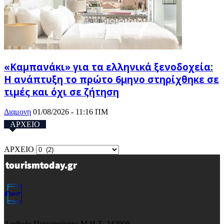
«Καμπανάκι» για τα ελληνικά ξενοδοχεία:
Η ανάπτυξη το πρώτο 6μηνο στηρίχθηκε σε
τιμές και όχι σε ζήτηση
Διαμονη
01/08/2026 - 11:16 ΠΜ
ΑΡΧΕΙΟ
ΑΡΧΕΙΟ
Αριθμός Πιστοποίησης Μ.Η.Τ. 242908