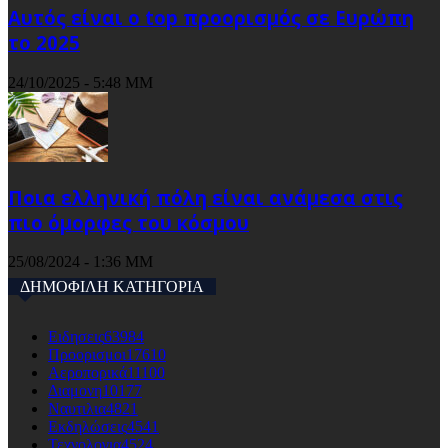
Αυτός είναι ο top προορισμός σε Ευρώπη
το 2025
24/10/2025 - 5:48 ΜΜ
Ποια ελληνική πόλη είναι ανάμεσα στις
πιο όμορφες του κόσμου
25/08/2024 - 1:36 ΜΜ
ΔΗΜΟΦΙΛΗ ΚΑΤΗΓΟΡΙΑ
Ειδησεις
63984
Προορισμοι
17610
Αεροπορικά
11100
Διαμονη
10177
Ναυτιλια
4821
Εκδηλώσεις
4541
Τεχνολογια
4524