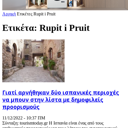
Αρχική
Ετικέτες
Rupit i Pruit
Ετικέτα: Rupit i Pruit
Γιατί αρνήθηκαν δύο ισπανικές περιοχές
να μπουν στην λίστα με δημοφιλείς
προορισμούς
11/12/2022 - 10:37 ΠΜ
Σύνταξη: tourismtoday.gr Η Ισπανία είναι ένας από τους