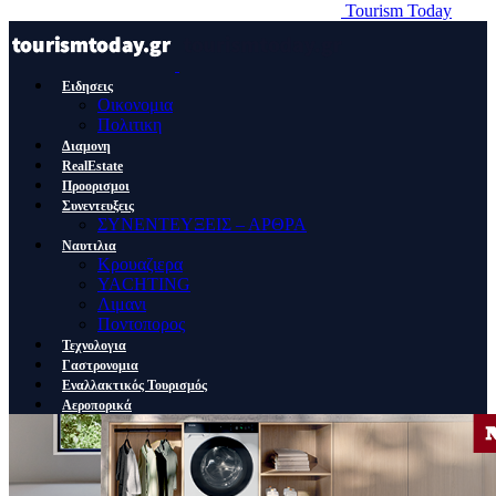
Tourism Today
Ειδησεις
Οικονομια
Πολιτικη
Διαμονη
RealEstate
Προορισμοι
Συνεντευξεις
ΣΥΝΕΝΤΕΥΞΕΙΣ – ΑΡΘΡΑ
Ναυτιλια
Κρουαζιερα
YACHTING
Λιμανι
Ποντοπορος
Τεχνολογια
Γαστρονομια
Εναλλακτικός Τουρισμός
Αεροπορικά