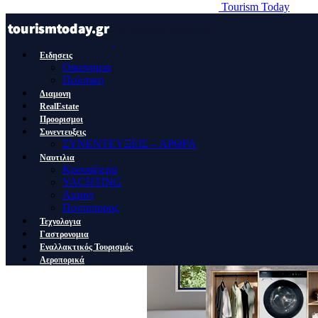
Tourism Today
Ειδησεις
Οικονομια
Πολιτικη
Διαμονη
RealEstate
Προορισμοι
Συνεντευξεις
ΣΥΝΕΝΤΕΥΞΕΙΣ – ΑΡΘΡΑ
Ναυτιλια
Κρουαζιερα
YACHTING
Λιμανι
Ποντοπορος
Τεχνολογια
Γαστρονομια
Εναλλακτικός Τουρισμός
Αεροπορικά