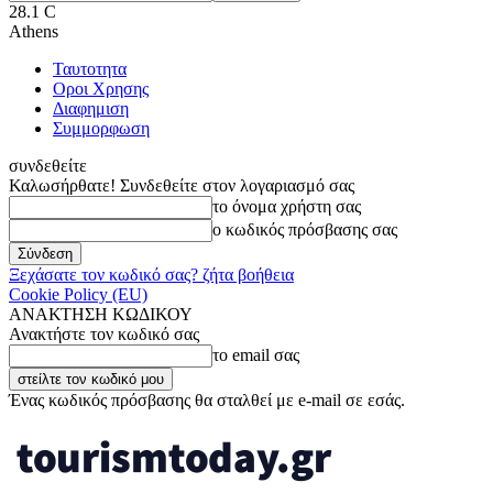
28.1
C
Athens
Ταυτοτητα
Οροι Χρησης
Διαφημιση
Συμμορφωση
συνδεθείτε
Καλωσήρθατε! Συνδεθείτε στον λογαριασμό σας
το όνομα χρήστη σας
ο κωδικός πρόσβασης σας
Ξεχάσατε τον κωδικό σας? ζήτα βοήθεια
Cookie Policy (EU)
ΑΝΑΚΤΗΣΗ ΚΩΔΙΚΟΥ
Ανακτήστε τον κωδικό σας
το email σας
Ένας κωδικός πρόσβασης θα σταλθεί με e-mail σε εσάς.