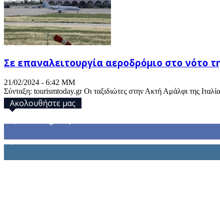
Σε επαναλειτουργία αεροδρόμιο στο νότο τη
21/02/2024 - 6:42 ΜΜ
Σύνταξη: tourismtoday.gr Οι ταξιδιώτες στην Ακτή Αμάλφι της Ιταλία
Ακολουθήστε μας
32,793
Υποστηρικτές
1,914
Ακόλουθοι