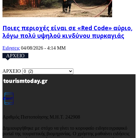
Ποιες περιοχές είναι σε «Red Code» αύριο,
λόγω πολύ υψηλού κινδύνου πυρκαγιάς
Ειδησεις
04/08/2026 - 4:14 ΜΜ
ΑΡΧΕΙΟ
ΑΡΧΕΙΟ
Αριθμός Πιστοποίησης Μ.Η.Τ. 242908
Δημιουργήθηκε με στόχο να γίνει το κορυφαίο ειδησεογραφικό
portal της τουριστικής βιομηχανίας. Ο χρήστης μαθαίνει ειδήσεις