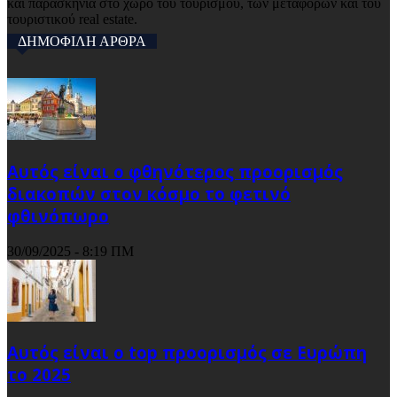
και παρασκήνια στο χώρο του τουρισμού, των μεταφορών και του
τουριστικού real estate.
ΔΗΜΟΦΙΛΗ ΑΡΘΡΑ
Αυτός είναι ο φθηνότερος προορισμός
διακοπών στον κόσμο το φετινό
φθινόπωρο
30/09/2025 - 8:19 ΠΜ
Αυτός είναι ο top προορισμός σε Ευρώπη
το 2025