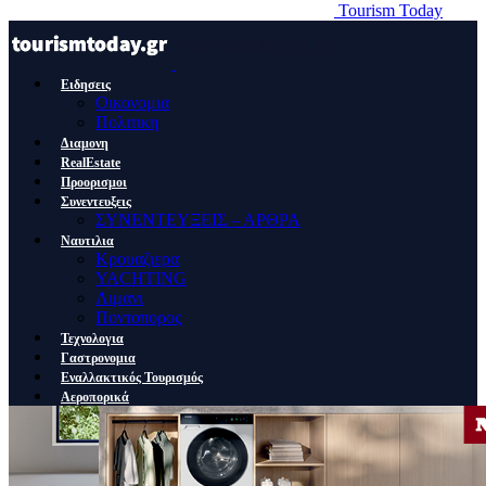
Tourism Today
Ειδησεις
Οικονομια
Πολιτικη
Διαμονη
RealEstate
Προορισμοι
Συνεντευξεις
ΣΥΝΕΝΤΕΥΞΕΙΣ – ΑΡΘΡΑ
Ναυτιλια
Κρουαζιερα
YACHTING
Λιμανι
Ποντοπορος
Τεχνολογια
Γαστρονομια
Εναλλακτικός Τουρισμός
Αεροπορικά