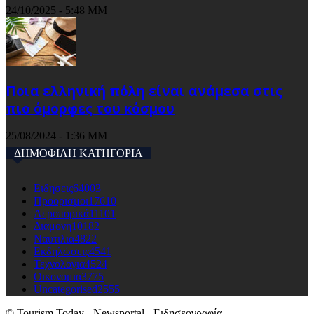
24/10/2025 - 5:48 ΜΜ
Ποια ελληνική πόλη είναι ανάμεσα στις
πιο όμορφες του κόσμου
25/08/2024 - 1:36 ΜΜ
ΔΗΜΟΦΙΛΗ ΚΑΤΗΓΟΡΙΑ
Ειδησεις
64003
Προορισμοι
17610
Αεροπορικά
11101
Διαμονη
10182
Ναυτιλια
4822
Εκδηλώσεις
4541
Τεχνολογια
4524
Οικονομια
3775
Uncategorised
2555
© Tourism Today - Newsportal - Ειδησεογραφία