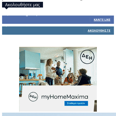
Ακολουθήστε μας
32,793
Υποστηρικτές
ΚΆΝΤΕ LIKE
1,914
Ακόλουθοι
ΑΚΟΛΟΥΘΉΣΤΕ