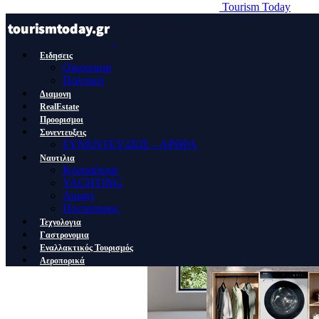
Tourism Today
Ειδησεις
Οικονομια
Πολιτικη
Διαμονη
RealEstate
Προορισμοι
Συνεντευξεις
ΣΥΝΕΝΤΕΥΞΕΙΣ – ΑΡΘΡΑ
Ναυτιλια
Κρουαζιερα
YACHTING
Λιμανι
Ποντοπορος
Τεχνολογια
Γαστρονομια
Εναλλακτικός Τουρισμός
Αεροπορικά