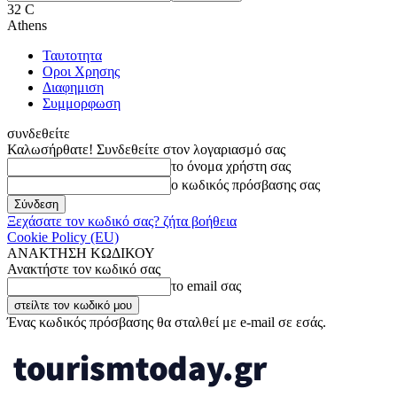
32
C
Athens
Ταυτοτητα
Οροι Χρησης
Διαφημιση
Συμμορφωση
συνδεθείτε
Καλωσήρθατε! Συνδεθείτε στον λογαριασμό σας
το όνομα χρήστη σας
ο κωδικός πρόσβασης σας
Ξεχάσατε τον κωδικό σας? ζήτα βοήθεια
Cookie Policy (EU)
ΑΝΑΚΤΗΣΗ ΚΩΔΙΚΟΥ
Ανακτήστε τον κωδικό σας
το email σας
Ένας κωδικός πρόσβασης θα σταλθεί με e-mail σε εσάς.