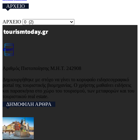
ΑΡΧΕΙΟ
ΑΡΧΕΙΟ
Αριθμός Πιστοποίησης Μ.Η.Τ. 242908
Δημιουργήθηκε με στόχο να γίνει το κορυφαίο ειδησεογραφικό
portal της τουριστικής βιομηχανίας. Ο χρήστης μαθαίνει ειδήσεις
και παρασκήνια στο χώρο του τουρισμού, των μεταφορών και του
τουριστικού real estate.
ΔΗΜΟΦΙΛΗ ΑΡΘΡΑ