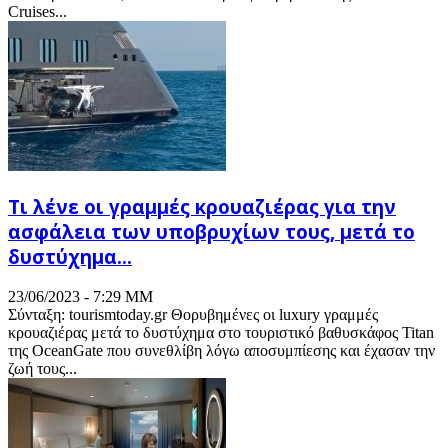
Cruises...
Τι λένε οι γραμμές κρουαζιέρας για την
ασφάλεια των υποβρυχίων τους, μετά το
δυστύχημα...
23/06/2023 - 7:29 ΜΜ
Σύνταξη: tourismtoday.gr Θορυβημένες οι luxury γραμμές
κρουαζιέρας μετά το δυστύχημα στο τουριστικό βαθυσκάφος Titan
της OceanGate που συνεθλίβη λόγω αποσυμπίεσης και έχασαν την
ζωή τους...