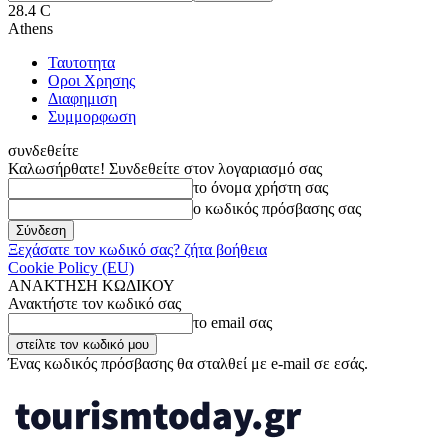
28.4
C
Athens
Ταυτοτητα
Οροι Χρησης
Διαφημιση
Συμμορφωση
συνδεθείτε
Καλωσήρθατε! Συνδεθείτε στον λογαριασμό σας
το όνομα χρήστη σας
ο κωδικός πρόσβασης σας
Ξεχάσατε τον κωδικό σας? ζήτα βοήθεια
Cookie Policy (EU)
ΑΝΑΚΤΗΣΗ ΚΩΔΙΚΟΥ
Ανακτήστε τον κωδικό σας
το email σας
Ένας κωδικός πρόσβασης θα σταλθεί με e-mail σε εσάς.