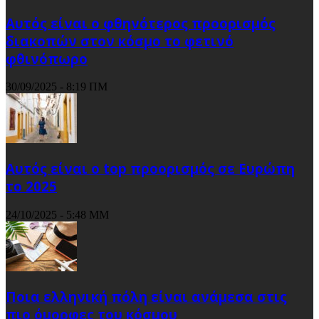
Αυτός είναι ο φθηνότερος προορισμός
διακοπών στον κόσμο το φετινό
φθινόπωρο
30/09/2025 - 8:19 ΠΜ
Αυτός είναι ο top προορισμός σε Ευρώπη
το 2025
24/10/2025 - 5:48 ΜΜ
Ποια ελληνική πόλη είναι ανάμεσα στις
πιο όμορφες του κόσμου