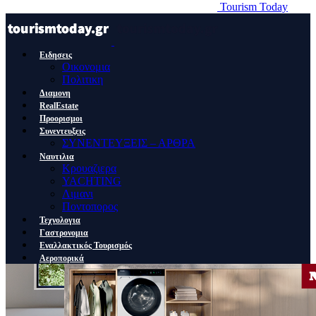
Tourism Today
Ειδησεις
Οικονομια
Πολιτικη
Διαμονη
RealEstate
Προορισμοι
Συνεντευξεις
ΣΥΝΕΝΤΕΥΞΕΙΣ – ΑΡΘΡΑ
Ναυτιλια
Κρουαζιερα
YACHTING
Λιμανι
Ποντοπορος
Τεχνολογια
Γαστρονομια
Εναλλακτικός Τουρισμός
Αεροπορικά