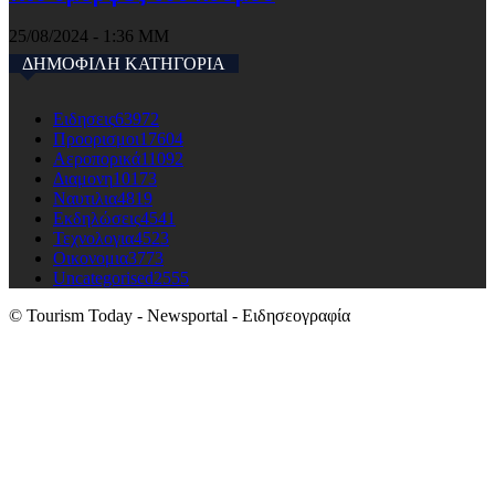
25/08/2024 - 1:36 ΜΜ
ΔΗΜΟΦΙΛΗ ΚΑΤΗΓΟΡΙΑ
Ειδησεις
63972
Προορισμοι
17604
Αεροπορικά
11092
Διαμονη
10173
Ναυτιλια
4819
Εκδηλώσεις
4541
Τεχνολογια
4523
Οικονομια
3773
Uncategorised
2555
© Tourism Today - Newsportal - Ειδησεογραφία