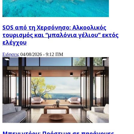
SOS από τη Χερσόνησο: Αλκοολικός
τουρισμός και “μπαλόνια γέλιου” εκτός
ελέγχου
Ειδησεις
04/08/2026 - 9:12 ΠΜ
Μπενιντόρμ: Πρόστιμα σε παράνομες