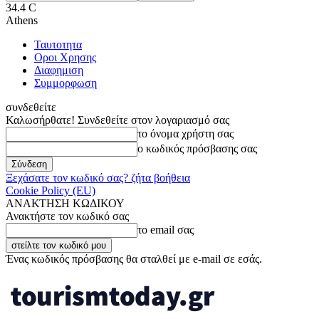
34.4
C
Athens
Ταυτοτητα
Οροι Χρησης
Διαφημιση
Συμμορφωση
συνδεθείτε
Καλωσήρθατε! Συνδεθείτε στον λογαριασμό σας
το όνομα χρήστη σας
ο κωδικός πρόσβασης σας
Ξεχάσατε τον κωδικό σας? ζήτα βοήθεια
Cookie Policy (EU)
ΑΝΑΚΤΗΣΗ ΚΩΔΙΚΟΥ
Ανακτήστε τον κωδικό σας
το email σας
Ένας κωδικός πρόσβασης θα σταλθεί με e-mail σε εσάς.