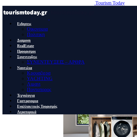
Tourism Today
Ειδησεις
Οικονομια
Πολιτικη
Διαμονη
RealEstate
Προορισμοι
Συνεντευξεις
ΣΥΝΕΝΤΕΥΞΕΙΣ – ΑΡΘΡΑ
Ναυτιλια
Κρουαζιερα
YACHTING
Λιμανι
Ποντοπορος
Τεχνολογια
Γαστρονομια
Εναλλακτικός Τουρισμός
Αεροπορικά