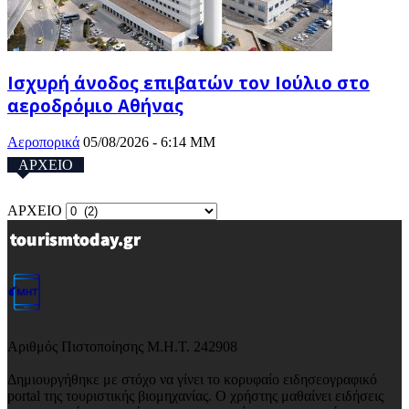
Ισχυρή άνοδος επιβατών τον Ιούλιο στο
αεροδρόμιο Αθήνας
Αεροπορικά
05/08/2026 - 6:14 ΜΜ
ΑΡΧΕΙΟ
ΑΡΧΕΙΟ
Αριθμός Πιστοποίησης Μ.Η.Τ. 242908
Δημιουργήθηκε με στόχο να γίνει το κορυφαίο ειδησεογραφικό
portal της τουριστικής βιομηχανίας. Ο χρήστης μαθαίνει ειδήσεις