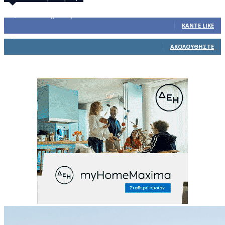
32,793
Υποστηρικτές
ΚΆΝΤΕ LIKE
1,914
Ακόλουθοι
ΑΚΟΛΟΥΘΉΣΤΕ