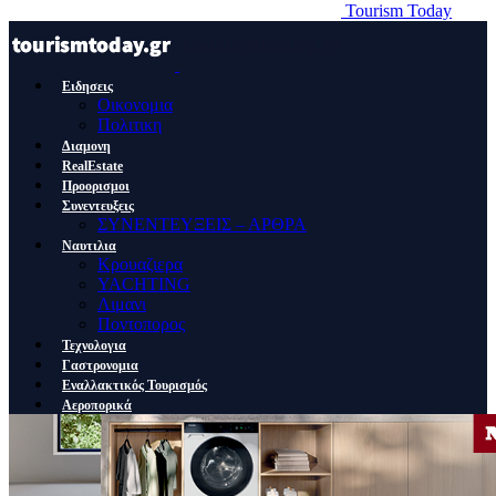
Tourism Today
Ειδησεις
Οικονομια
Πολιτικη
Διαμονη
RealEstate
Προορισμοι
Συνεντευξεις
ΣΥΝΕΝΤΕΥΞΕΙΣ – ΑΡΘΡΑ
Ναυτιλια
Κρουαζιερα
YACHTING
Λιμανι
Ποντοπορος
Τεχνολογια
Γαστρονομια
Εναλλακτικός Τουρισμός
Αεροπορικά