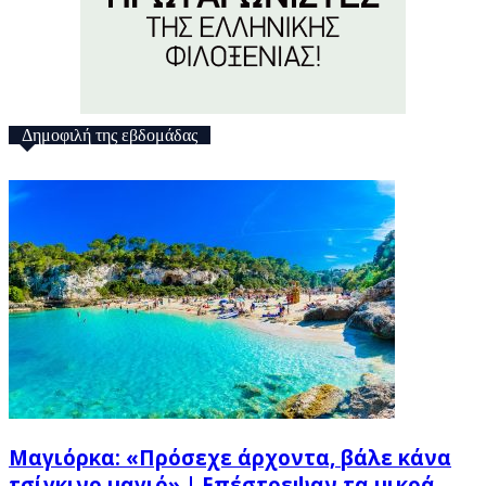
Δημοφιλή της εβδομάδας
Μαγιόρκα: «Πρόσεχε άρχοντα, βάλε κάνα
τσίγκινο μαγιό» | Επέστρεψαν τα μικρά