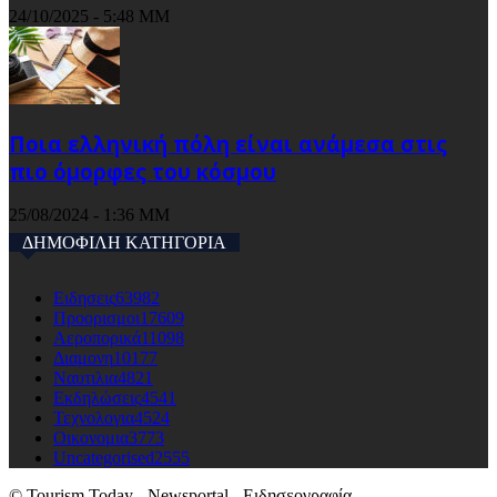
24/10/2025 - 5:48 ΜΜ
Ποια ελληνική πόλη είναι ανάμεσα στις
πιο όμορφες του κόσμου
25/08/2024 - 1:36 ΜΜ
ΔΗΜΟΦΙΛΗ ΚΑΤΗΓΟΡΙΑ
Ειδησεις
63982
Προορισμοι
17609
Αεροπορικά
11098
Διαμονη
10177
Ναυτιλια
4821
Εκδηλώσεις
4541
Τεχνολογια
4524
Οικονομια
3773
Uncategorised
2555
© Tourism Today - Newsportal - Ειδησεογραφία