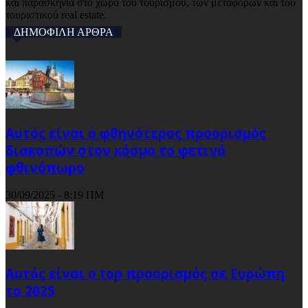
και παρασκήνια στο χώρο του τουρισμού, των μεταφορών και του
τουριστικού real estate.
ΔΗΜΟΦΙΛΗ ΑΡΘΡΑ
Αυτός είναι ο φθηνότερος προορισμός
διακοπών στον κόσμο το φετινό
φθινόπωρο
30/09/2025 - 8:19 ΠΜ
Αυτός είναι ο top προορισμός σε Ευρώπη
το 2025