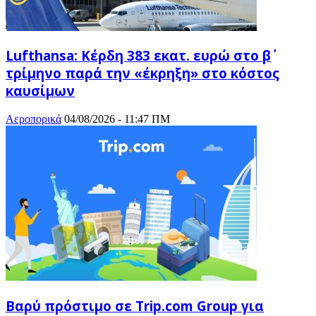
Lufthansa: Κέρδη 383 εκατ. ευρώ στο β΄
τρίμηνο παρά την «έκρηξη» στο κόστος
καυσίμων
Αεροπορικά
04/08/2026 - 11:47 ΠΜ
Βαρύ πρόστιμο σε Trip.com Group για