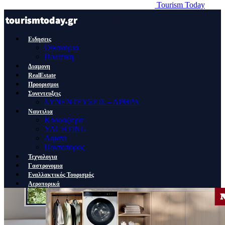
Tourism Today
Ειδησεις
Οικονομια
Πολιτικη
Διαμονη
RealEstate
Προορισμοι
Συνεντευξεις
ΣΥΝΕΝΤΕΥΞΕΙΣ – ΑΡΘΡΑ
Ναυτιλια
Κρουαζιερα
YACHTING
Λιμανι
Ποντοπορος
Τεχνολογια
Γαστρονομια
Εναλλακτικός Τουρισμός
Αεροπορικά