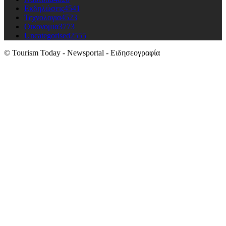
Εκδηλώσεις
4541
Τεχνολογια
4523
Οικονομια
3773
Uncategorised
2555
© Tourism Today - Newsportal - Ειδησεογραφία