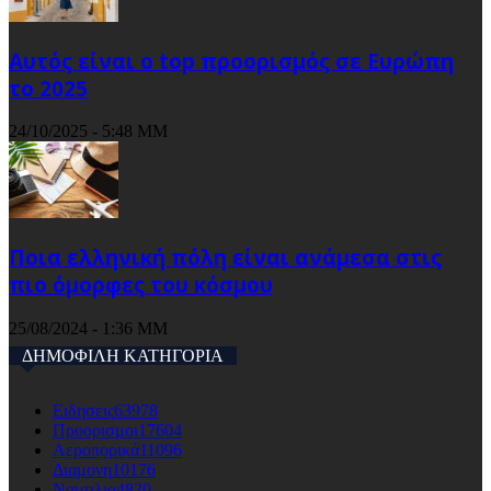
Αυτός είναι ο top προορισμός σε Ευρώπη
το 2025
24/10/2025 - 5:48 ΜΜ
Ποια ελληνική πόλη είναι ανάμεσα στις
πιο όμορφες του κόσμου
25/08/2024 - 1:36 ΜΜ
ΔΗΜΟΦΙΛΗ ΚΑΤΗΓΟΡΙΑ
Ειδησεις
63978
Προορισμοι
17604
Αεροπορικά
11096
Διαμονη
10176
Ναυτιλια
4820