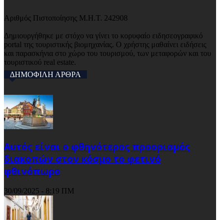
Αριθμός Πιστοποίησης Μ.Η.Τ. 242908
Δημιουργήθηκε με στόχο να γίνει το κορυφαίο ειδησεογραφικό
portal της τουριστικής βιομηχανίας. Ο χρήστης μαθαίνει ειδήσεις
και παρασκήνια στο χώρο του τουρισμού, των μεταφορών και του
τουριστικού real estate.
ΔΗΜΟΦΙΛΗ ΑΡΘΡΑ
Αυτός είναι ο φθηνότερος προορισμός
διακοπών στον κόσμο το φετινό
φθινόπωρο
30/09/2025 - 8:19 ΠΜ