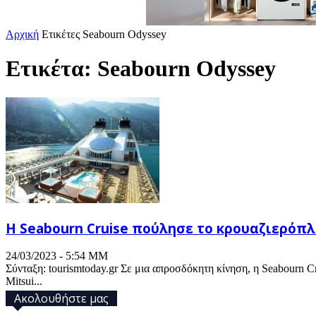
Αρχική
Ετικέτες
Seabourn Odyssey
Ετικέτα: Seabourn Odyssey
H Seabourn Cruise πούλησε το κρουαζιερόπλ
24/03/2023 - 5:54 ΜΜ
Σύνταξη: tourismtoday.gr Σε μια απροσδόκητη κίνηση, η Seabourn C
Mitsui...
Ακολουθήστε μας