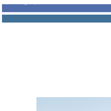
32,793
Υποστηρικτές
1,914
Ακόλουθοι