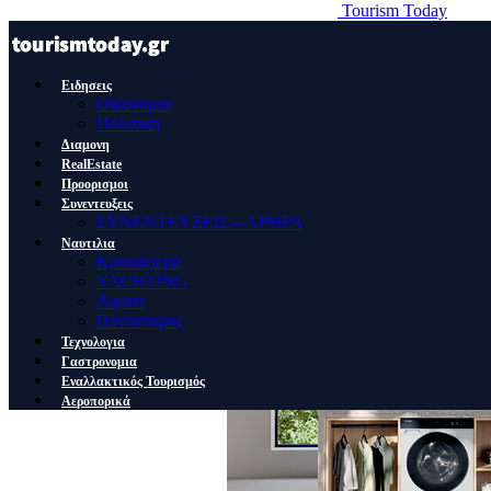
Tourism Today
Ειδησεις
Οικονομια
Πολιτικη
Διαμονη
RealEstate
Προορισμοι
Συνεντευξεις
ΣΥΝΕΝΤΕΥΞΕΙΣ – ΑΡΘΡΑ
Ναυτιλια
Κρουαζιερα
YACHTING
Λιμανι
Ποντοπορος
Τεχνολογια
Γαστρονομια
Εναλλακτικός Τουρισμός
Αεροπορικά