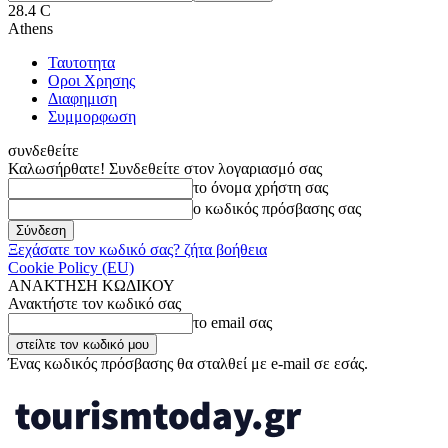
28.4
C
Athens
Ταυτοτητα
Οροι Χρησης
Διαφημιση
Συμμορφωση
συνδεθείτε
Καλωσήρθατε! Συνδεθείτε στον λογαριασμό σας
το όνομα χρήστη σας
ο κωδικός πρόσβασης σας
Ξεχάσατε τον κωδικό σας? ζήτα βοήθεια
Cookie Policy (EU)
ΑΝΑΚΤΗΣΗ ΚΩΔΙΚΟΥ
Ανακτήστε τον κωδικό σας
το email σας
Ένας κωδικός πρόσβασης θα σταλθεί με e-mail σε εσάς.