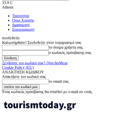
33.9
C
Athens
Ταυτοτητα
Οροι Χρησης
Διαφημιση
Συμμορφωση
συνδεθείτε
Καλωσήρθατε! Συνδεθείτε στον λογαριασμό σας
το όνομα χρήστη σας
ο κωδικός πρόσβασης σας
Ξεχάσατε τον κωδικό σας? ζήτα βοήθεια
Cookie Policy (EU)
ΑΝΑΚΤΗΣΗ ΚΩΔΙΚΟΥ
Ανακτήστε τον κωδικό σας
το email σας
Ένας κωδικός πρόσβασης θα σταλθεί με e-mail σε εσάς.