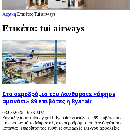
Αρχική
Ετικέτες
Tui airways
Ετικέτα: tui airways
Στο αεροδρόμιο του Λανθαρότε «άφησε
αμανάτι» 89 επιβάτες η Ryanair
03/03/2026 - 6:39 ΜΜ
Σύνταξη: tourismtoday.gr Η Ryanair εγκατέλειψε 89 επιβάτες της
με προορισμό το Μπρίστολ, στο αεροδρόμιο του Λανθαρότε της
Ισπανίας, επιρρίπτοντας ευθύνες στις αρχές ελέγχου ασφαλείας