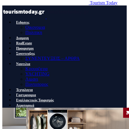
Tourism Today
Ειδησεις
Οικονομια
Πολιτικη
Διαμονη
RealEstate
Προορισμοι
Συνεντευξεις
ΣΥΝΕΝΤΕΥΞΕΙΣ – ΑΡΘΡΑ
Ναυτιλια
Κρουαζιερα
YACHTING
Λιμανι
Ποντοπορος
Τεχνολογια
Γαστρονομια
Εναλλακτικός Τουρισμός
Αεροπορικά