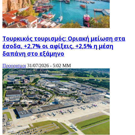
Τουρκικός τουρισμός: Οριακή μείωση στα
έσοδα, +2,7% οι αφίξεις, +2,5% η μέση
δαπάνη στο εξάμηνο
Προορισμοι
31/07/2026 - 5:02 ΜΜ