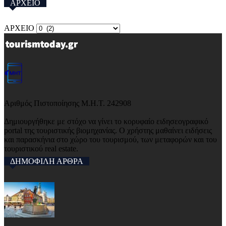
ΑΡΧΕΙΟ
ΑΡΧΕΙΟ
Αριθμός Πιστοποίησης Μ.Η.Τ. 242908
Δημιουργήθηκε με στόχο να γίνει το κορυφαίο ειδησεογραφικό
portal της τουριστικής βιομηχανίας. Ο χρήστης μαθαίνει ειδήσεις
και παρασκήνια στο χώρο του τουρισμού, των μεταφορών και του
τουριστικού real estate.
ΔΗΜΟΦΙΛΗ ΑΡΘΡΑ