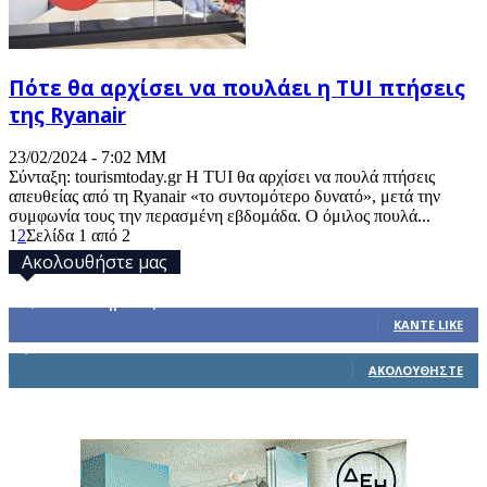
Πότε θα αρχίσει να πουλάει η TUI πτήσεις
της Ryanair
23/02/2024 - 7:02 ΜΜ
Σύνταξη: tourismtoday.gr Η TUI θα αρχίσει να πουλά πτήσεις
απευθείας από τη Ryanair «το συντομότερο δυνατό», μετά την
συμφωνία τoυς την περασμένη εβδομάδα. Ο όμιλος πουλά...
1
2
Σελίδα 1 από 2
Ακολουθήστε μας
32,793
Υποστηρικτές
ΚΆΝΤΕ LIKE
1,914
Ακόλουθοι
ΑΚΟΛΟΥΘΉΣΤΕ