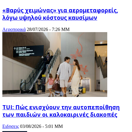
«Βαρύς χειμώνας» για αερομεταφορείς,
λόγω υψηλού κόστους καυσίμων
Αεροπορικά
28/07/2026 - 7:26 ΜΜ
TUI: Πώς ενισχύουν την αυτοπεποίθηση
των παιδιών οι καλοκαιρινές διακοπές
Ειδησεις
03/08/2026 - 5:01 ΜΜ