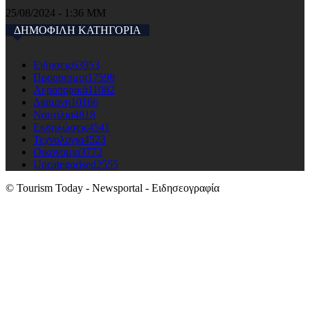
25/08/2024 - 1:36 ΜΜ
ΔΗΜΟΦΙΛΗ ΚΑΤΗΓΟΡΙΑ
Ειδησεις
63953
Προορισμοι
17598
Αεροπορικά
11082
Διαμονη
10166
Ναυτιλια
4818
Εκδηλώσεις
4541
Τεχνολογια
4523
Οικονομια
3772
Uncategorised
2555
© Tourism Today - Newsportal - Ειδησεογραφία