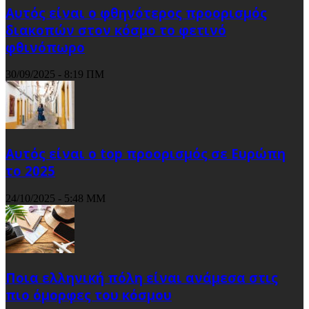
Αυτός είναι ο φθηνότερος προορισμός
διακοπών στον κόσμο το φετινό
φθινόπωρο
30/09/2025 - 8:19 ΠΜ
Αυτός είναι ο top προορισμός σε Ευρώπη
το 2025
24/10/2025 - 5:48 ΜΜ
Ποια ελληνική πόλη είναι ανάμεσα στις
πιο όμορφες του κόσμου