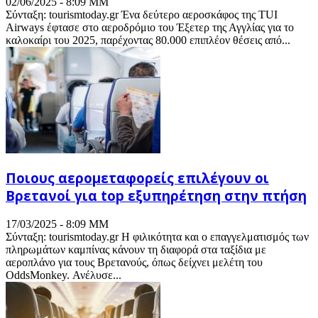
02/06/2025 - 8:09 ΜΜ
Σύνταξη: tourismtoday.gr Ένα δεύτερο αεροσκάφος της TUI
Airways έφτασε στο αεροδρόμιο του Έξετερ της Αγγλίας για το
καλοκαίρι του 2025, παρέχοντας 80.000 επιπλέον θέσεις από...
Ποιους αερομεταφορείς επιλέγουν οι
Βρετανοί για top εξυπηρέτηση στην πτήση
17/03/2025 - 8:09 ΜΜ
Σύνταξη: tourismtoday.gr Η φιλικότητα και ο επαγγελματισμός των
πληρωμάτων καμπίνας κάνουν τη διαφορά στα ταξίδια με
αεροπλάνο για τους Βρετανούς, όπως δείχνει μελέτη του
OddsMonkey. Ανέλυσε...