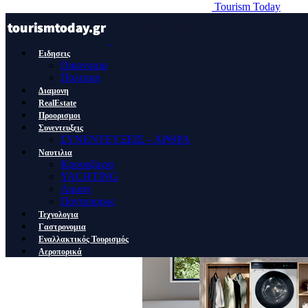
Tourism Today
Ειδησεις
Οικονομια
Πολιτικη
Διαμονη
RealEstate
Προορισμοι
Συνεντευξεις
ΣΥΝΕΝΤΕΥΞΕΙΣ – ΑΡΘΡΑ
Ναυτιλια
Κρουαζιερα
YACHTING
Λιμανι
Ποντοπορος
Τεχνολογια
Γαστρονομια
Εναλλακτικός Τουρισμός
Αεροπορικά