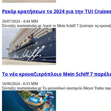
Ρεκόρ κρατήσεων το 2024 για την TUI Cruise
26/07/2024 - 4:44 ΜΜ
Σύνταξη: tourismtoday.gr Αφού το Mein Schiff 7 ξεκίνησε τις κρουαζ
Το νέο κρουαζιερόπλοιο Mein Schiff 7 παρέλα
16/06/2024 - 6:33 ΜΜ
Σύνταξη: tourismtoday.gr Το φινλανδικό ναυπηγείο Meyer Turku παρ