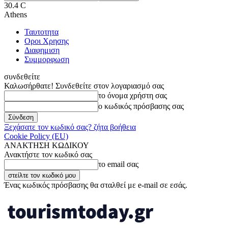
30.4
C
Athens
Ταυτοτητα
Οροι Χρησης
Διαφημιση
Συμμορφωση
συνδεθείτε
Καλωσήρθατε! Συνδεθείτε στον λογαριασμό σας
το όνομα χρήστη σας
ο κωδικός πρόσβασης σας
Ξεχάσατε τον κωδικό σας? ζήτα βοήθεια
Cookie Policy (EU)
ΑΝΑΚΤΗΣΗ ΚΩΔΙΚΟΥ
Ανακτήστε τον κωδικό σας
το email σας
Ένας κωδικός πρόσβασης θα σταλθεί με e-mail σε εσάς.