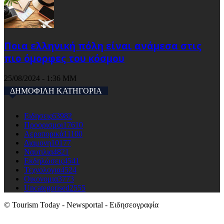
Ποια ελληνική πόλη είναι ανάμεσα στις
πιο όμορφες του κόσμου
25/08/2024 - 1:36 ΜΜ
ΔΗΜΟΦΙΛΗ ΚΑΤΗΓΟΡΙΑ
Ειδησεις
63982
Προορισμοι
17610
Αεροπορικά
11100
Διαμονη
10177
Ναυτιλια
4821
Εκδηλώσεις
4541
Τεχνολογια
4524
Οικονομια
3773
Uncategorised
2555
© Tourism Today - Newsportal - Ειδησεογραφία