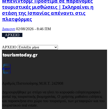
Μπενιντόρμ: Πρόστιμα σε παράνομες
τουριστικές μισθώσεις | Σκληραίνει η
στάση της Ισπανίας απέναντι στις
πλατφόρμες
Διαμονη
02/08/2026 - 8:46 ΠΜ
ΑΡΧΕΙΟ
ΑΡΧΕΙΟ
Αριθμός Πιστοποίησης Μ.Η.Τ. 242908
Δημιουργήθηκε με στόχο να γίνει το κορυφαίο ειδησεογραφικό
portal της τουριστικής βιομηχανίας. Ο χρήστης μαθαίνει ειδήσεις
και παρασκήνια στο χώρο του τουρισμού, των μεταφορών και του
τουριστικού real estate.