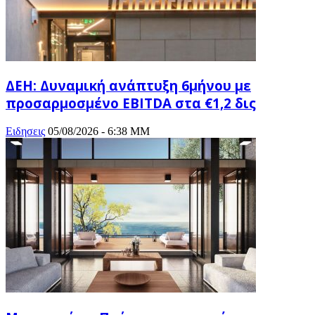
ΔΕΗ: Δυναμική ανάπτυξη 6μήνου με
προσαρμοσμένο EBITDA στα €1,2 δις
Ειδησεις
05/08/2026 - 6:38 ΜΜ