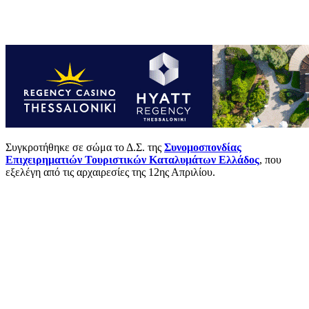
Συγκροτήθηκε σε σώμα το Δ.Σ. της
Συνομοσπονδίας
Επιχειρηματιών Τουριστικών Καταλυμάτων Ελλάδος
, που
εξελέγη από τις αρχαιρεσίες της 12ης Απριλίου.