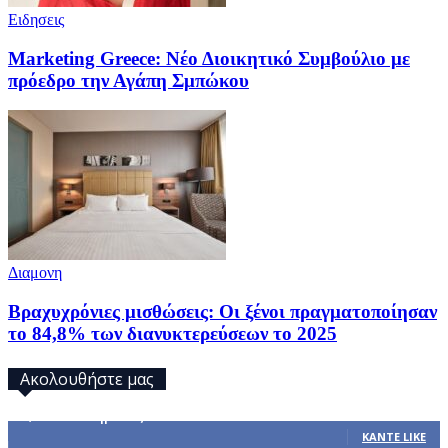
Ειδησεις
Marketing Greece: Νέο Διοικητικό Συμβούλιο με
πρόεδρο την Αγάπη Σμπώκου
Διαμονη
Βραχυχρόνιες μισθώσεις: Οι ξένοι πραγματοποίησαν
το 84,8% των διανυκτερεύσεων το 2025
Ακολουθήστε μας
32,793
Υποστηρικτές
ΚΆΝΤΕ LIKE