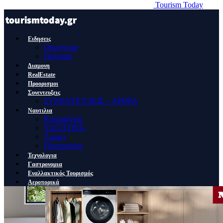
Tourism Today
Ειδησεις
Οικονομια
Πολιτικη
Διαμονη
RealEstate
Προορισμοι
Συνεντευξεις
ΣΥΝΕΝΤΕΥΞΕΙΣ – ΑΡΘΡΑ
Ναυτιλια
Κρουαζιερα
YACHTING
Λιμανι
Ποντοπορος
Τεχνολογια
Γαστρονομια
Εναλλακτικός Τουρισμός
Αεροπορικά