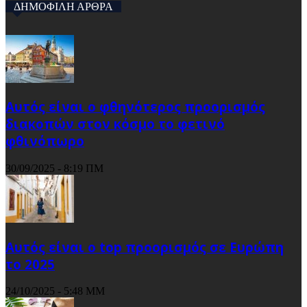
ΔΗΜΟΦΙΛΗ ΑΡΘΡΑ
Αυτός είναι ο φθηνότερος προορισμός
διακοπών στον κόσμο το φετινό
φθινόπωρο
30/09/2025 - 8:19 ΠΜ
Αυτός είναι ο top προορισμός σε Ευρώπη
το 2025
24/10/2025 - 5:48 ΜΜ