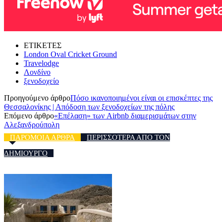
ΕΤΙΚΕΤΕΣ
London Oval Cricket Ground
Travelodge
Λονδίνο
ξενοδοχείο
Προηγούμενο άρθρο
Πόσο ικανοποιημένοι είναι οι επισκέπτες της
Θεσσαλονίκης | Απόδοση των ξενοδοχείων της πόλης
Επόμενο άρθρο
«Επέλαση» των Airbnb διαμερισμάτων στην
Αλεξανδρούπολη
ΠΑΡΟΜΟΙΑ ΑΡΘΡΑ
ΠΕΡΙΣΣΟΤΕΡΑ ΑΠΟ ΤΟΝ
ΔΗΜΙΟΥΡΓΟ