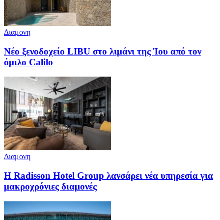
Διαμονη
Νέο ξενοδοχείο LIBU στο λιμάνι της Ίου από τον
όμιλο Calilo
Διαμονη
Η Radisson Hotel Group λανσάρει νέα υπηρεσία για
μακροχρόνιες διαμονές