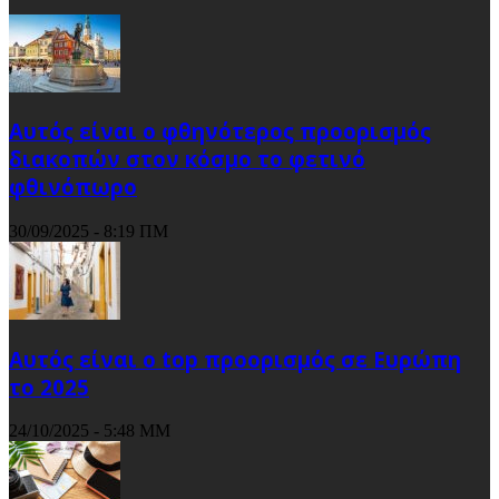
Αυτός είναι ο φθηνότερος προορισμός
διακοπών στον κόσμο το φετινό
φθινόπωρο
30/09/2025 - 8:19 ΠΜ
Αυτός είναι ο top προορισμός σε Ευρώπη
το 2025
24/10/2025 - 5:48 ΜΜ