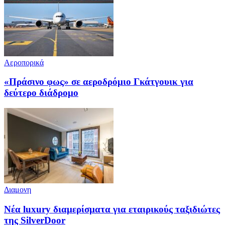
Αεροπορικά
«Πράσινο φως» σε αεροδρόμιο Γκάτγουικ για
δεύτερο διάδρομο
Διαμονη
Νέα luxury διαμερίσματα για εταιρικούς ταξιδιώτες
της SilverDoor