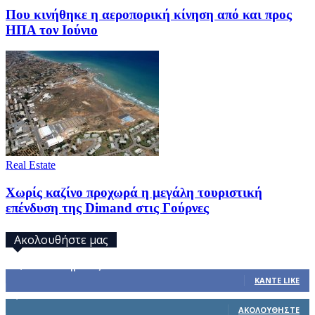
Που κινήθηκε η αεροπορική κίνηση από και προς
ΗΠΑ τον Ιούνιο
Real Estate
Χωρίς καζίνο προχωρά η μεγάλη τουριστική
επένδυση της Dimand στις Γούρνες
Ακολουθήστε μας
32,793
Υποστηρικτές
ΚΆΝΤΕ LIKE
1,914
Ακόλουθοι
ΑΚΟΛΟΥΘΉΣΤΕ