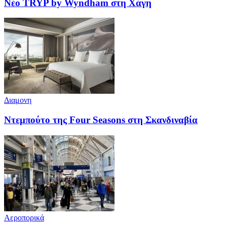
Νέο TRYP by Wyndham στη Χάγη
Διαμονη
Ντεμπούτο της Four Seasons στη Σκανδιναβία
Αεροπορικά