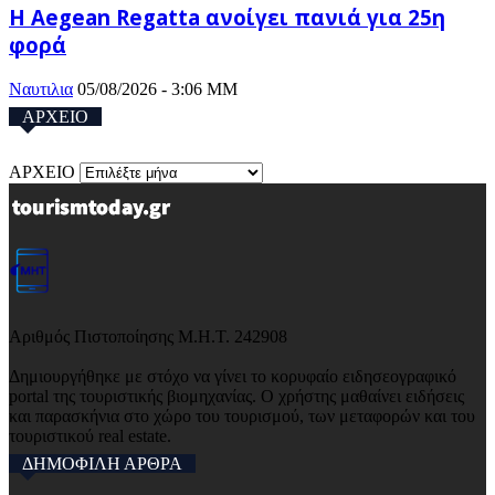
Η Aegean Regatta ανοίγει πανιά για 25η
φορά
Ναυτιλια
05/08/2026 - 3:06 ΜΜ
ΑΡΧΕΙΟ
ΑΡΧΕΙΟ
Αριθμός Πιστοποίησης Μ.Η.Τ. 242908
Δημιουργήθηκε με στόχο να γίνει το κορυφαίο ειδησεογραφικό
portal της τουριστικής βιομηχανίας. Ο χρήστης μαθαίνει ειδήσεις
και παρασκήνια στο χώρο του τουρισμού, των μεταφορών και του
τουριστικού real estate.
ΔΗΜΟΦΙΛΗ ΑΡΘΡΑ