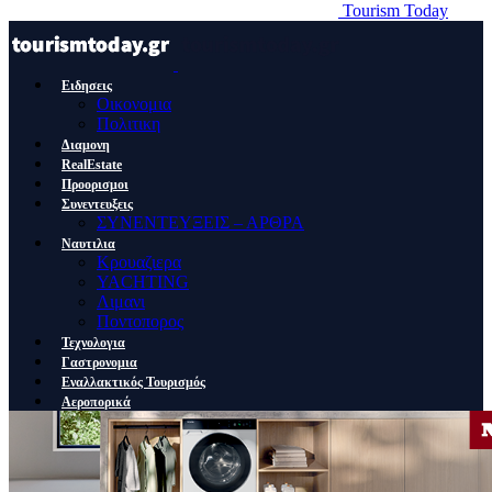
Tourism Today
Ειδησεις
Οικονομια
Πολιτικη
Διαμονη
RealEstate
Προορισμοι
Συνεντευξεις
ΣΥΝΕΝΤΕΥΞΕΙΣ – ΑΡΘΡΑ
Ναυτιλια
Κρουαζιερα
YACHTING
Λιμανι
Ποντοπορος
Τεχνολογια
Γαστρονομια
Εναλλακτικός Τουρισμός
Αεροπορικά