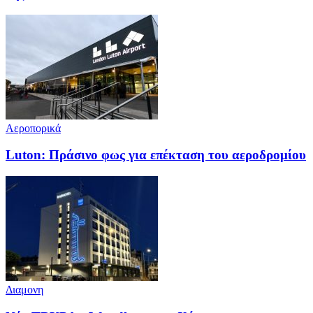
Αεροπορικά
Luton: Πράσινο φως για επέκταση του αεροδρομίου
Διαμονη