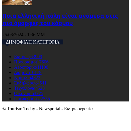
Ποια ελληνική πόλη είναι ανάμεσα στις
πιο όμορφες του κόσμου
25/08/2024 - 1:36 ΜΜ
ΔΗΜΟΦΙΛΗ ΚΑΤΗΓΟΡΙΑ
Ειδησεις
63999
Προορισμοι
17606
Αεροπορικά
11100
Διαμονη
10178
Ναυτιλια
4822
Εκδηλώσεις
4541
Τεχνολογια
4523
Οικονομια
3775
Uncategorised
2555
© Tourism Today - Newsportal - Ειδησεογραφία