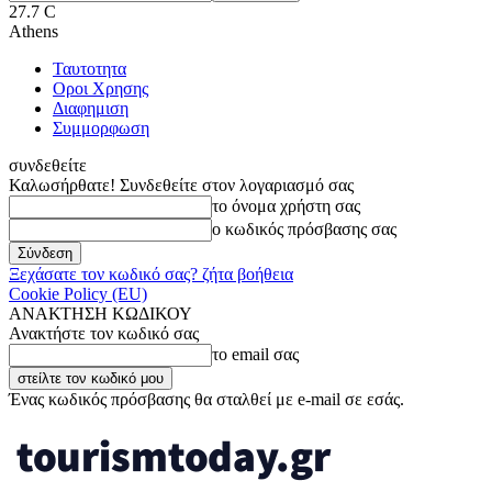
27.7
C
Athens
Ταυτοτητα
Οροι Χρησης
Διαφημιση
Συμμορφωση
συνδεθείτε
Καλωσήρθατε! Συνδεθείτε στον λογαριασμό σας
το όνομα χρήστη σας
ο κωδικός πρόσβασης σας
Ξεχάσατε τον κωδικό σας? ζήτα βοήθεια
Cookie Policy (EU)
ΑΝΑΚΤΗΣΗ ΚΩΔΙΚΟΥ
Ανακτήστε τον κωδικό σας
το email σας
Ένας κωδικός πρόσβασης θα σταλθεί με e-mail σε εσάς.