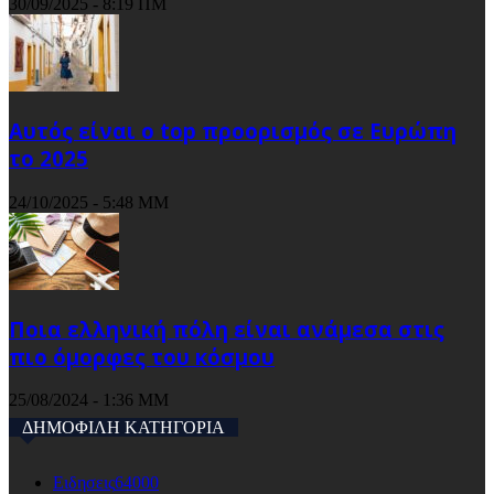
30/09/2025 - 8:19 ΠΜ
Αυτός είναι ο top προορισμός σε Ευρώπη
το 2025
24/10/2025 - 5:48 ΜΜ
Ποια ελληνική πόλη είναι ανάμεσα στις
πιο όμορφες του κόσμου
25/08/2024 - 1:36 ΜΜ
ΔΗΜΟΦΙΛΗ ΚΑΤΗΓΟΡΙΑ
Ειδησεις
64000