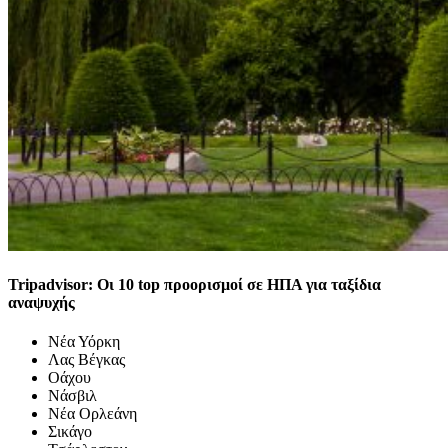
Tripadvisor: Οι 10 top προορισμοί σε ΗΠΑ για ταξίδια
αναψυχής
Νέα Υόρκη
Λας Βέγκας
Οάχου
Νάσβιλ
Νέα Ορλεάνη
Σικάγο