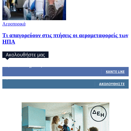
Αεροπορικά
Τι απαγορεύουν στις πτήσεις οι αερομεταφορείς των
ΗΠΑ
Ακολουθήστε μας
32,793
Υποστηρικτές
ΚΆΝΤΕ LIKE
1,914
Ακόλουθοι
ΑΚΟΛΟΥΘΉΣΤΕ