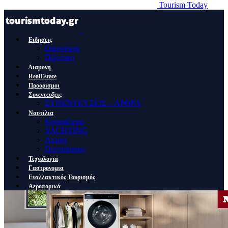
Tourism Today
Ειδησεις
Οικονομια
Πολιτικη
Διαμονη
RealEstate
Προορισμοι
Συνεντευξεις
ΣΥΝΕΝΤΕΥΞΕΙΣ – ΑΡΘΡΑ
Ναυτιλια
Κρουαζιερα
YACHTING
Λιμανι
Ποντοπορος
Τεχνολογια
Γαστρονομια
Εναλλακτικός Τουρισμός
Αεροπορικά