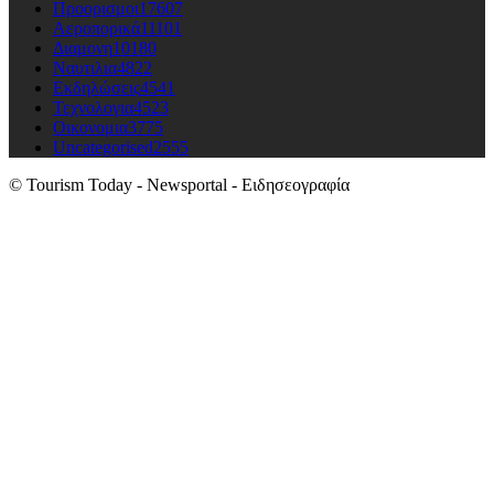
Προορισμοι
17607
Αεροπορικά
11101
Διαμονη
10180
Ναυτιλια
4822
Εκδηλώσεις
4541
Τεχνολογια
4523
Οικονομια
3775
Uncategorised
2555
© Tourism Today - Newsportal - Ειδησεογραφία