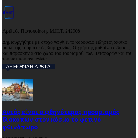
Αριθμός Πιστοποίησης Μ.Η.Τ. 242908
Δημιουργήθηκε με στόχο να γίνει το κορυφαίο ειδησεογραφικό
portal της τουριστικής βιομηχανίας. Ο χρήστης μαθαίνει ειδήσεις
και παρασκήνια στο χώρο του τουρισμού, των μεταφορών και του
τουριστικού real estate.
ΔΗΜΟΦΙΛΗ ΑΡΘΡΑ
Αυτός είναι ο φθηνότερος προορισμός
διακοπών στον κόσμο το φετινό
φθινόπωρο