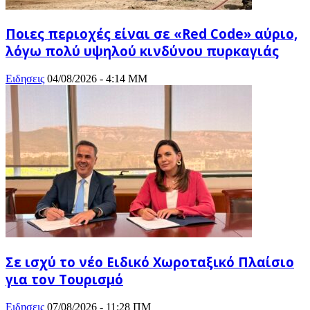
Ποιες περιοχές είναι σε «Red Code» αύριο,
λόγω πολύ υψηλού κινδύνου πυρκαγιάς
Ειδησεις
04/08/2026 - 4:14 ΜΜ
Σε ισχύ το νέο Ειδικό Χωροταξικό Πλαίσιο
για τον Τουρισμό
Ειδησεις
07/08/2026 - 11:28 ΠΜ