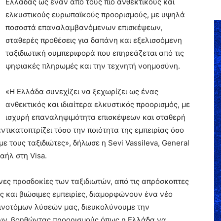
Ελλάδας ως έναν από τους πιο ανθεκτικούς και
ελκυστικούς ευρωπαϊκούς προορισμούς, με υψηλά
ποσοστά επαναλαμβανόμενων επισκέψεων,
σταθερές προθέσεις για δαπάνη και εξελισσόμενη
ταξιδιωτική συμπεριφορά που επηρεάζεται από τις
ψηφιακές πληρωμές και την τεχνητή νοημοσύνη.
«Η Ελλάδα συνεχίζει να ξεχωρίζει ως ένας
ανθεκτικός και ιδιαίτερα ελκυστικός προορισμός, με
ισχυρή επαναληψιμότητα επισκέψεων και σταθερή
ντικατοπτρίζει τόσο την ποιότητα της εμπειρίας όσο
με τους ταξιδιώτες», δήλωσε η Sevi Vassileva, General
αήλ στη Visa.
νες προσδοκίες των ταξιδιωτών, από τις απρόσκοπτες
ς και βιώσιμες εμπειρίες, διαμορφώνουν ένα νέο
αινοτόμων λύσεών μας, διευκολύνουμε την
εων, βοηθώντας προορισμούς όπως η Ελλάδα να