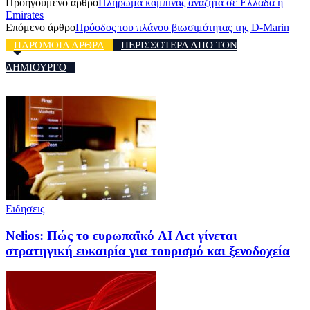
Προηγούμενο άρθρο
Πλήρωμα καμπίνας αναζητά σε Ελλάδα η
Emirates
Επόμενο άρθρο
Πρόοδος του πλάνου βιωσιμότητας της D-Marin
ΠΑΡΟΜΟΙΑ ΑΡΘΡΑ
ΠΕΡΙΣΣΟΤΕΡΑ ΑΠΟ ΤΟΝ
ΔΗΜΙΟΥΡΓΟ
Ειδησεις
Nelios: Πώς το ευρωπαϊκό AI Act γίνεται
στρατηγική ευκαιρία για τουρισμό και ξενοδοχεία