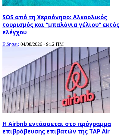
SOS από τη Χερσόνησο: Αλκοολικός
τουρισμός και “μπαλόνια γέλιου” εκτός
ελέγχου
Ειδησεις
04/08/2026 - 9:12 ΠΜ
Η Airbnb εντάσσεται στο πρόγραμμα
επιβράβευσης επιβατών της TAP Air