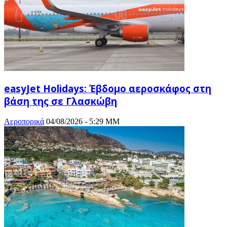
easyJet Holidays: Έβδομο αεροσκάφος στη
βάση της σε Γλασκώβη
Αεροπορικά
04/08/2026 - 5:29 ΜΜ