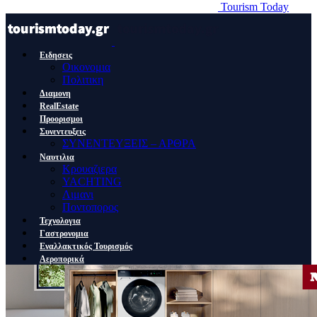
Tourism Today
Ειδησεις
Οικονομια
Πολιτικη
Διαμονη
RealEstate
Προορισμοι
Συνεντευξεις
ΣΥΝΕΝΤΕΥΞΕΙΣ – ΑΡΘΡΑ
Ναυτιλια
Κρουαζιερα
YACHTING
Λιμανι
Ποντοπορος
Τεχνολογια
Γαστρονομια
Εναλλακτικός Τουρισμός
Αεροπορικά