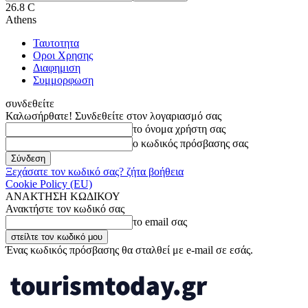
26.8
C
Athens
Ταυτοτητα
Οροι Χρησης
Διαφημιση
Συμμορφωση
συνδεθείτε
Καλωσήρθατε! Συνδεθείτε στον λογαριασμό σας
το όνομα χρήστη σας
ο κωδικός πρόσβασης σας
Ξεχάσατε τον κωδικό σας? ζήτα βοήθεια
Cookie Policy (EU)
ΑΝΑΚΤΗΣΗ ΚΩΔΙΚΟΥ
Ανακτήστε τον κωδικό σας
το email σας
Ένας κωδικός πρόσβασης θα σταλθεί με e-mail σε εσάς.