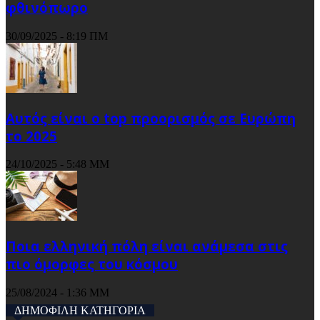
φθινόπωρο
30/09/2025 - 8:19 ΠΜ
Αυτός είναι ο top προορισμός σε Ευρώπη
το 2025
24/10/2025 - 5:48 ΜΜ
Ποια ελληνική πόλη είναι ανάμεσα στις
πιο όμορφες του κόσμου
25/08/2024 - 1:36 ΜΜ
ΔΗΜΟΦΙΛΗ ΚΑΤΗΓΟΡΙΑ