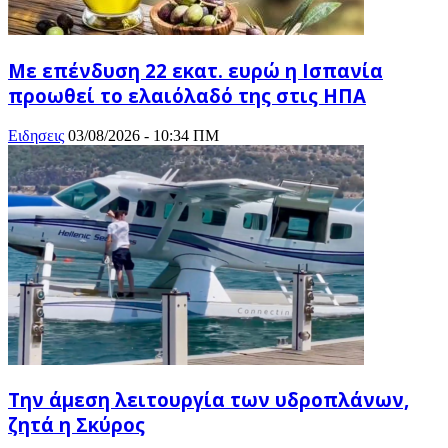
Με επένδυση 22 εκατ. ευρώ η Ισπανία
προωθεί το ελαιόλαδό της στις ΗΠΑ
Ειδησεις
03/08/2026 - 10:34 ΠΜ
Την άμεση λειτουργία των υδροπλάνων,
ζητά η Σκύρος