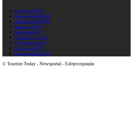
Ειδησεις
63976
Προορισμοι
17604
Αεροπορικά
11095
Διαμονη
10175
Ναυτιλια
4819
Εκδηλώσεις
4541
Τεχνολογια
4523
Οικονομια
3773
Uncategorised
2555
© Tourism Today - Newsportal - Ειδησεογραφία