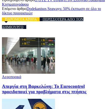
Κινηματογράφου
Επόμενο άρθρο
Dodekanisos Seaways: 50% έκπτωση σε όλο το
δίκτυο προορισμών
ΠΑΡΟΜΟΙΑ ΑΡΘΡΑ
ΠΕΡΙΣΣΟΤΕΡΑ ΑΠΟ ΤΟΝ
ΔΗΜΙΟΥΡΓΟ
Αεροπορικά
Απεργία στη Βαρκελώνη: To Eurocontrol
προειδοποιεί για προβλήματα στις πτήσεις