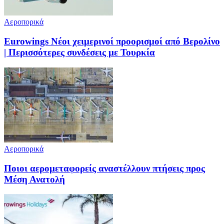
Αεροπορικά
Eurowings Νέοι χειμερινοί προορισμοί από Βερολίνο
| Περισσότερες συνδέσεις με Τουρκία
Αεροπορικά
Ποιοι αερομεταφορείς αναστέλλουν πτήσεις προς
Μέση Ανατολή