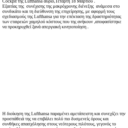
Cockpit της Lufthansa αύριο,Τετάρτη 18 Μαρτίου .
Εξαιτίας της συνέχισης της μακρόχρονης διένεξης ανάμεσα στο
συνδικάτο και τη διεύθυνση της επιχείρησης, με αφορμή τους
σχεδιασμούς της Lufthansa για την επέκταση της δραστηριότητας
των εταιρειών χαμηλού κόστους που της ανήκουν ,αποφασίστηκε
να προκηρυχθεί ξανά απεργιακή κινητοποίηση .
Η διοίκηση της Lufthansa παραμένει αμετάπειστη και συνεχίζει την
προσπάθειά της να επιβάλει πολύ πιο δυσμενείς όρους και
συνθήκες απασχόλησης στους νεότερους πιλότους, γεγονός το