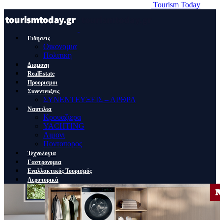
Tourism Today
Ειδησεις
Οικονομια
Πολιτικη
Διαμονη
RealEstate
Προορισμοι
Συνεντευξεις
ΣΥΝΕΝΤΕΥΞΕΙΣ – ΑΡΘΡΑ
Ναυτιλια
Κρουαζιερα
YACHTING
Λιμανι
Ποντοπορος
Τεχνολογια
Γαστρονομια
Εναλλακτικός Τουρισμός
Αεροπορικά