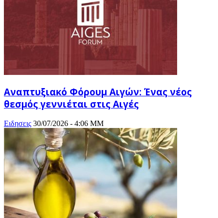
Αναπτυξιακό Φόρουμ Αιγών: Ένας νέος
θεσμός γεννιέται στις Αιγές
Ειδησεις
30/07/2026 - 4:06 ΜΜ