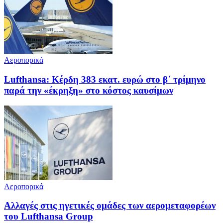
Αεροπορικά
Lufthansa: Κέρδη 383 εκατ. ευρώ στο β΄ τρίμηνο
παρά την «έκρηξη» στο κόστος καυσίμων
Αεροπορικά
Αλλαγές στις ηγετικές ομάδες των αερομεταφορέων
του Lufthansa Group