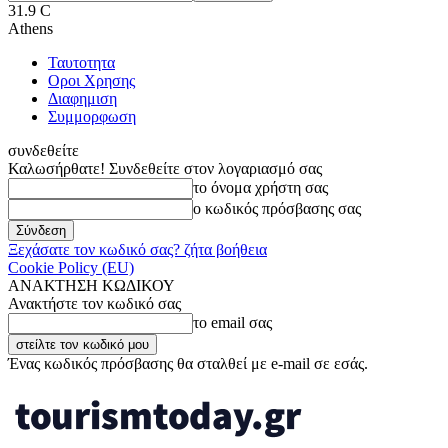
31.9
C
Athens
Ταυτοτητα
Οροι Χρησης
Διαφημιση
Συμμορφωση
συνδεθείτε
Καλωσήρθατε! Συνδεθείτε στον λογαριασμό σας
το όνομα χρήστη σας
ο κωδικός πρόσβασης σας
Ξεχάσατε τον κωδικό σας? ζήτα βοήθεια
Cookie Policy (EU)
ΑΝΑΚΤΗΣΗ ΚΩΔΙΚΟΥ
Ανακτήστε τον κωδικό σας
το email σας
Ένας κωδικός πρόσβασης θα σταλθεί με e-mail σε εσάς.