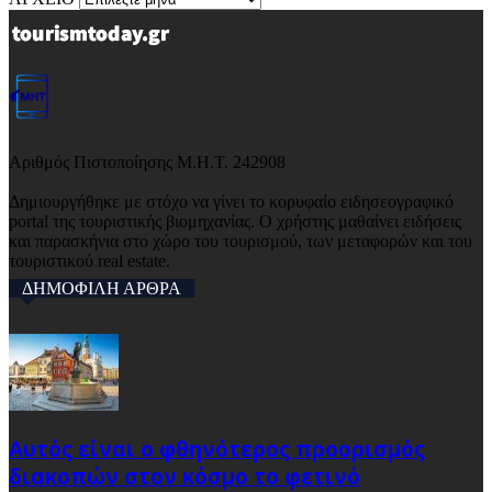
Αριθμός Πιστοποίησης Μ.Η.Τ. 242908
Δημιουργήθηκε με στόχο να γίνει το κορυφαίο ειδησεογραφικό
portal της τουριστικής βιομηχανίας. Ο χρήστης μαθαίνει ειδήσεις
και παρασκήνια στο χώρο του τουρισμού, των μεταφορών και του
τουριστικού real estate.
ΔΗΜΟΦΙΛΗ ΑΡΘΡΑ
Αυτός είναι ο φθηνότερος προορισμός
διακοπών στον κόσμο το φετινό