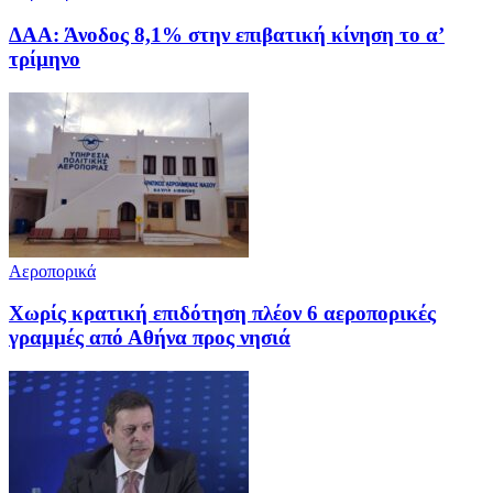
ΔΑΑ: Άνοδος 8,1% στην επιβατική κίνηση το α’
τρίμηνο
Αεροπορικά
Χωρίς κρατική επιδότηση πλέον 6 αεροπορικές
γραμμές από Αθήνα προς νησιά