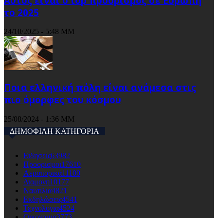
Αυτός είναι ο top προορισμός σε Ευρώπη
το 2025
24/10/2025 - 5:48 ΜΜ
Ποια ελληνική πόλη είναι ανάμεσα στις
πιο όμορφες του κόσμου
25/08/2024 - 1:36 ΜΜ
ΔΗΜΟΦΙΛΗ ΚΑΤΗΓΟΡΙΑ
Ειδησεις
63982
Προορισμοι
17610
Αεροπορικά
11100
Διαμονη
10177
Ναυτιλια
4821
Εκδηλώσεις
4541
Τεχνολογια
4524
Οικονομια
3773