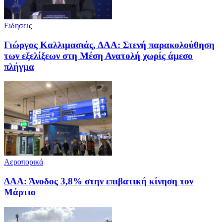
Ειδησεις
Γιώργος Καλλιμασιάς, ΔΑΑ: Στενή παρακολούθηση
των εξελίξεων στη Μέση Ανατολή χωρίς άμεσο
πλήγμα
Αεροπορικά
ΔΑΑ: Άνοδος 3,8% στην επιβατική κίνηση τον
Μάρτιο