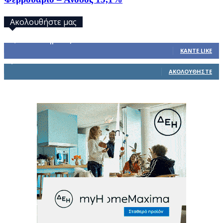
Ακολουθήστε μας
32,793
Υποστηρικτές
ΚΆΝΤΕ LIKE
1,914
Ακόλουθοι
ΑΚΟΛΟΥΘΉΣΤΕ