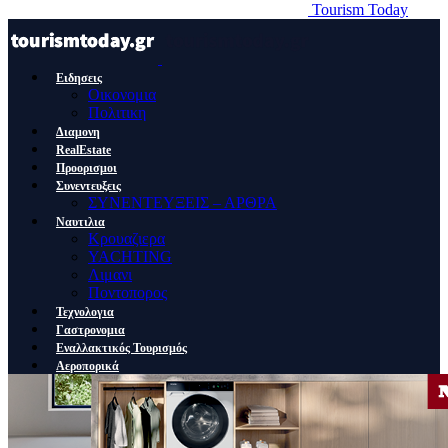
Tourism Today
Ειδησεις
Οικονομια
Πολιτικη
Διαμονη
RealEstate
Προορισμοι
Συνεντευξεις
ΣΥΝΕΝΤΕΥΞΕΙΣ – ΑΡΘΡΑ
Ναυτιλια
Κρουαζιερα
YACHTING
Λιμανι
Ποντοπορος
Τεχνολογια
Γαστρονομια
Εναλλακτικός Τουρισμός
Αεροπορικά