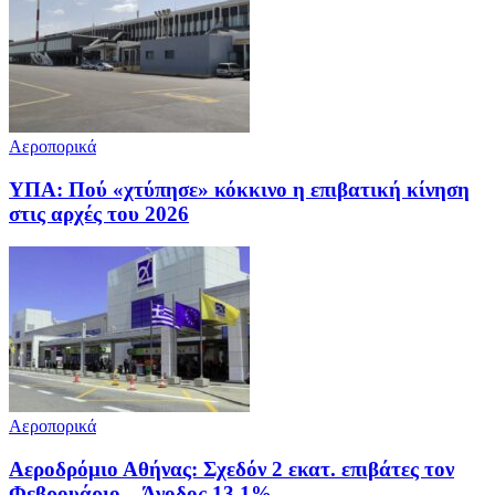
Αεροπορικά
ΥΠΑ: Πού «χτύπησε» κόκκινο η επιβατική κίνηση
στις αρχές του 2026
Αεροπορικά
Αεροδρόμιο Αθήνας: Σχεδόν 2 εκατ. επιβάτες τον
Φεβρουάριο – Άνοδος 13,1%