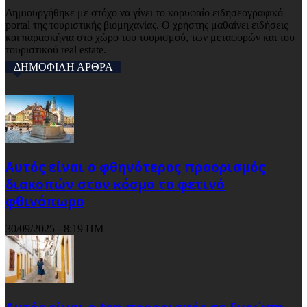
Δημιουργήθηκε με στόχο να γίνει το κορυφαίο ειδησεογραφικό
portal της τουριστικής βιομηχανίας. Ο χρήστης μαθαίνει ειδήσεις
και παρασκήνια στο χώρο του τουρισμού, των μεταφορών και του
τουριστικού real estate.
ΔΗΜΟΦΙΛΗ ΑΡΘΡΑ
Αυτός είναι ο φθηνότερος προορισμός
διακοπών στον κόσμο το φετινό
φθινόπωρο
30/09/2025 - 8:19 ΠΜ