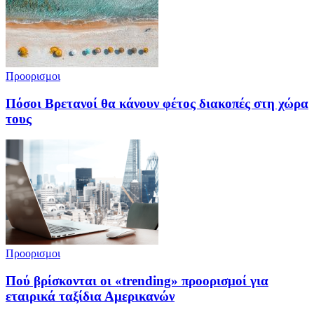
Προορισμοι
Πόσοι Βρετανοί θα κάνουν φέτος διακοπές στη χώρα
τους
Προορισμοι
Πού βρίσκονται οι «trending» προορισμοί για
εταιρικά ταξίδια Αμερικανών