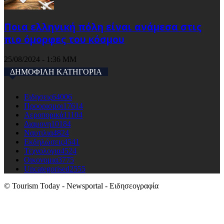
Ποια ελληνική πόλη είναι ανάμεσα στις
πιο όμορφες του κόσμου
25/08/2024 - 1:36 ΜΜ
ΔΗΜΟΦΙΛΗ ΚΑΤΗΓΟΡΙΑ
Ειδησεις
64006
Προορισμοι
17614
Αεροπορικά
11104
Διαμονη
10184
Ναυτιλια
4824
Εκδηλώσεις
4541
Τεχνολογια
4524
Οικονομια
3775
Uncategorised
2555
© Tourism Today - Newsportal - Ειδησεογραφία