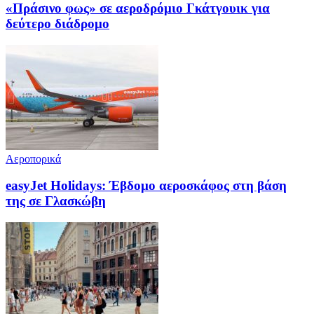
«Πράσινο φως» σε αεροδρόμιο Γκάτγουικ για
δεύτερο διάδρομο
Αεροπορικά
easyJet Holidays: Έβδομο αεροσκάφος στη βάση
της σε Γλασκώβη