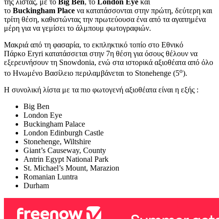
της λίστας, με το
Big Ben
, το
London Eye
και
το
Buckingham Place
να κατατάσσονται στην πρώτη, δεύτερη και
τρίτη θέση, καθιστώντας την πρωτεύουσα ένα από τα αγαπημένα
μέρη για να γεμίσει το άλμπουμ φωτογραφιών.
Μακριά από τη φασαρία, το εκπληκτικό τοπίο στο Εθνικό
Πάρκο
Eryri
κατατάσσεται στην 7η θέση για όσους θέλουν να
εξερευνήσουν τη
Snowdonia
, ενώ στα ιστορικά αξιοθέατα από όλο
ο
το Ηνωμένο Βασίλειο περιλαμβάνεται το
Stonehenge
(5
).
Η συνολική λίστα με τα πιο φωτογενή αξιοθέατα είναι η εξής :
Big Ben
London Eye
Buckingham Palace
London Edinburgh Castle
Stonehenge, Wiltshire
Giant’s Causeway, County
Antrin Egypt National Park
St. Michael’s Mount, Marazion
Romanian Luntra
Durham