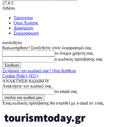
27.8
C
Athens
Ταυτοτητα
Οροι Χρησης
Διαφημιση
Συμμορφωση
συνδεθείτε
Καλωσήρθατε! Συνδεθείτε στον λογαριασμό σας
το όνομα χρήστη σας
ο κωδικός πρόσβασης σας
Ξεχάσατε τον κωδικό σας? ζήτα βοήθεια
Cookie Policy (EU)
ΑΝΑΚΤΗΣΗ ΚΩΔΙΚΟΥ
Ανακτήστε τον κωδικό σας
το email σας
Ένας κωδικός πρόσβασης θα σταλθεί με e-mail σε εσάς.