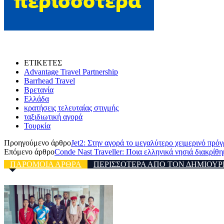
ΕΤΙΚΕΤΕΣ
Advantage Travel Partnership
Barrhead Travel
Βρετανία
Ελλάδα
κρατήσεις τελευταίας στιγμής
ταξιδιωτική αγορά
Τουρκία
Προηγούμενο άρθρο
Jet2: Στην αγορά το μεγαλύτερο χειμερινό πρό
Επόμενο άρθρο
Conde Nast Traveller: Ποια ελληνικά νησιά διακρίθ
ΠΑΡΟΜΟΙΑ ΑΡΘΡΑ
ΠΕΡΙΣΣΟΤΕΡΑ ΑΠΟ ΤΟΝ ΔΗΜΙΟΥΡ