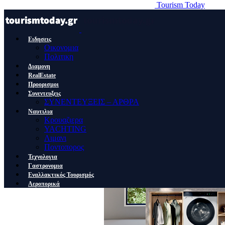
Tourism Today
Ειδησεις
Οικονομια
Πολιτικη
Διαμονη
RealEstate
Προορισμοι
Συνεντευξεις
ΣΥΝΕΝΤΕΥΞΕΙΣ – ΑΡΘΡΑ
Ναυτιλια
Κρουαζιερα
YACHTING
Λιμανι
Ποντοπορος
Τεχνολογια
Γαστρονομια
Εναλλακτικός Τουρισμός
Αεροπορικά