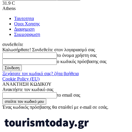
31.9
C
Athens
Ταυτοτητα
Οροι Χρησης
Διαφημιση
Συμμορφωση
συνδεθείτε
Καλωσήρθατε! Συνδεθείτε στον λογαριασμό σας
το όνομα χρήστη σας
ο κωδικός πρόσβασης σας
Ξεχάσατε τον κωδικό σας? ζήτα βοήθεια
Cookie Policy (EU)
ΑΝΑΚΤΗΣΗ ΚΩΔΙΚΟΥ
Ανακτήστε τον κωδικό σας
το email σας
Ένας κωδικός πρόσβασης θα σταλθεί με e-mail σε εσάς.