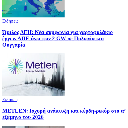
Ειδησεις
Όμιλος ΔΕΗ: Νέα συμφωνία για χαρτοφυλάκιο
έργων ΑΠΕ άνω των 2 GW σε Πολωνία και
Ουγγαρία
Ειδησεις
METLEN: Ισχυρή ανάπτυξη και κέρδη-ρεκόρ στο α’
εξάμηνο του 2026