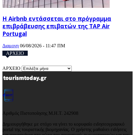
Η Airbnb εντάσσεται στο πρόγραμμα
επιβράβευσης επιβατών της TAP Air
Portugal
Διαμονη
06/08/2026 - 11:47 ΠΜ
ΑΡΧΕΙΟ
ΑΡΧΕΙΟ
Αριθμός Πιστοποίησης Μ.Η.Τ. 242908
Δημιουργήθηκε με στόχο να γίνει το κορυφαίο ειδησεογραφικό
portal της τουριστικής βιομηχανίας. Ο χρήστης μαθαίνει ειδήσεις
και παρασκήνια στο χώρο του τουρισμού, των μεταφορών και του