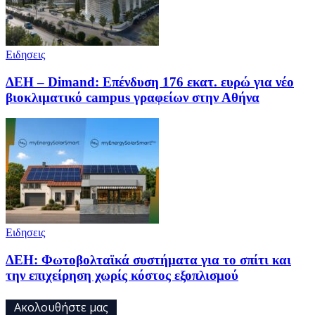
Ειδησεις
ΔΕΗ – Dimand: Επένδυση 176 εκατ. ευρώ για νέο
βιοκλιματικό campus γραφείων στην Αθήνα
Ειδησεις
ΔΕΗ: Φωτοβολταϊκά συστήματα για το σπίτι και
την επιχείρηση χωρίς κόστος εξοπλισμού
Ακολουθήστε μας