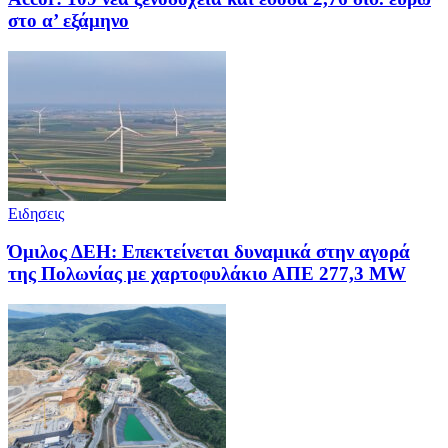
στο α’ εξάμηνο
Ειδησεις
Όμιλος ΔΕΗ: Επεκτείνεται δυναμικά στην αγορά
της Πολωνίας με χαρτοφυλάκιο ΑΠΕ 277,3 MW