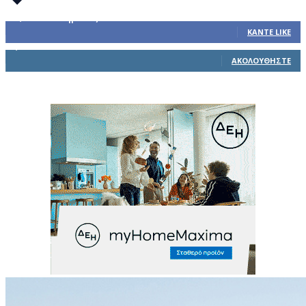
32,793
Υποστηρικτές
ΚΆΝΤΕ LIKE
1,914
Ακόλουθοι
ΑΚΟΛΟΥΘΉΣΤΕ