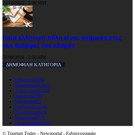
24/10/2025 - 5:48 ΜΜ
Ποια ελληνική πόλη είναι ανάμεσα στις
πιο όμορφες του κόσμου
25/08/2024 - 1:36 ΜΜ
ΔΗΜΟΦΙΛΗ ΚΑΤΗΓΟΡΙΑ
Ειδησεις
64004
Προορισμοι
17612
Αεροπορικά
11102
Διαμονη
10183
Ναυτιλια
4822
Εκδηλώσεις
4541
Τεχνολογια
4524
Οικονομια
3775
Uncategorised
2555
© Tourism Today - Newsportal - Ειδησεογραφία