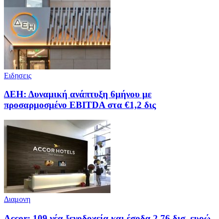
Ειδησεις
ΔΕΗ: Δυναμική ανάπτυξη 6μήνου με
προσαρμοσμένο EBITDA στα €1,2 δις
Διαμονη
Accor: 109 νέα ξενοδοχεία και έσοδα 2,76 δισ. ευρώ