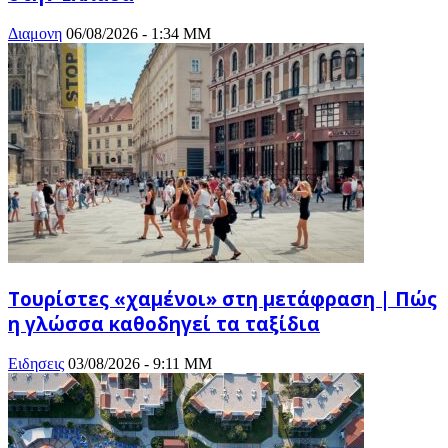
Διαμονη
06/08/2026 - 1:34 ΜΜ
Τουρίστες «χαμένοι» στη μετάφραση | Πώς
η γλώσσα καθοδηγεί τα ταξίδια
Ειδησεις
03/08/2026 - 9:11 ΜΜ