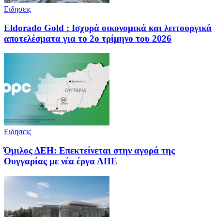
Ειδησεις
Eldorado Gold : Ισχυρά οικονομικά και λειτουργικά
αποτελέσματα για το 2ο τρίμηνο του 2026
Ειδησεις
Όμιλος ΔΕΗ: Επεκτείνεται στην αγορά της
Ουγγαρίας με νέα έργα ΑΠΕ