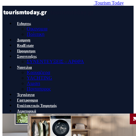
Tourism Today
Ειδησεις
Οικονομια
Πολιτικη
Διαμονη
RealEstate
Προορισμοι
Συνεντευξεις
ΣΥΝΕΝΤΕΥΞΕΙΣ – ΑΡΘΡΑ
Ναυτιλια
Κρουαζιερα
YACHTING
Λιμανι
Ποντοπορος
Τεχνολογια
Γαστρονομια
Εναλλακτικός Τουρισμός
Αεροπορικά