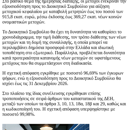
Στο βασικό θέμα της ημερήσιας διάταξης, οι μέτοχοι ενέκριναν την
εξουσιοδότηση προς το Διοικητικό Συμβούλιο για αύξηση
μετοχικού κεφαλαίου με καταβολή μετρητών έως του ποσού των
915,8 εκατ. ευρώ, μέσω έκδοσης έως 369,27 εκατ. νέων κοινών
ονομαστικών μετοχών.
Το Διοικητικό Συμβούλιο θα έχει τη δυνατότητα να καθορίσει το
χρονοδιάγραμμα, την τιμή διάθεσης, τον τρόπο διάθεσης των νέων
μετοχών και τη δομή της συναλλαγής, η οποία μπορεί να
περιλαμβάνει δημόσια προσφορά στην Ελλάδα και ιδιωτική
τοποθέτηση στο εξωτερικό. Παράλληλα, προβλέπεται δυνατότητα
κατά προτεραιότητα κατανομής νέων μετοχών σε υφιστάμενους
μετόχους που θα συμμετάσχουν στη διαδικασία.
Η σχετική απόφαση εγκρίθηκε με ποσοστό 96,69% των έγκυρων
ψήφων, ενώ η εξουσιοδότηση προς το Διοικητικό Συμβούλιο θα
ισχύει έως τις 31 Δεκεμβρίου 2026.
Στο πλαίσιο της ίδιας συνέλευσης εγκρίθηκαν επίσης
τροποποιήσεις σε σειρά άρθρων του καταστατικού της ΔΕΗ,
μεταξύ των οποίων τα άρθρα 3, 10, 13, 18α, 18β και 29, καθώς και
η κωδικοποίησή του. Η σχετική απόφαση υπερψηφίστηκε με
ποσοστό 99,98%.