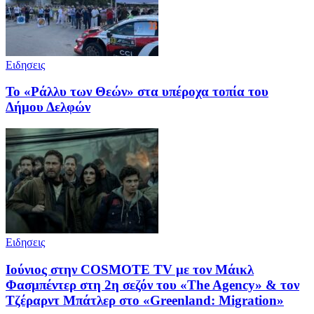
Ειδησεις
Το «Ράλλυ των Θεών» στα υπέροχα τοπία του
Δήμου Δελφών
Ειδησεις
Ιούνιος στην COSMOTE TV με τον Μάικλ
Φασμπέντερ στη 2η σεζόν του «The Agency» & τον
Τζέραρντ Μπάτλερ στο «Greenland: Migration»