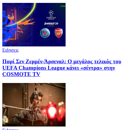
Ειδησεις
Παρί Σεν Ζερμέν-Άρσεναλ: Ο μεγάλος τελικός του
UEFA Champions League κάνει «σέντρα» στην
COSMOTE TV