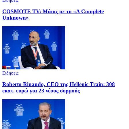
Ειδησεις
COSMOTE TV: Μάιος με το «A Complete
Unknown»
Ειδησεις
Roberto Rinaudo, CEO της Hellenic Train: 308
εκατ. ευρώ για 23 νέους συρμούς