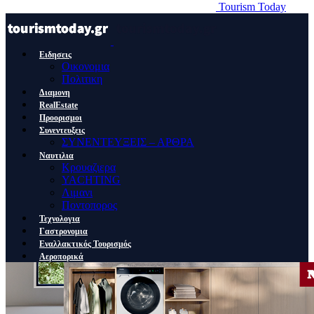
Tourism Today
Ειδησεις
Οικονομια
Πολιτικη
Διαμονη
RealEstate
Προορισμοι
Συνεντευξεις
ΣΥΝΕΝΤΕΥΞΕΙΣ – ΑΡΘΡΑ
Ναυτιλια
Κρουαζιερα
YACHTING
Λιμανι
Ποντοπορος
Τεχνολογια
Γαστρονομια
Εναλλακτικός Τουρισμός
Αεροπορικά