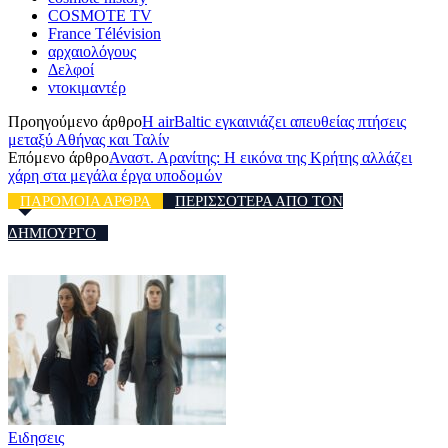
COSMOTE TV
France Télévision
αρχαιολόγους
Δελφοί
ντοκιμαντέρ
Προηγούμενο άρθρο
Η airBaltic εγκαινιάζει απευθείας πτήσεις
μεταξύ Αθήνας και Ταλίν
Επόμενο άρθρο
Αναστ. Αρανίτης: Η εικόνα της Κρήτης αλλάζει
χάρη στα μεγάλα έργα υποδομών
ΠΑΡΟΜΟΙΑ ΑΡΘΡΑ
ΠΕΡΙΣΣΟΤΕΡΑ ΑΠΟ ΤΟΝ
ΔΗΜΙΟΥΡΓΟ
Ειδησεις