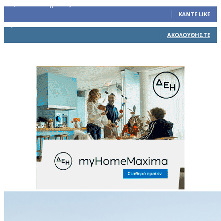
32,793
Υποστηρικτές
ΚΆΝΤΕ LIKE
1,914
Ακόλουθοι
ΑΚΟΛΟΥΘΉΣΤΕ