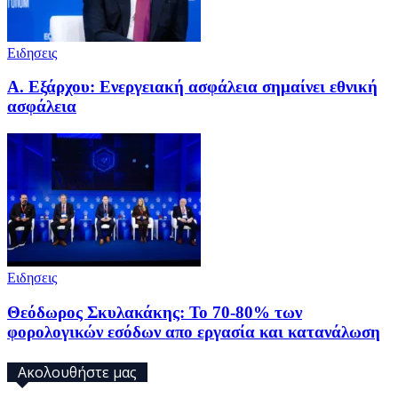
Ειδησεις
Α. Εξάρχου: Ενεργειακή ασφάλεια σημαίνει εθνική
ασφάλεια
Ειδησεις
Θεόδωρος Σκυλακάκης: Το 70-80% των
φορολογικών εσόδων απο εργασία και κατανάλωση
Ακολουθήστε μας