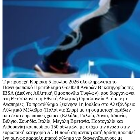
Την προσεχή Κυριακή 5 Ιουλίου 2026 ολοκληρώνεται το
Πανευρωπαϊκό Πρωτάθλημα Goalball Ανδρών Β’ κατηγορίας της
IBSA (Διεθνής Αθλητική Ομοσπονδία Τυφλών), που διοργανώνει
στη Θεσσαλονίκη η Εθνική Αθλητική Ομοσπονδία Ατόμων με
Αναπηρίες. Το πρωτάθλημα ξεκίνησε 1η Ιουλίου στο Αλεξάνδρειο
Αθλητικό Μέλαθρο (Παλαί ντε Σπορ) με τη συμμετοχή ομάδων
από δέκα ευρωπαϊκές χώρες (Ελλάδα, Γαλλία, Δανία, Ισπανία,
Βέλγιο, Σουηδία, Ιταλία, Μεγάλη Βρετανία, Πορτογαλία και
Λιθουανία) και περίπου 150 αθλητών, με στόχο την άνοδο στην
ευρωπαϊκή κατηγορία Α΄. Η πολύ σημαντική αυτή δράση προωθεί
ένα αμιγώς παραολυμπιακό άθλημα για διαγωνιζόμενους με