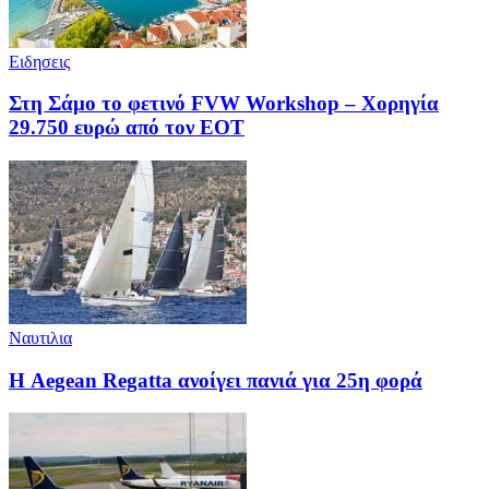
Ειδησεις
Στη Σάμο το φετινό FVW Workshop – Χορηγία
29.750 ευρώ από τον ΕΟΤ
Ναυτιλια
Η Aegean Regatta ανοίγει πανιά για 25η φορά