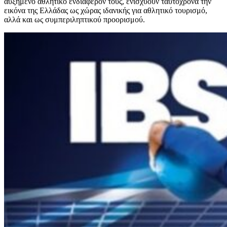
αυξημένο αθλητικό ενδιαφέρον τους, ενισχύουν ταυτόχρονα την
εικόνα της Ελλάδας ως χώρας ιδανικής για αθλητικό τουρισμό,
αλλά και ως συμπεριληπτικού προορισμού.