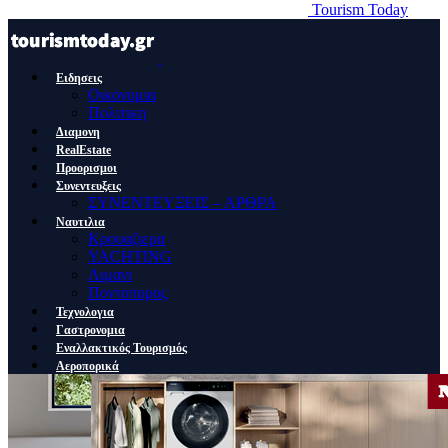
Tourism Today
Ειδησεις
Οικονομια
Πολιτικη
Διαμονη
RealEstate
Προορισμοι
Συνεντευξεις
ΣΥΝΕΝΤΕΥΞΕΙΣ – ΑΡΘΡΑ
Ναυτιλια
Κρουαζιερα
YACHTING
Λιμανι
Ποντοπορος
Τεχνολογια
Γαστρονομια
Εναλλακτικός Τουρισμός
Αεροπορικά