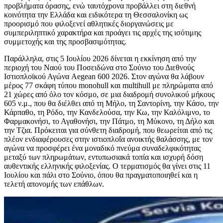
προβλήματα όρασης, ενώ ταυτόχρονα προβάλλει στη διεθνή
κοινότητα την Ελλάδα και ειδικότερα τη Θεσσαλονίκη ως
προορισμό που φιλοξενεί αθλητικές διοργανώσεις με
συμπεριληπτικό χαρακτήρα και προάγει τις αρχές της ισότιμης
συμμετοχής και της προσβασιμότητας.
Παράλληλα, στις 5 Ιουλίου 2026 δίνεται η εκκίνηση από την
περιοχή του Ναού του Ποσειδώνα στο Σούνιο του Διεθνούς
Ιστιοπλοϊκού Αγώνα Aegean 600 2026. Στον αγώνα θα λάβουν
μέρος 77 σκάφη τύπου monohull και multihull με πληρώματα από
21 χώρες από όλο τον κόσμο, σε μια διαδρομή συνολικού μήκους
605 ν.μ., που θα διέλθει από τη Μήλο, τη Σαντορίνη, την Κάσο, την
Κάρπαθο, τη Ρόδο, την Κανδελούσα, την Κω, την Καλόλιμνο, το
Φαρμακονήσι, το Αγαθονήσι, την Πάτμο, τη Μύκονο, τη Δήλο και
την Τζια. Πρόκειται για σύνθετη διαδρομή, που θεωρείται από τις
πλέον ενδιαφέρουσες στην ιστιοπλοΐα ανοικτής θαλάσσης, με τον
αγώνα να προσφέρει ένα μοναδικό πνεύμα συναδελφικότητας
μεταξύ των πληρωμάτων, εντυπωσιακά τοπία και ισχυρή δόση
αυθεντικής ελληνικής φιλοξενίας. Ο τερματισμός θα γίνει στις 11
Ιουλίου και πάλι στο Σούνιο, όπου θα πραγματοποιηθεί και η
τελετή απονομής των επάθλων.