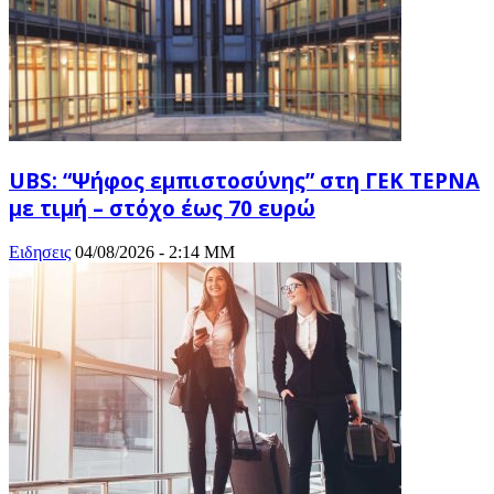
UBS: “Ψήφος εμπιστοσύνης” στη ΓΕΚ ΤΕΡΝΑ
με τιμή – στόχο έως 70 ευρώ
Ειδησεις
04/08/2026 - 2:14 ΜΜ