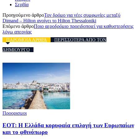
Σερβία
Προηγούμενο άρθρο
Τον δρόμο για νέες συμφωνίες μεταξύ
Dimand – Hilton ανοίγει το Hilton Thessaloniki
Επόμενο άρθρο
Ποιο αεροδρόμιο προειδοποιεί για καθυστερήσεις
λόγω απεργίας
ΠΑΡΟΜΟΙΑ ΑΡΘΡΑ
ΠΕΡΙΣΣΟΤΕΡΑ ΑΠΟ ΤΟΝ
ΔΗΜΙΟΥΡΓΟ
Προορισμοι
ΕΟΤ: Η Ελλάδα κορυφαία επιλογή των Ευρωπαίων
και το φθινόπωρο