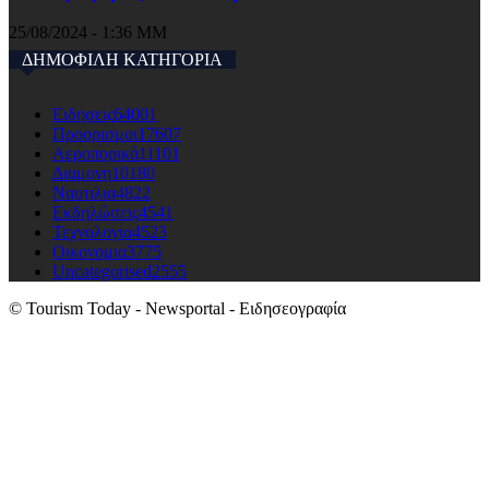
25/08/2024 - 1:36 ΜΜ
ΔΗΜΟΦΙΛΗ ΚΑΤΗΓΟΡΙΑ
Ειδησεις
64001
Προορισμοι
17607
Αεροπορικά
11101
Διαμονη
10180
Ναυτιλια
4822
Εκδηλώσεις
4541
Τεχνολογια
4523
Οικονομια
3775
Uncategorised
2555
© Tourism Today - Newsportal - Ειδησεογραφία