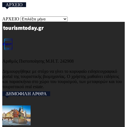
ΑΡΧΕΙΟ
ΑΡΧΕΙΟ
Αριθμός Πιστοποίησης Μ.Η.Τ. 242908
Δημιουργήθηκε με στόχο να γίνει το κορυφαίο ειδησεογραφικό
portal της τουριστικής βιομηχανίας. Ο χρήστης μαθαίνει ειδήσεις
και παρασκήνια στο χώρο του τουρισμού, των μεταφορών και του
τουριστικού real estate.
ΔΗΜΟΦΙΛΗ ΑΡΘΡΑ