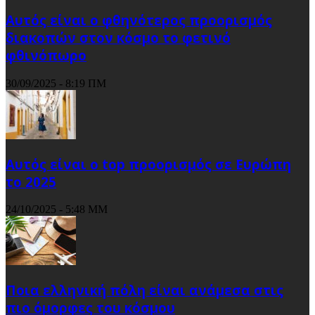
Αυτός είναι ο φθηνότερος προορισμός
διακοπών στον κόσμο το φετινό
φθινόπωρο
30/09/2025 - 8:19 ΠΜ
Αυτός είναι ο top προορισμός σε Ευρώπη
το 2025
24/10/2025 - 5:48 ΜΜ
Ποια ελληνική πόλη είναι ανάμεσα στις
πιο όμορφες του κόσμου