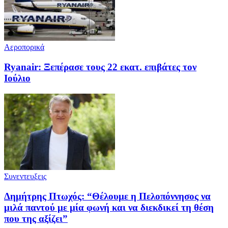
Αεροπορικά
Ryanair: Ξεπέρασε τους 22 εκατ. επιβάτες τον
Ιούλιο
Συνεντευξεις
Δημήτρης Πτωχός: “Θέλουμε η Πελοπόννησος να
μιλά παντού με μία φωνή και να διεκδικεί τη θέση
που της αξίζει”