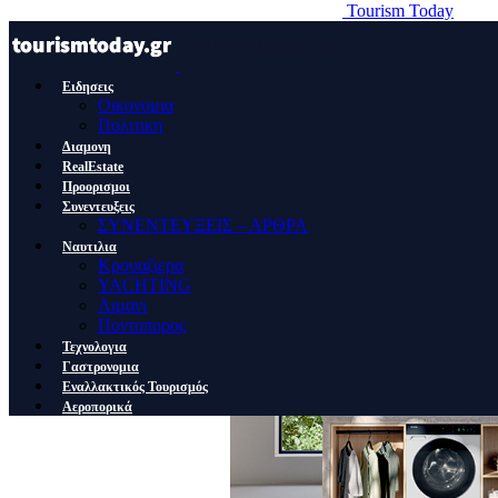
Tourism Today
Ειδησεις
Οικονομια
Πολιτικη
Διαμονη
RealEstate
Προορισμοι
Συνεντευξεις
ΣΥΝΕΝΤΕΥΞΕΙΣ – ΑΡΘΡΑ
Ναυτιλια
Κρουαζιερα
YACHTING
Λιμανι
Ποντοπορος
Τεχνολογια
Γαστρονομια
Εναλλακτικός Τουρισμός
Αεροπορικά