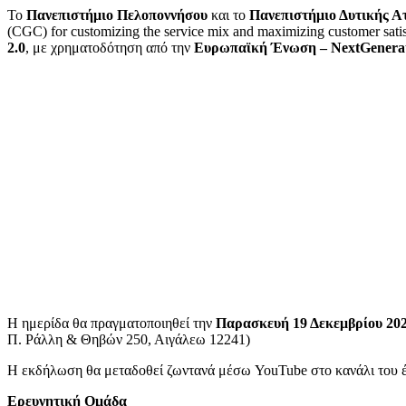
Το
Πανεπιστήμιο
Πελοποννήσου
και το
Πανεπιστήμιο
Δυτικής
Ατ
(CGC) for customizing the service mix and maximizing customer satisf
2.0
, με χρηματοδότηση από την
Ευρωπαϊκή
Ένωση
– NextGenera
Η ημερίδα θα πραγματοποιηθεί την
Παρασκευή 19 Δεκεμβρίου 20
Π. Ράλλη & Θηβών 250, Αιγάλεω 12241)
Η εκδήλωση θα μεταδοθεί ζωντανά μέσω YouTube στο κανάλι του 
Ερευνητική Ομάδα