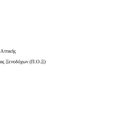
 Αττικής
ίας Ξενοδόχων (Π.Ο.Ξ)