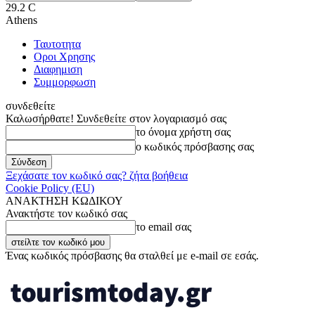
29.2
C
Athens
Ταυτοτητα
Οροι Χρησης
Διαφημιση
Συμμορφωση
συνδεθείτε
Καλωσήρθατε! Συνδεθείτε στον λογαριασμό σας
το όνομα χρήστη σας
ο κωδικός πρόσβασης σας
Ξεχάσατε τον κωδικό σας? ζήτα βοήθεια
Cookie Policy (EU)
ΑΝΑΚΤΗΣΗ ΚΩΔΙΚΟΥ
Ανακτήστε τον κωδικό σας
το email σας
Ένας κωδικός πρόσβασης θα σταλθεί με e-mail σε εσάς.