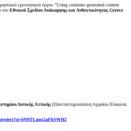
ατικού ερευνητικού έργου “Using customer generated content
ιο του
Εθνικού
Σχεδίου
Ανάκαμψης
και
Ανθεκτικότητας
Greece
στημίου Δυτικής Αττικής
(Πανεπιστημιούπολη Αρχαίου Ελαιώνα,
elsproject?si=6N0TLgnx2aFhSWH2