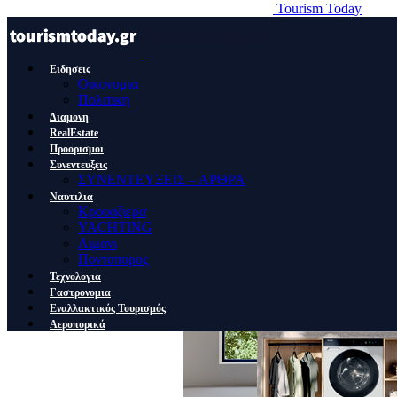
Tourism Today
Ειδησεις
Οικονομια
Πολιτικη
Διαμονη
RealEstate
Προορισμοι
Συνεντευξεις
ΣΥΝΕΝΤΕΥΞΕΙΣ – ΑΡΘΡΑ
Ναυτιλια
Κρουαζιερα
YACHTING
Λιμανι
Ποντοπορος
Τεχνολογια
Γαστρονομια
Εναλλακτικός Τουρισμός
Αεροπορικά