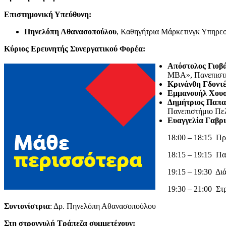
Επιστημονική Υπεύθυνη:
Πηνελόπη Αθανασοπούλου
, Καθηγήτρια Μάρκετινγκ Υπηρε
Κύριος Ερευνητής Συνεργατικού Φορέα:
Απόστολος Γιοβ
ΜΒΑ», Πανεπιστή
Κρινάνθη Γδοντ
Εμμανουήλ Χου
Δημήτριος Παπα
Πανεπιστήμιο Πε
Ευαγγελία Γαβρι
18:00 – 18:15 Π
18:15 – 19:15 Πα
19:15 – 19:30 Δι
19:30 – 21:00 Στ
Συντονίστρια
: Δρ. Πηνελόπη Αθανασοπούλου
Στη στρογγυλή Τράπεζα συμμετέχουν: