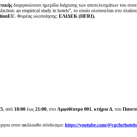
τικής
διοργανώνουν ημερίδα διάχυσης των αποτελεσμάτων του συνεργ
action: an empirical study in hotels”, το οποίο υλοποιείται στο πλαίσ
tionEU
. Φορέας υλοποίησης:
ΕΛΙΔΕΚ (HFRI).
25
, από
18:00
έως
21:00
, στο
Αμφιθέατρο 001
,
κτήριο Δ
, του
Πανεπι
έργου στον ακόλουθο σύνδεσμο:
https://youtube.com/@cgcforhot