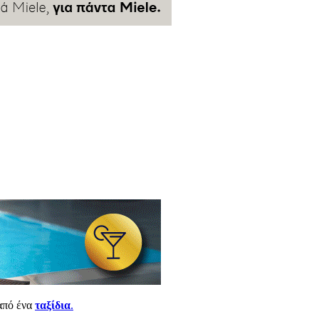
από ένα
ταξίδια
.