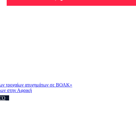
 των τροχαίων ατυχημάτων σε ΒΟΑΚ»
εων στην Αφρική
ΓΟ