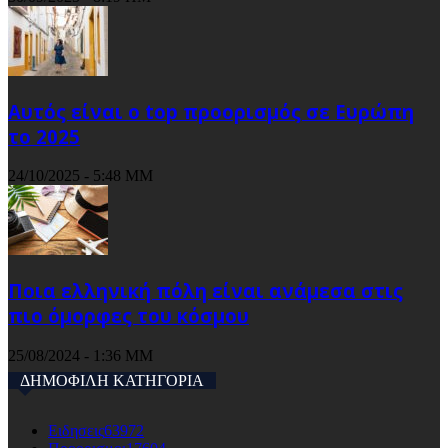
Αυτός είναι ο top προορισμός σε Ευρώπη
το 2025
24/10/2025 - 5:48 ΜΜ
Ποια ελληνική πόλη είναι ανάμεσα στις
πιο όμορφες του κόσμου
25/08/2024 - 1:36 ΜΜ
ΔΗΜΟΦΙΛΗ ΚΑΤΗΓΟΡΙΑ
Ειδησεις
63972