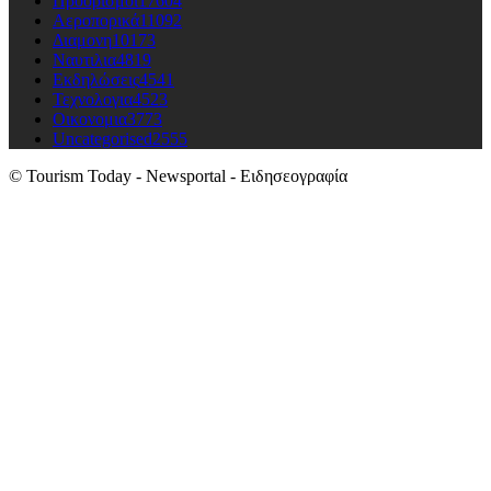
Προορισμοι
17604
Αεροπορικά
11092
Διαμονη
10173
Ναυτιλια
4819
Εκδηλώσεις
4541
Τεχνολογια
4523
Οικονομια
3773
Uncategorised
2555
© Tourism Today - Newsportal - Ειδησεογραφία