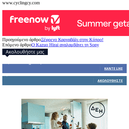
www.cyclingcy.com
Προηγούμενο άρθρο
Ξέφρενο Καρναβάλι στην Κύπρο!
Επόμενο άρθρο
Ο Kazuo Hirai αναλαμβάνει τη Sony
Ακολουθήστε μας
32,793
Υποστηρικτές
ΚΆΝΤΕ LIKE
1,914
Ακόλουθοι
ΑΚΟΛΟΥΘΉΣΤΕ