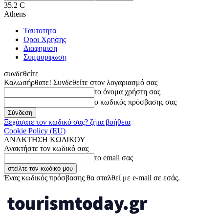
35.2
C
Athens
Ταυτοτητα
Οροι Χρησης
Διαφημιση
Συμμορφωση
συνδεθείτε
Καλωσήρθατε! Συνδεθείτε στον λογαριασμό σας
το όνομα χρήστη σας
ο κωδικός πρόσβασης σας
Ξεχάσατε τον κωδικό σας? ζήτα βοήθεια
Cookie Policy (EU)
ΑΝΑΚΤΗΣΗ ΚΩΔΙΚΟΥ
Ανακτήστε τον κωδικό σας
το email σας
Ένας κωδικός πρόσβασης θα σταλθεί με e-mail σε εσάς.