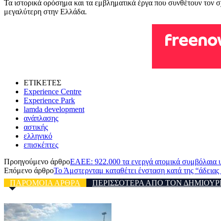
Τα ιστορικά ορόσημα και τα εμβληματικά έργα που συνθέτουν τον σ
μεγαλύτερη στην Ελλάδα.
ΕΤΙΚΕΤΕΣ
Experience Centre
Experience Park
lamda development
ανάπλασης
αστικής
ελληνικό
επισκέπτες
Προηγούμενο άρθρο
ΕΑΕΕ: 922.000 τα ενεργά ατομικά συμβόλαια υ
Επόμενο άρθρο
Το Άμστερνταμ καταθέτει ένσταση κατά της “άδειας
ΠΑΡΟΜΟΙΑ ΑΡΘΡΑ
ΠΕΡΙΣΣΟΤΕΡΑ ΑΠΟ ΤΟΝ ΔΗΜΙΟΥΡ