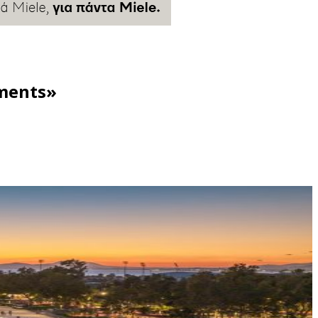
ments»