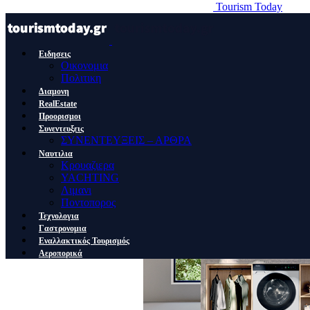
Tourism Today
Ειδησεις
Οικονομια
Πολιτικη
Διαμονη
RealEstate
Προορισμοι
Συνεντευξεις
ΣΥΝΕΝΤΕΥΞΕΙΣ – ΑΡΘΡΑ
Ναυτιλια
Κρουαζιερα
YACHTING
Λιμανι
Ποντοπορος
Τεχνολογια
Γαστρονομια
Εναλλακτικός Τουρισμός
Αεροπορικά