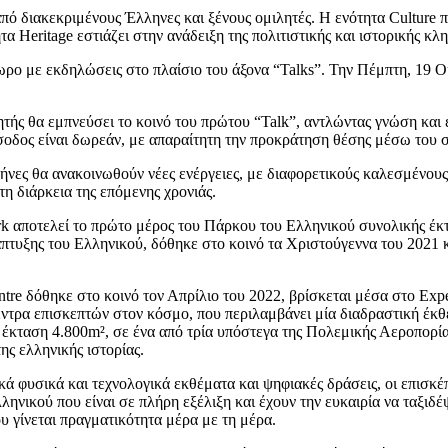
πό διακεκριμένους Έλληνες και ξένους ομιλητές. Η ενότητα Culture 
 Heritage εστιάζει στην ανάδειξη της πολιτιστικής και ιστορικής κλ
ο με εκδηλώσεις στο πλαίσιο του άξονα “Talks”. Την Πέμπτη, 19 Οκτ
ής θα εμπνεύσει το κοινό του πρώτου “Talk”, αντλώντας γνώση και 
σοδος είναι δωρεάν, με απαραίτητη την προκράτηση θέσης μέσω του
ήνες θα ανακοινωθούν νέες ενέργειες, με διαφορετικούς καλεσμένους,
 τη διάρκεια της επόμενης χρονιάς.
rk αποτελεί το πρώτο μέρος του Πάρκου του Ελληνικού συνολικής έκτ
άπτυξης του Ελληνικού, δόθηκε στο κοινό τα Χριστούγεννα του 2021 κ
tre δόθηκε στο κοινό τον Απρίλιο του 2022, βρίσκεται μέσα στο Expe
έντρα επισκεπτών στον κόσμο, που περιλαμβάνει μία διαδραστική έκθε
α έκταση 4.800m², σε ένα από τρία υπόστεγα της Πολεμικής Αεροπορία
ης ελληνικής ιστορίας.
ά φυσικά και τεχνολογικά εκθέματα και ψηφιακές δράσεις, οι επισκέ
ληνικού που είναι σε πλήρη εξέλιξη και έχουν την ευκαιρία να ταξιδ
υ γίνεται πραγματικότητα μέρα με τη μέρα.