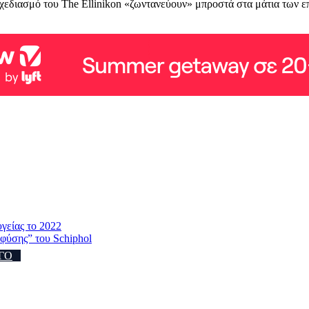
χεδιασμό του The Ellinikon «ζωντανεύουν» μπροστά στα μάτια των επ
γείας το 2022
 φύσης” του Schiphol
ΓΟ