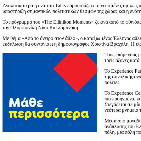
Αναλυτικότερα η ενότητα Talks παρουσιάζει εμπνευσμένες ομιλίες α
υποστήριξη σημαντικών πολιτιστικών θεσμών της χώρας και η ενότητα
Το πρόγραμμα του «The Ellinikon Moments» ξεκινά αυτό το φθινόπωρ
τον Ολυμπιονίκη Νίκο Κακλαμανάκη.
Με θέμα «Από το όνειρο στον άθλο», ο καταξιωμένος Έλληνας αθλητ
εκδήλωση θα συντονίσει η δημοσιογράφος Χριστίνα Βραχάλη. Η εί
Τους επόμενους μ
τρείς άξονες κατά
Το Experience Pa
της συνολικής αν
πολίτες.
Το Experience Cen
πιο προηγμένα, κ
Στεγάζεται σε μί
νεότερα μνημεία τ
Μέσα από μοναδικ
ανάπλασης του Ελ
πόλη, μια πόλη πο