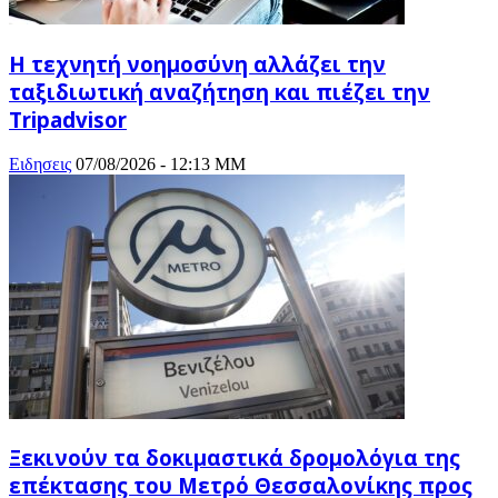
Η τεχνητή νοημοσύνη αλλάζει την
ταξιδιωτική αναζήτηση και πιέζει την
Tripadvisor
Ειδησεις
07/08/2026 - 12:13 ΜΜ
Ξεκινούν τα δοκιμαστικά δρομολόγια της
επέκτασης του Μετρό Θεσσαλονίκης προς