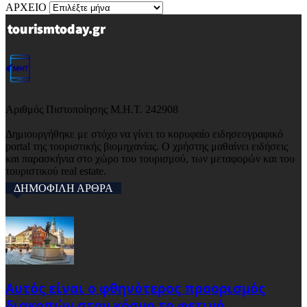
ΑΡΧΕΙΟ
Αριθμός Πιστοποίησης Μ.Η.Τ. 242908
Δημιουργήθηκε με στόχο να γίνει το κορυφαίο ειδησεογραφικό
portal της τουριστικής βιομηχανίας. Ο χρήστης μαθαίνει ειδήσεις
και παρασκήνια στο χώρο του τουρισμού, των μεταφορών και του
τουριστικού real estate.
ΔΗΜΟΦΙΛΗ ΑΡΘΡΑ
Αυτός είναι ο φθηνότερος προορισμός
διακοπών στον κόσμο το φετινό