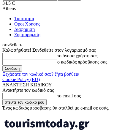
34.5
C
Athens
Ταυτοτητα
Οροι Χρησης
Διαφημιση
Συμμορφωση
συνδεθείτε
Καλωσήρθατε! Συνδεθείτε στον λογαριασμό σας
το όνομα χρήστη σας
ο κωδικός πρόσβασης σας
Ξεχάσατε τον κωδικό σας? ζήτα βοήθεια
Cookie Policy (EU)
ΑΝΑΚΤΗΣΗ ΚΩΔΙΚΟΥ
Ανακτήστε τον κωδικό σας
το email σας
Ένας κωδικός πρόσβασης θα σταλθεί με e-mail σε εσάς.