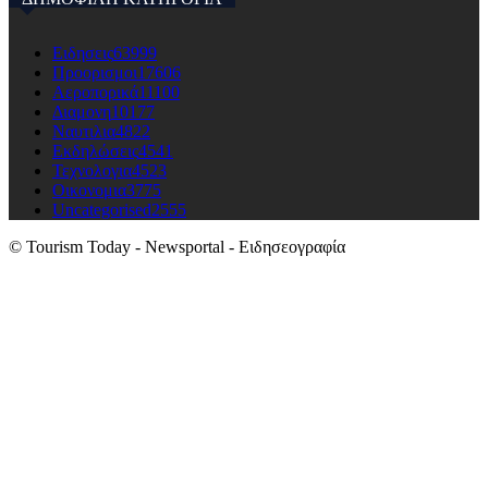
Ειδησεις
63999
Προορισμοι
17606
Αεροπορικά
11100
Διαμονη
10177
Ναυτιλια
4822
Εκδηλώσεις
4541
Τεχνολογια
4523
Οικονομια
3775
Uncategorised
2555
© Tourism Today - Newsportal - Ειδησεογραφία