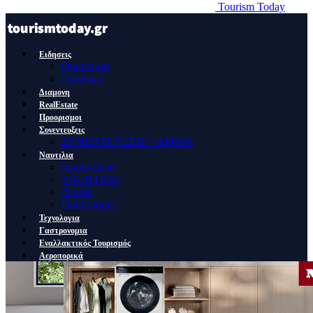
Tourism Today
Ειδησεις
Οικονομια
Πολιτικη
Διαμονη
RealEstate
Προορισμοι
Συνεντευξεις
ΣΥΝΕΝΤΕΥΞΕΙΣ – ΑΡΘΡΑ
Ναυτιλια
Κρουαζιερα
YACHTING
Λιμανι
Ποντοπορος
Τεχνολογια
Γαστρονομια
Εναλλακτικός Τουρισμός
Αεροπορικά