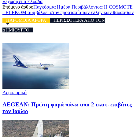
Ξεχωρίζει η Ελλάδα
Επόμενο άρθρο
Παγκόσμια Ημέρα Περιβάλλοντος: H COSMOTE
TELEKOM συμβάλλει στην προστασία των ελληνικών θαλασσών
ΠΑΡΟΜΟΙΑ ΑΡΘΡΑ
ΠΕΡΙΣΣΟΤΕΡΑ ΑΠΟ ΤΟΝ
ΔΗΜΙΟΥΡΓΟ
Αεροπορικά
AEGEAN: Πρώτη φορά πάνω απο 2 εκατ. επιβάτες
τον Ιούλιο