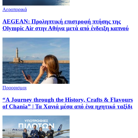
Αεροπορικά
AEGEAN: Προληπτική επιστροφή πτήσης της
Olympic Air στην Αθήνα μετά από ένδειξη καπνού
Προορισμοι
“A Journey through the History, Crafts & Flavours
of Chania” | Τα Χανιά μέσα από ένα ηχητικό ταξίδι