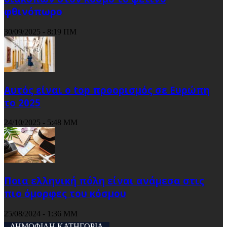
φθινόπωρο
30/09/2025 - 8:19 ΠΜ
Αυτός είναι ο top προορισμός σε Ευρώπη
το 2025
24/10/2025 - 5:48 ΜΜ
Ποια ελληνική πόλη είναι ανάμεσα στις
πιο όμορφες του κόσμου
25/08/2024 - 1:36 ΜΜ
ΔΗΜΟΦΙΛΗ ΚΑΤΗΓΟΡΙΑ