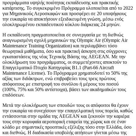
προγράμματα υψηλής ποιότητας εκπαίδευσης και πρακτικής
κατάρτισης. Το συγκεκριμένο Πρόγραμμα υλοποιείται από το 2022
για Μηχανικούς Αεροσκαφών και προσφέρει σε 20 υποψήφιους
την ευκαιρία να αποκτήσουν εξειδικευμένη γνώση, μέσω ενός
ολοκληρωμένου εκπαιδευτικού κύκλου διάρκειας 24 μηνών.
Η εκπαίδευση πραγματοποιείται σε συνεργασία με τη διεθνώς
αναγνωρισμένη σχολή μηχανικών της Olympic Air (Olympic Air
Maintenance Training Organization) και περιλαμβάνει τόσο
θεωρητικά μαθήματα, όσο και πρακτική άσκηση στις σύγχρονες
εγκαταστάσεις της νέας Τεχνικής Βάσης της AEGEAN. Με την
ολοκλήρωση του προγράμματος, οι συμμετέχοντες αποκτούν το
Επαγγελματικό Πτυχίο Κατηγορίας Β1.1 (Part-66 Aircraft
Maintenance License). Το Πρόγραμμα χρηματοδοτεί το 50% της
αξίας των διδάκτρων, ενώ επιβραβεύει τους τρεις πρώτους
απόφοιτους με επιστροφή του συνόλου ή μέρους του ποσού
(100%, 75% και 50% αντίστοιχα), βάσει των ακαδημαϊκών τους
επιδόσεων.
Μετά την ολοκλήρωση των σπουδών τους οι απόφοιτοι θα έχουν
την ευκαιρία να συνεχίσουν την επαγγελματική τους πορεία, καθώς
εντάσσονται στην ομάδα της AEGEAN και ξεκινούν την καριέρα
τους στην κορυφαία αεροπορική εταιρεία της χώρας και σε έναν
κλάδο με σημαντικές προοπτικές εξέλιξης τόσο στην Ελλάδα, όσο
και διεθνώς. Η διαδικασία υποβολής αιτήσεων γίνεται μέσω της