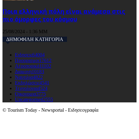
Ποια ελληνική πόλη είναι ανάμεσα στις
πιο όμορφες του κόσμου
25/08/2024 - 1:36 ΜΜ
ΔΗΜΟΦΙΛΗ ΚΑΤΗΓΟΡΙΑ
Ειδησεις
64004
Προορισμοι
17612
Αεροπορικά
11102
Διαμονη
10183
Ναυτιλια
4822
Εκδηλώσεις
4541
Τεχνολογια
4524
Οικονομια
3775
Uncategorised
2555
© Tourism Today - Newsportal - Ειδησεογραφία