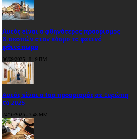
Αυτός είναι ο φθηνότερος προορισμός
διακοπών στον κόσμο το φετινό
φθινόπωρο
30/09/2025 - 8:19 ΠΜ
Αυτός είναι ο top προορισμός σε Ευρώπη
το 2025
24/10/2025 - 5:48 ΜΜ