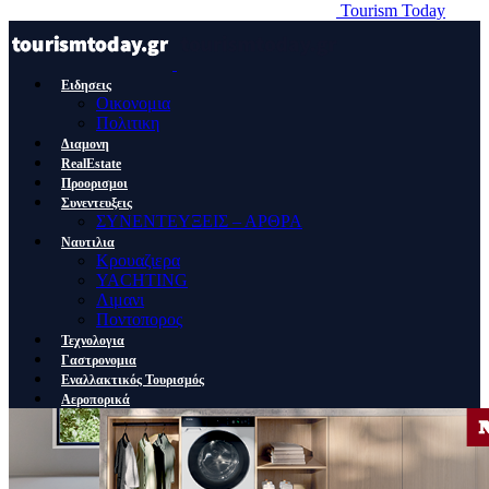
Tourism Today
Ειδησεις
Οικονομια
Πολιτικη
Διαμονη
RealEstate
Προορισμοι
Συνεντευξεις
ΣΥΝΕΝΤΕΥΞΕΙΣ – ΑΡΘΡΑ
Ναυτιλια
Κρουαζιερα
YACHTING
Λιμανι
Ποντοπορος
Τεχνολογια
Γαστρονομια
Εναλλακτικός Τουρισμός
Αεροπορικά