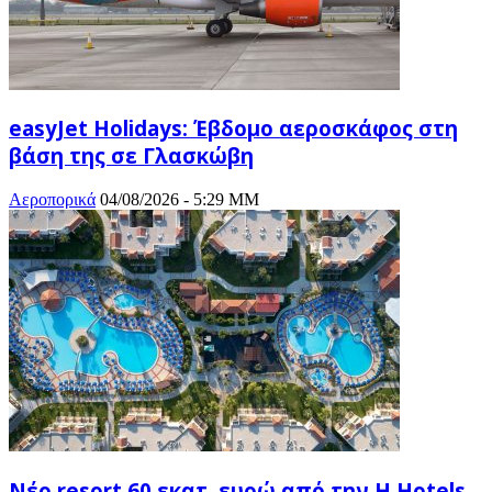
easyJet Holidays: Έβδομο αεροσκάφος στη
βάση της σε Γλασκώβη
Αεροπορικά
04/08/2026 - 5:29 ΜΜ
Νέο resort 60 εκατ. ευρώ από την H Hotels