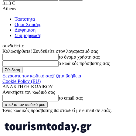
31.3
C
Athens
Ταυτοτητα
Οροι Χρησης
Διαφημιση
Συμμορφωση
συνδεθείτε
Καλωσήρθατε! Συνδεθείτε στον λογαριασμό σας
το όνομα χρήστη σας
ο κωδικός πρόσβασης σας
Ξεχάσατε τον κωδικό σας? ζήτα βοήθεια
Cookie Policy (EU)
ΑΝΑΚΤΗΣΗ ΚΩΔΙΚΟΥ
Ανακτήστε τον κωδικό σας
το email σας
Ένας κωδικός πρόσβασης θα σταλθεί με e-mail σε εσάς.