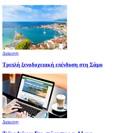
Διαμονη
Τριπλή ξενοδοχειακή επένδυση στη Σάμο
Διαμονη