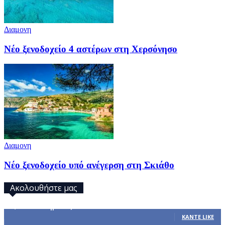
Διαμονη
Νέο ξενοδοχείο 4 αστέρων στη Χερσόνησο
Διαμονη
Νέο ξενοδοχείο υπό ανέγερση στη Σκιάθο
Ακολουθήστε μας
32,793
Υποστηρικτές
ΚΆΝΤΕ LIKE