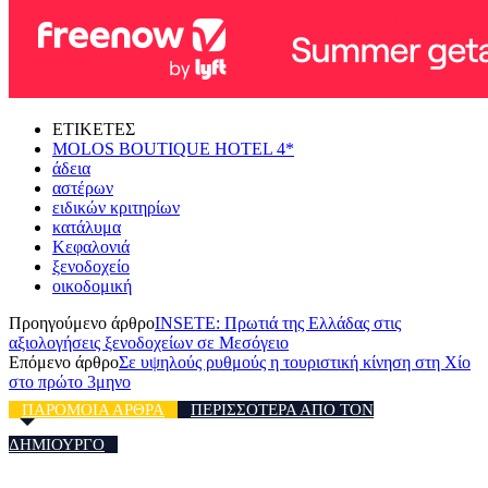
ΕΤΙΚΕΤΕΣ
MOLOS BOUTIQUE HOTEL 4*
άδεια
αστέρων
ειδικών κριτηρίων
κατάλυμα
Κεφαλονιά
ξενοδοχείο
οικοδομική
Προηγούμενο άρθρο
INSETE: Πρωτιά της Ελλάδας στις
αξιολογήσεις ξενοδοχείων σε Μεσόγειο
Επόμενο άρθρο
Σε υψηλούς ρυθμούς η τουριστική κίνηση στη Χίο
στο πρώτο 3μηνο
ΠΑΡΟΜΟΙΑ ΑΡΘΡΑ
ΠΕΡΙΣΣΟΤΕΡΑ ΑΠΟ ΤΟΝ
ΔΗΜΙΟΥΡΓΟ