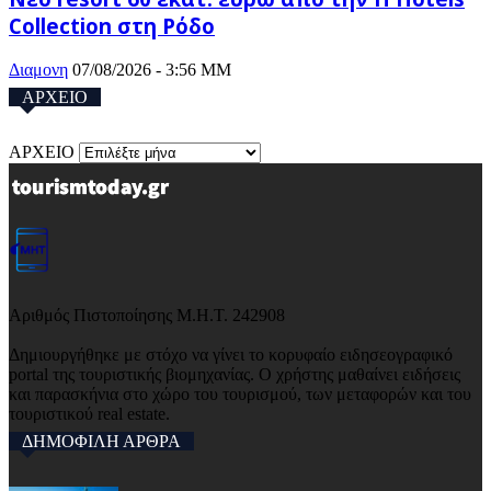
Collection στη Ρόδο
Διαμονη
07/08/2026 - 3:56 ΜΜ
ΑΡΧΕΙΟ
ΑΡΧΕΙΟ
Αριθμός Πιστοποίησης Μ.Η.Τ. 242908
Δημιουργήθηκε με στόχο να γίνει το κορυφαίο ειδησεογραφικό
portal της τουριστικής βιομηχανίας. Ο χρήστης μαθαίνει ειδήσεις
και παρασκήνια στο χώρο του τουρισμού, των μεταφορών και του
τουριστικού real estate.
ΔΗΜΟΦΙΛΗ ΑΡΘΡΑ