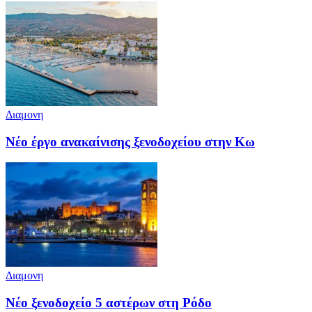
Διαμονη
Νέο έργο ανακαίνισης ξενοδοχείου στην Κω
Διαμονη
Νέο ξενοδοχείο 5 αστέρων στη Ρόδο