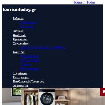
Tourism Today
Ειδησεις
Οικονομια
Πολιτικη
Διαμονη
RealEstate
Προορισμοι
Συνεντευξεις
ΣΥΝΕΝΤΕΥΞΕΙΣ – ΑΡΘΡΑ
Ναυτιλια
Κρουαζιερα
YACHTING
Λιμανι
Ποντοπορος
Τεχνολογια
Γαστρονομια
Εναλλακτικός Τουρισμός
Αεροπορικά