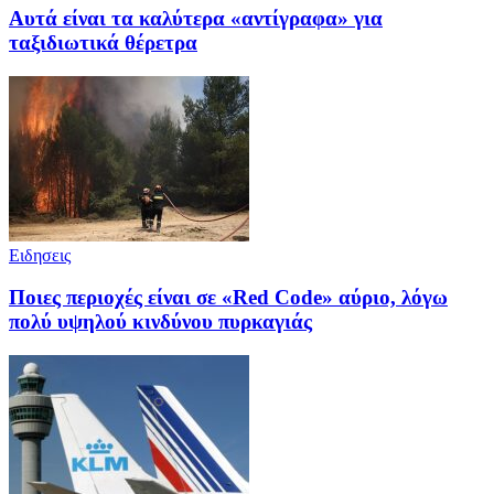
Αυτά είναι τα καλύτερα «αντίγραφα» για
ταξιδιωτικά θέρετρα
Ειδησεις
Ποιες περιοχές είναι σε «Red Code» αύριο, λόγω
πολύ υψηλού κινδύνου πυρκαγιάς