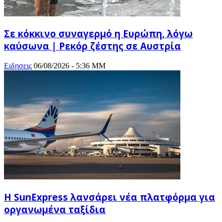
Σε κόκκινο συναγερμό η Ευρώπη, λόγω
καύσωνα | Ρεκόρ ζέστης σε Αυστρία
Ειδησεις
06/08/2026 - 5:36 ΜΜ
Η SunExpress λανσάρει νέα πλατφόρμα για
οργανωμένα ταξίδια