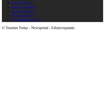
Ναυτιλια
4822
Εκδηλώσεις
4541
Τεχνολογια
4523
Οικονομια
3775
Uncategorised
2555
© Tourism Today - Newsportal - Ειδησεογραφία