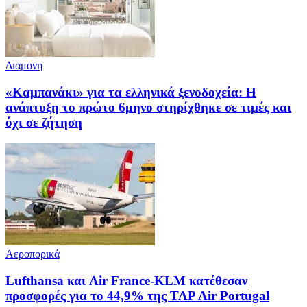
Διαμονη
«Καμπανάκι» για τα ελληνικά ξενοδοχεία: Η
ανάπτυξη το πρώτο 6μηνο στηρίχθηκε σε τιμές και
όχι σε ζήτηση
Αεροπορικά
Lufthansa και Air France-KLM κατέθεσαν
προσφορές για το 44,9% της TAP Air Portugal