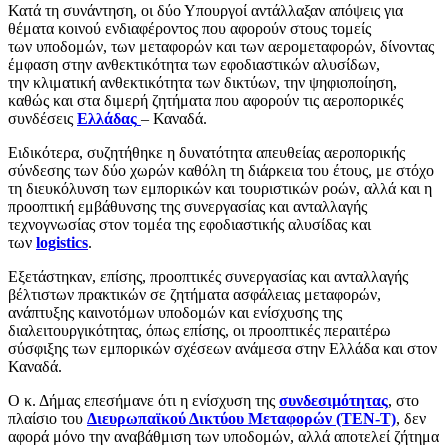
Κατά τη συνάντηση, οι δύο Υπουργοί αντάλλαξαν απόψεις για
θέματα κοινού ενδιαφέροντος που αφορούν στους τομείς
των υποδομών, των μεταφορών και των αερομεταφορών, δίνοντας
έμφαση στην ανθεκτικότητα των εφοδιαστικών αλυσίδων,
την κλιματική ανθεκτικότητα των δικτύων, την ψηφιοποίηση,
καθώς και στα διμερή ζητήματα που αφορούν τις αεροπορικές
συνδέσεις
Ελλάδας
– Καναδά.
Ειδικότερα, συζητήθηκε η δυνατότητα απευθείας αεροπορικής
σύνδεσης των δύο χωρών καθόλη τη διάρκεια του έτους, με στόχο
τη διευκόλυνση των εμπορικών και τουριστικών ροών, αλλά και η
προοπτική εμβάθυνσης της συνεργασίας και ανταλλαγής
τεχνογνωσίας στον τομέα της εφοδιαστικής αλυσίδας και
των
logistics
.
Εξετάστηκαν, επίσης, προοπτικές συνεργασίας και ανταλλαγής
βέλτιστων πρακτικών σε ζητήματα ασφάλειας μεταφορών,
ανάπτυξης καινοτόμων υποδομών και ενίσχυσης της
διαλειτουργικότητας, όπως επίσης, οι προοπτικές περαιτέρω
σύσφιξης των εμπορικών σχέσεων ανάμεσα στην Ελλάδα και στον
Καναδά.
Ο κ. Δήμας επεσήμανε ότι η ενίσχυση της
συνδεσιμότητας
, στο
πλαίσιο του
Διευρωπαϊκού Δικτύου Μεταφορών (TEN-T)
, δεν
αφορά μόνο την αναβάθμιση των υποδομών, αλλά αποτελεί ζήτημα