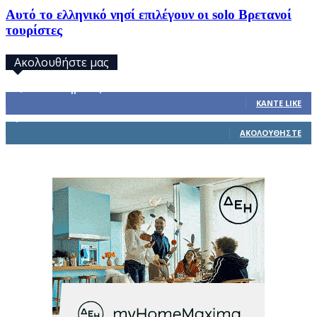
Αυτό το ελληνικό νησί επιλέγουν οι solo Βρετανοί
τουρίστες
Ακολουθήστε μας
32,793
Υποστηρικτές
ΚΆΝΤΕ LIKE
1,914
Ακόλουθοι
ΑΚΟΛΟΥΘΉΣΤΕ