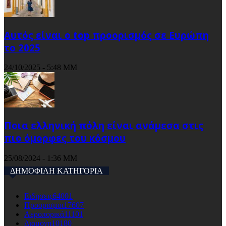
Αυτός είναι ο top προορισμός σε Ευρώπη
το 2025
24/10/2025 - 5:48 ΜΜ
Ποια ελληνική πόλη είναι ανάμεσα στις
πιο όμορφες του κόσμου
25/08/2024 - 1:36 ΜΜ
ΔΗΜΟΦΙΛΗ ΚΑΤΗΓΟΡΙΑ
Ειδησεις
64001
Προορισμοι
17607
Αεροπορικά
11101
Διαμονη
10180