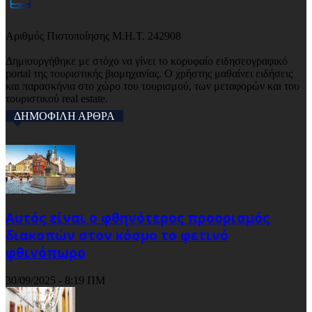
Αριθμός Πιστοποίησης Μ.Η.Τ. 242908
Δημιουργήθηκε με στόχο να γίνει το κορυφαίο ειδησεογραφικό
portal της τουριστικής βιομηχανίας. Ο χρήστης μαθαίνει ειδήσεις
και παρασκήνια στο χώρο του τουρισμού, των μεταφορών και του
τουριστικού real estate.
ΔΗΜΟΦΙΛΗ ΑΡΘΡΑ
Αυτός είναι ο φθηνότερος προορισμός
διακοπών στον κόσμο το φετινό
φθινόπωρο
30/09/2025 - 8:19 ΠΜ