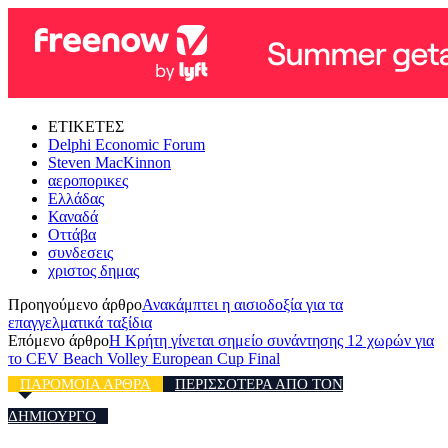
ΕΤΙΚΕΤΕΣ
Delphi Economic Forum
Steven MacKinnon
αεροπορικες
Ελλάδας
Καναδά
Οττάβα
συνδεσεις
χριστος δημας
Προηγούμενο άρθρο
Ανακάμπτει η αισιοδοξία για τα
επαγγελματικά ταξίδια
Επόμενο άρθρο
Η Κρήτη γίνεται σημείο συνάντησης 12 χωρών για
το CEV Beach Volley European Cup Final
ΠΑΡΟΜΟΙΑ ΑΡΘΡΑ
ΠΕΡΙΣΣΟΤΕΡΑ ΑΠΟ ΤΟΝ
ΔΗΜΙΟΥΡΓΟ