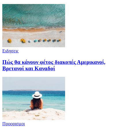
Ειδησεις
Πώς θα κάνουν φέτος διακοπές Αμερικανοί,
Βρετανοί και Καναδοί
Προορισμοι