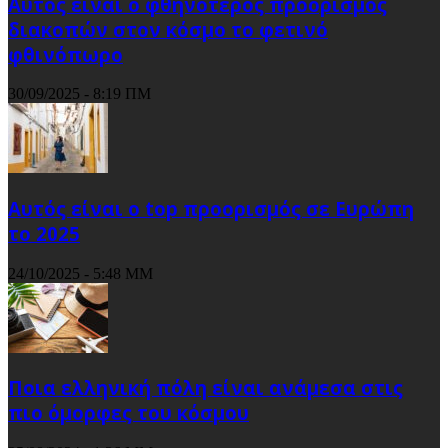
Αυτός είναι ο φθηνότερος προορισμός
διακοπών στον κόσμο το φετινό
φθινόπωρο
30/09/2025 - 8:19 ΠΜ
Αυτός είναι ο top προορισμός σε Ευρώπη
το 2025
24/10/2025 - 5:48 ΜΜ
Ποια ελληνική πόλη είναι ανάμεσα στις
πιο όμορφες του κόσμου