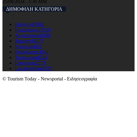
25/08/2024 - 1:36 ΜΜ
ΔΗΜΟΦΙΛΗ ΚΑΤΗΓΟΡΙΑ
Ειδησεις
63982
Προορισμοι
17610
Αεροπορικά
11100
Διαμονη
10177
Ναυτιλια
4821
Εκδηλώσεις
4541
Τεχνολογια
4524
Οικονομια
3773
Uncategorised
2555
© Tourism Today - Newsportal - Ειδησεογραφία