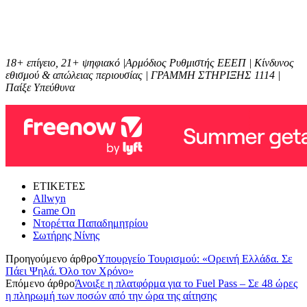
18+ επίγειο, 21+ ψηφιακό |Αρμόδιος Ρυθμιστής ΕΕΕΠ | Κίνδυνος
εθισμού & απώλειας περιουσίας | ΓΡΑΜΜΗ ΣΤΗΡΙΞΗΣ 1114 |
Παίξε Υπεύθυνα
ΕΤΙΚΕΤΕΣ
Allwyn
Game On
Ντορέττα Παπαδημητρίου
Σωτήρης Νίνης
Προηγούμενο άρθρο
Υπουργείο Τουρισμού: «Ορεινή Ελλάδα. Σε
Πάει Ψηλά. Όλο τον Χρόνο»
Επόμενο άρθρο
Άνοιξε η πλατφόρμα για το Fuel Pass – Σε 48 ώρες
η πληρωμή των ποσών από την ώρα της αίτησης